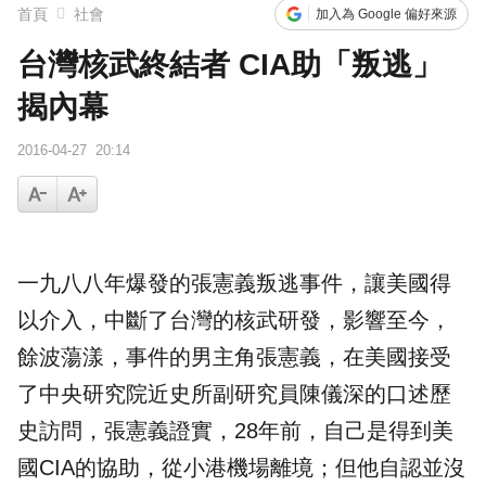
首頁
社會
加入為 Google 偏好來源
​台灣核武終結者 CIA助「叛逃」
揭內幕
2016-04-27
20:14
一九八八年爆發的
張憲義
叛逃
事件，讓美國得
以介入，中斷了台灣的核武研發，影響至今，
餘波蕩漾，事件的男主角張憲義，在美國接受
了中央研究院近史所副研究員陳儀深的口述歷
史訪問，張憲義證實，28年前，自己是得到美
國
CIA
的協助，從小港機場離境；但他自認並沒