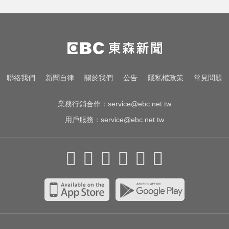
MLB／李灝宇替補2打數未敲安！拚
台將單季最多安卡關
南部今演習不降速！今早10點手機
狂響 違者最高罰15萬
金牌員工轉投李多慧！剪輯師突暴
聯絡我們
新聞自律
關於我們
公告
隱私權政策
常見問題
紅狂接20業配 Joeman 認：我也會
想離職
業務行銷合作：
service@ebc.net.tw
用戶服務：
service@ebc.net.tw