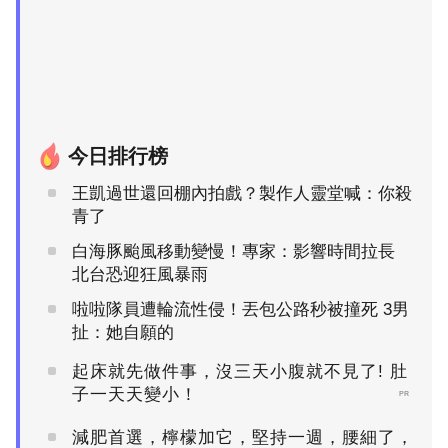
今日排行榜
王凱過世還回棚內拍戲？製作人靈堂喊：你殺
青了
白海豚颱風移動變慢！專家：影響時間拉長
北台恐迎狂風暴雨
啦啦隊員遭輪流性侵！丟包公路秒被撞死 3男
扯：她自願的
起床就先做件事，沒三天小腹就不見了! 肚
子一天天變小！
PR
減肥首選，檸檬加它，堅持一週，腰細了，