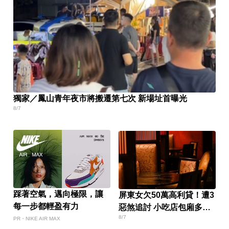
獨家／鳳山青年夜市將搬遷第七次 新場址首曝光
8/7
踩著空氣，邁向極限，讓
屏東女欠50萬高利貸！遭3
每一步都輕盈有力
惡煞追討 小吃店包廂多次
8/7
性侵
PR・NIKE AIR MAX