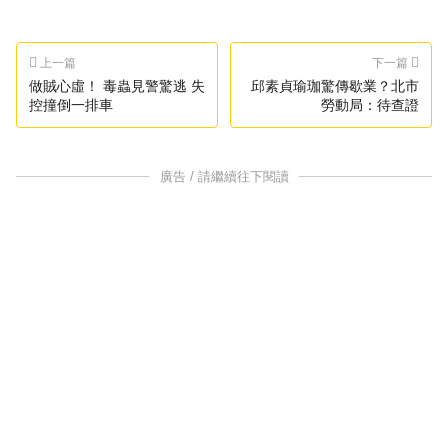
上一篇
下一篇
​做賊心虛！ 毒蟲見警驚逃 失
​邱素貞瑜珈驚傳歇業？北市
控撞倒一排車
勞動局：待查證
廣告 / 請繼續往下閱讀