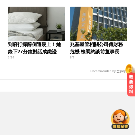
到府打掃醉倒遭硬上！她
兆基屋管相關公司傳財務
錄下27分鐘對話成鐵證 屏
危機 檢調約談前董事長
6/24
8/7
東男慘了
Recommended by
南部今演習不降速！今早10點手機
狂響 違者最高罰15萬
金牌員工轉投李多慧！剪輯師突暴
紅狂接20業配 Joeman 認：我也會
想離職