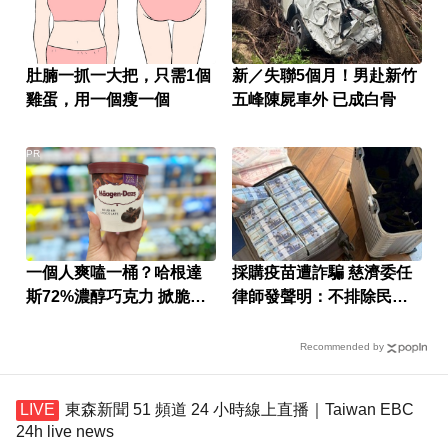
肚腩一抓一大把，只需1個
新／失聯5個月！男赴新竹
雞蛋，用一個瘦一個
五峰陳屍車外 已成白骨
PR
一個人爽嗑一桶？哈根達
採購疫苗遭詐騙 慈濟委任
斯72%濃醇巧克力 掀脆友
律師發聲明：不排除民事
共鳴
求償
Recommended by
東森新聞 51 頻道 24 小時線上直播｜Taiwan EBC
24h live news