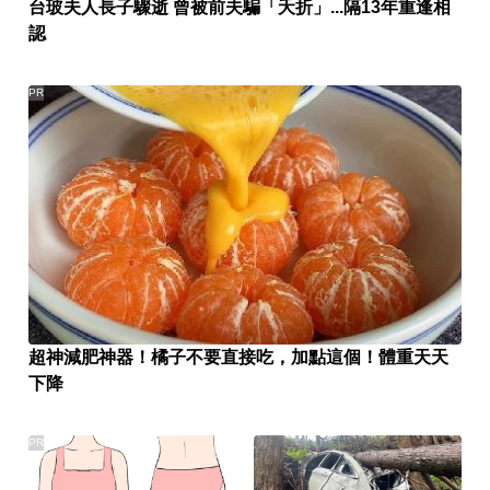
台玻夫人長子驟逝 曾被前夫騙「夭折」...隔13年重逢相
認
PR
超神減肥神器！橘子不要直接吃，加點這個！體重天天
下降
PR