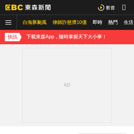
《理財達人秀》X 安聯投信免費講座報名中！搶先卡位 2027
白海豚颱風
下載東森App，隨時掌握天下大小事！
律師詐慈濟10億
即時
熱門
生活
《理財達人秀》X 安聯投信免費講座報名中！搶先卡位 2027
快訊