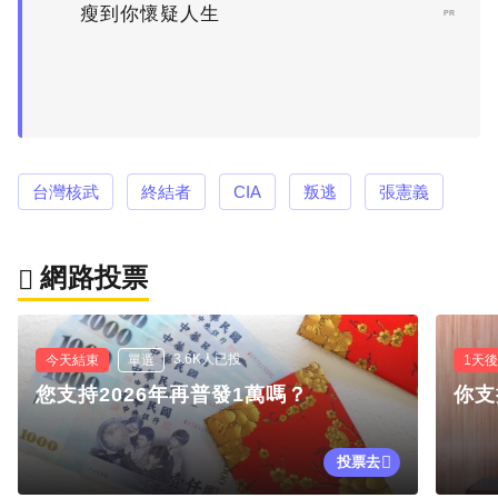
瘦到你懷疑人生
PR
台灣核武
終結者
CIA
叛逃
張憲義
網路投票
3.6K人已投
今天結束
單選
1天
您支持2026年再普發1萬嗎？
你支
投票去