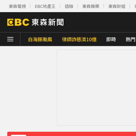
東森電視
EBC地產王
造咖
東森娛樂
東森財經
白海豚颱風
律師詐慈濟10億
即時
熱門
下載東森App，隨時掌握天下大小事！
熊本強震！台灣送帳篷成搶手物資 日網讚：
中颱白海豚接近中 晚間至8/9最靠近
51分鐘
《理財達人秀》X 安聯投信免費講座報名中！搶