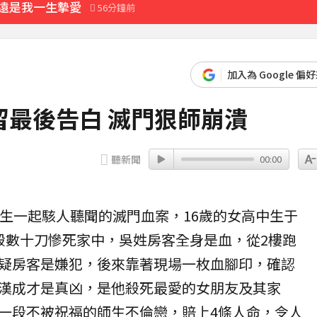
永遠是我一生摯愛
56分鐘前
回應了
加入為 Google 偏
比政府還快
最後告白 滅門狠師崩潰
29分鐘前
聽新聞
00:00
生一起駭人聽聞的滅門血案，16歲的女高中生于
殺
數十刀慘死家中，吳姓房客全身是血，從2樓跑
疑房客是嫌犯，後來靠著現場一枚血
腳印
，確認
漢成才是真凶，是他殺死最愛的女朋友及其家
一段不被祝福的師生不倫戀，賠上4條人命，令人