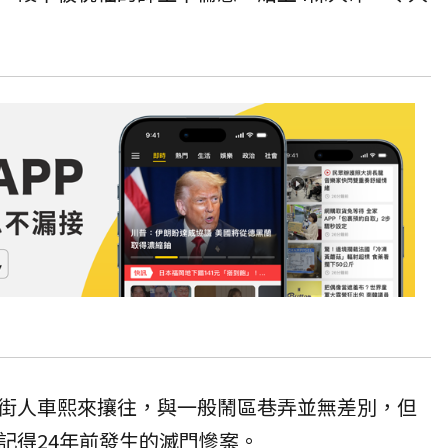
街人車熙來攘往，與一般鬧區巷弄並無差別，但
記得24年前發生的滅門慘案。