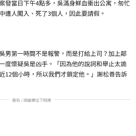
案發當日下午4點多，吳滿身鮮血衝出公寓，匆忙
中遭人闖入、死了3個人，因此要請假。
吳男第一時間不是報警，而是打給上司？加上鄰
一度懷疑吳是凶手。「因為他的說詞和舉止太詭
近12個小時，所以我們才鎖定他。」謝松善告訴
廣告 / 請繼續往下閱讀