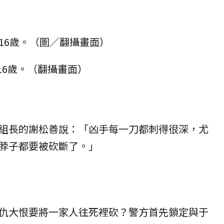
16歲。（圖／翻攝畫面）
組長的謝松善說：「凶手每一刀都刺得很深，尤
脖子都要被砍斷了。」
仇大恨要將一家人往死裡砍？警方首先鎖定與于