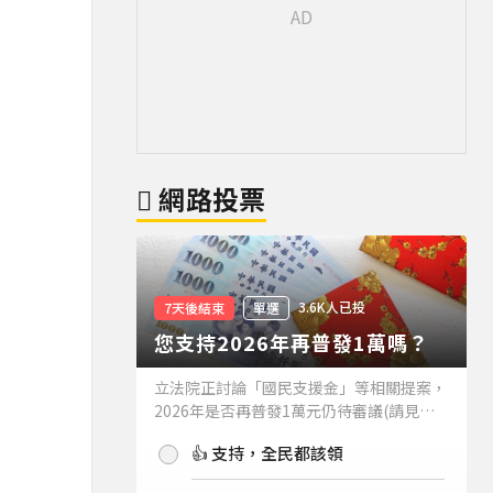
網路投票
3.6K人已投
7天後結束
單選
您支持2026年再普發1萬嗎？
立法院正討論「國民支援金」等相關提案，
2026年是否再普發1萬元仍待審議(請見下
方新聞)。如果2026年再普發1萬元，你支
👍 支持，全民都該領
持嗎？