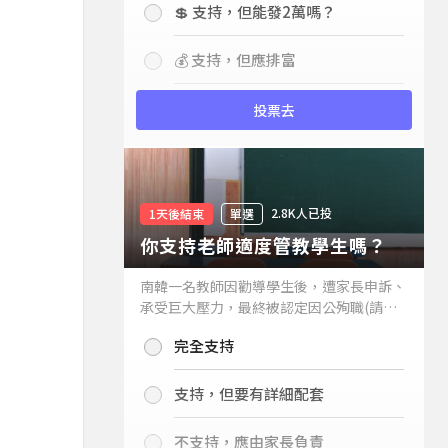
💲 支持，但能發2萬嗎？
💰 支持，但應排富
投票去
2.8K人已投
1天後結束
單選
你支持老師適度管教學生嗎？
南韓一名教師因勸導學生後，遭家長申訴、
承受巨大壓力，最終被認定因公殉職(請見
下列新聞)，引發外界關注教師教權。請問
完全支持
你支持老師適度管教學生嗎？
支持，但要有詳細配套
不支持，應由家長負責