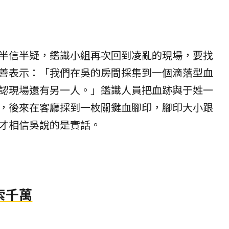
半信半疑，鑑識小組再次回到凌亂的現場，要找
善表示：「我們在吳的房間採集到一個滴落型血
認現場還有另一人。」鑑識人員把血跡與于姓一
，後來在客廳採到一枚
關鍵
血腳印，腳印大小跟
才相信吳說的是實話。
索千萬