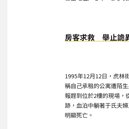
房客求救 舉止詭
1995年12月12日，
稱自己承租的公寓遭陌生
報趕到位於2樓的現場，
跡，血泊中躺著于氏夫婦
明顯死亡。