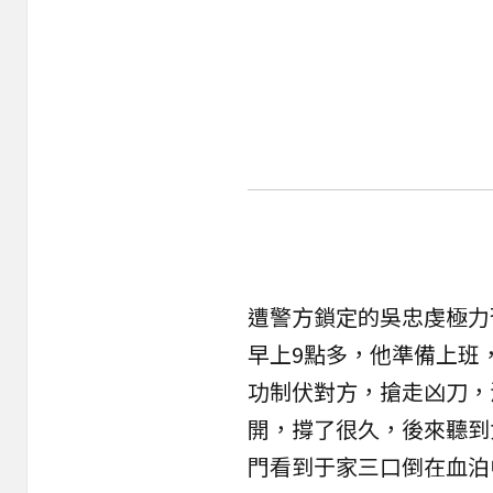
遭警方鎖定的吳忠虔極力
早上9點多，他準備上班
功制伏對方，搶走凶刀，
開，撐了很久，後來聽到
門看到于家三口倒在血泊