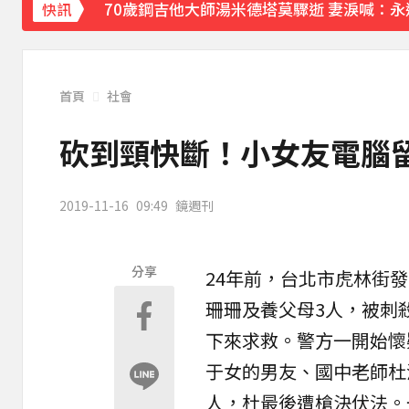
70歲鋼吉他大師湯米德塔莫驟逝 妻淚喊：
快訊
姜厚任小24歲女友「3碩1博」造假？ 台大
下載東森App，隨時掌握天下大小事！
首頁
社會
熊本強震！台灣送帳篷成搶手物資 日網讚：
砍到頸快斷！小女友電腦留
2019-11-16
09:49
鏡週刊
分享
24年前，台北市
虎林街
發
珊珊及養父母3人，被
刺
下來求救。警方一開始懷
于女的男友、國中老師杜
人，杜最後遭槍決伏法。