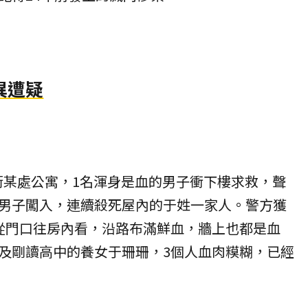
異遭疑
虎林街某處公寓，1名渾身是血的男子衝下樓求救，聲
男子闖入，連續殺死屋內的于姓一家人。警方獲
從門口往房內看，沿路布滿鮮血，牆上也都是血
及剛讀高中的養女于珊珊，3個人血肉糢糊，已經