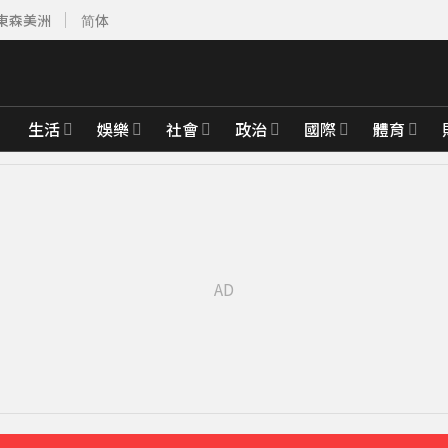
東森美洲
简体
生活
娛樂
社會
政治
國際
體育
比政府還快
29分鐘前
前
先卡位 2027