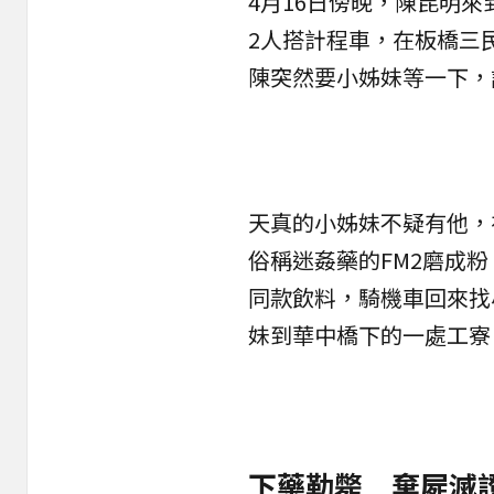
4月16日傍晚，陳昆明
2人搭計程車，在板橋三
陳突然要小姊妹等一下，
天真的小姊妹不疑有他，
俗稱迷姦藥的FM2磨成
同款飲料，騎機車回來找
妹到華中橋下的一處工寮
下藥勒斃 棄屍滅