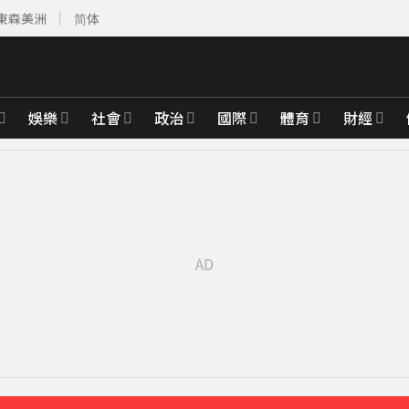
東森美洲
简体
娛樂
社會
政治
國際
體育
財經
天
8分鐘前
員大鋼牙搶救
22分鐘前
 最大震度4級
51分鐘前