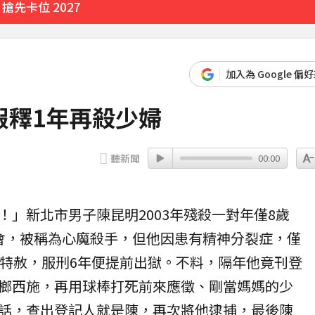
先卡位 2027
實原因」陳漢典壓力爆棚
30分鐘前
加入為 Google 偏
天
假釋1年再殺少婦
8分鐘前
聽新聞
00:00
！」新北市男子
陳昆明
2003年殘殺一對年僅8歲
會，被稱為
心魔殺手
，但他因患有
精神分裂症
，僅
到特赦，服刑6年便提前出獄。不料，隔年他竟刊登
榔西施，再用球棒打死前來應徵、剛當媽媽的少
話，查出登記人就是陳，再次將他逮捕，最後陳