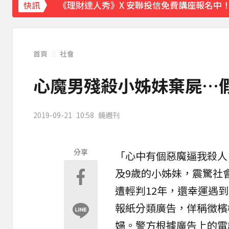
《理財達人秀》X 安聯投信免費講座報名中！搶
快訊
後悔讓Lulu嫁給陳漢典！Lu爸落淚吐「真
下載東森App，隨時掌握天下大小事！
首頁
社會
快訊／白海豚近逼！龜山島今起預警性封島4
心魔男殘殺小姊妹棄屍…
2019-09-21
10:58
鏡週刊
分享
「心中有個惡魔逼我殺人
及9歲的小姊妹，震驚社
遭輕判12年，還幸運遇
報紙
分類廣告
，佯稱徵檳
婦。警方根據廣告上的電