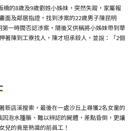
市板橋的8歲及9歲劉姓小姊妹，突然失蹤，家屬報
畫面及鄰居指證，找到涉案的22歲男子陳昆明
明第一時間否認涉案，隨後又供稱將小姊妹帶到華
押著陳到工寮找人，陳才坦承殺人，並說：「2個
亡
著新店溪搜索，最後在一處沙丘上尋獲2名女童的
具因泡水腫脹、難以辨認的屍體，差點昏倒，更讓
女兒的竟是熟識的前員工！