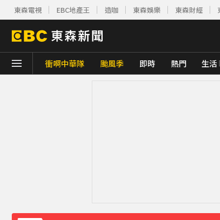
東森電視
EBC地產王
造咖
東森娛樂
東森財經
衝啊中華隊
颱風季
即時
熱門
生活
下載東森App，隨時掌握天下大小事！
快訊／白海豚近逼！龜山島今起預警性封島4
台南深夜惡火！廠房狂燒4000平方公尺 動
快訊／日本又地震！九州規模5.1極淺層地震