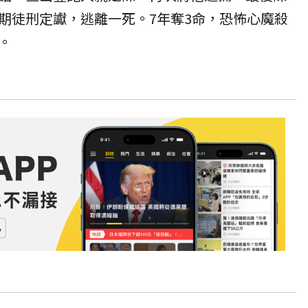
期徒刑定讞，逃離一死。7年奪3命，恐怖心魔殺
。