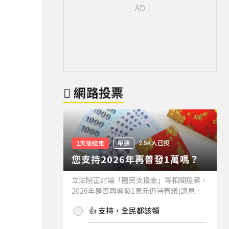
網路投票
2.5K人已投
2天後結束
單選
您支持2026年再普發1萬嗎？
立法院正討論「國民支援金」等相關提案，
2026年是否再普發1萬元仍待審議(請見下
方新聞)。如果2026年再普發1萬元，你支
👍 支持，全民都該領
持嗎？