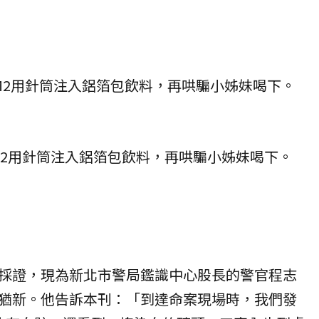
M2用針筒注入鋁箔包飲料，再哄騙小姊妹喝下。
採證，現為新北市警局鑑識中心股長的警官程志
猶新。他告訴本刊：「到達命案現場時，我們發