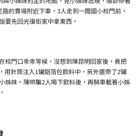
來到與小姊妹約定的地點，見小姊妹出現，隨即帶著
民路的賣場附近下車，3人走到一間國小校門前，
說要先回光復街家中拿東西。
在校門口乖乖等候，沒想到陳昆明回家後，竟把
粉，用針筒注入1罐鋁箔包飲料中，另外還帶了2罐
小姊妹。陳哄騙2人喝下飲料後，再騎車載著小姊
。
證