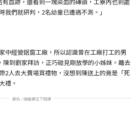
沾有血跡，還看到一塊染血的磚頭，工寮內也到處
時我們就研判，2名幼童已遭遇不測。」
家中經營鋁窗工廠，所以認識曾在工廠打工的男
日，陳到劉家拜訪，正巧碰見剛放學的小姊妹。離去
帶2人去大賣場買禮物，沒想到陳送上的竟是「死
大禮。
廣告 / 請繼續往下閱讀