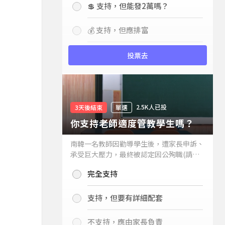
💲 支持，但能發2萬嗎？
💰 支持，但應排富
投票去
2.5K人已投
3天後結束
單選
你支持老師適度管教學生嗎？
南韓一名教師因勸導學生後，遭家長申訴、
承受巨大壓力，最終被認定因公殉職(請見
下列新聞)，引發外界關注教師教權。請問
完全支持
你支持老師適度管教學生嗎？
支持，但要有詳細配套
不支持，應由家長負責