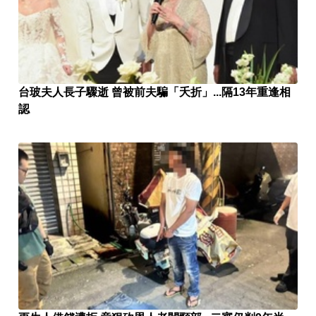
台玻夫人長子驟逝 曾被前夫騙「夭折」...隔13年重逢相
認