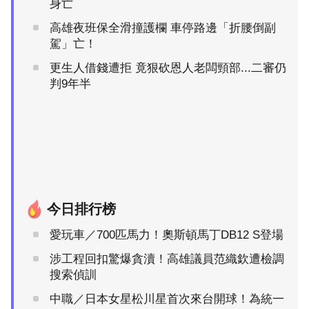
身亡
高雄夜班保全滑撞護欄 車停路邊「折腰倒副
駕」亡！
更生人借錢遭拒 竟狠砍恩人老闆頸部...二審仍
判9年半
今日排行榜
愛玩車／700匹馬力！奧斯頓馬丁DB12 S登場
涉工程回扣驚爆貪瀆！高雄議員范織欽遭檢調
搜索偵訓
中職／日本女星松川星首次來台開球！為統一