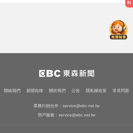
啦啦隊員遭輪流性侵！丟包公路秒
被撞死 3男扯：她自願的
兩大外送平台：城鎮韌性演習區域
暫停配送服務
緯創股利2度延發史上首例 金管會
說重話：考慮收回股務自辦
啦啦隊員遭輪流性侵！丟包公路秒
被撞死 3男扯：她自願的
兩大外送平台：城鎮韌性演習區域
聯絡我們
新聞自律
關於我們
公告
隱私權政策
常見問題
暫停配送服務
業務行銷合作：
service@ebc.net.tw
用戶服務：
service@ebc.net.tw