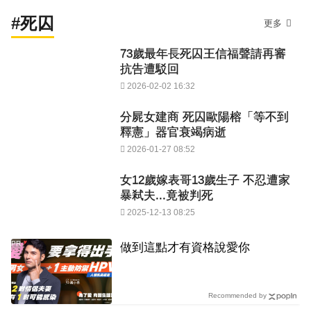
#死囚
更多
73歲最年長死囚王信福聲請再審
抗告遭駁回
2026-02-02 16:32
分屍女建商 死囚歐陽榕「等不到
釋憲」器官衰竭病逝
2026-01-27 08:52
女12歲嫁表哥13歲生子 不忍遭家
暴弒夫...竟被判死
2025-12-13 08:25
PR
做到這點才有資格說愛你
Recommended by