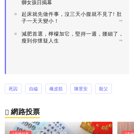
獅女孩日揭幕
起床就先做件事，沒三天小腹就不見了! 肚
子一天天變小！
PR
減肥首選，檸檬加它，堅持一週，腰細了，
瘦到你懷疑人生
PR
死囚
自縊
橡皮筋
陳昱安
殺父
網路投票
3.2K人已投