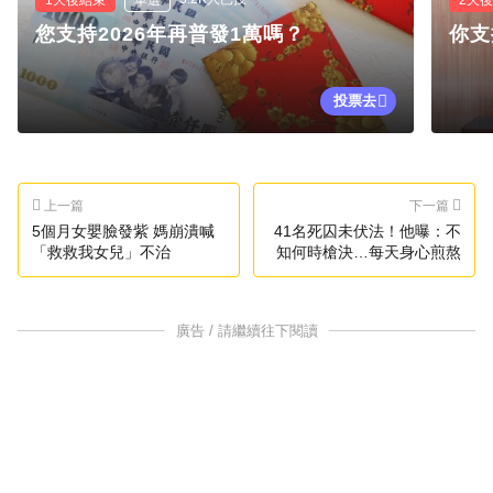
1天後結束
單選
2天
您支持2026年再普發1萬嗎？
你支
投票去
上一篇
下一篇
5個月女嬰臉發紫 媽崩潰喊
41名死囚未伏法！他曝：不
「救救我女兒」不治
知何時槍決…每天身心煎熬
廣告 / 請繼續往下閱讀