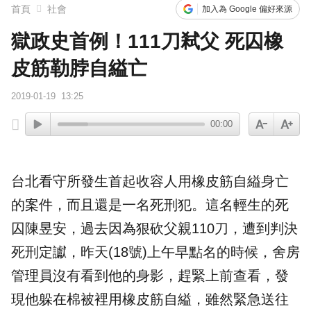
首頁
社會
加入為 Google 偏好來源
獄政史首例！111刀弒父 死囚橡
皮筋勒脖自縊亡
2019-01-19
13:25
00:00
台北看守所發生首起收容人用
橡皮筋
自縊
身亡
的案件，而且還是一名死刑犯。這名輕生的
死
囚
陳昱安
，過去因為狠砍父親110刀，遭到判決
死刑定讞，昨天(18號)上午早點名的時候，舍房
管理員沒有看到他的身影，趕緊上前查看，發
現他躲在棉被裡用橡皮筋自縊，雖然緊急送往