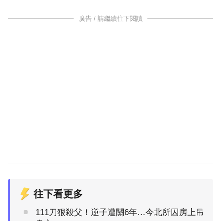
廣告 / 請繼續往下閱讀
往下看更多
111刀狠殺父！逆子遭關6年…今北所囚房上吊