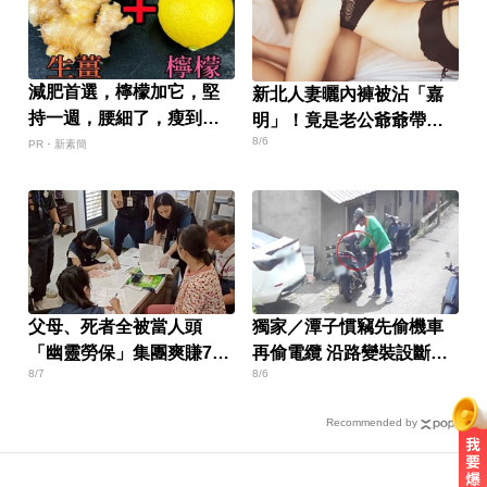
減肥首選，檸檬加它，堅
新北人妻曬內褲被沾「嘉
持一週，腰細了，瘦到你
明」！竟是老公爺爺帶回
懷疑人生
8/6
房磨蹭 氣炸提告
PR・新素簡
父母、死者全被當人頭
獨家／潭子慣竊先偷機車
「幽靈勞保」集團爽賺700
再偷電纜 沿路變裝設斷點
8/7
8/6
萬
狂逃
Recommended by