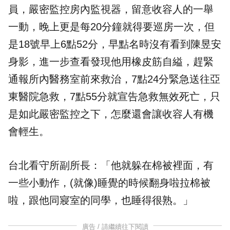
員，嚴密監控房內監視器，留意收容人的一舉
一動，晚上更是每20分鐘就得要巡房一次，但
是18號早上6點52分，早點名時沒有看到陳昱安
身影，進一步查看發現他用橡皮筋自縊，趕緊
通報所內醫務室前來救治，7點24分緊急送往亞
東醫院急救，7點55分就宣告急救無效死亡，只
是如此嚴密監控之下，怎麼還會讓收容人有機
會輕生。
台北看守所副所長：「他就躲在棉被裡面，有
一些小動作，(就像)睡覺的時候翻身啦拉棉被
啦，跟他同寢室的同學，也睡得很熟。」
廣告 / 請繼續往下閱讀