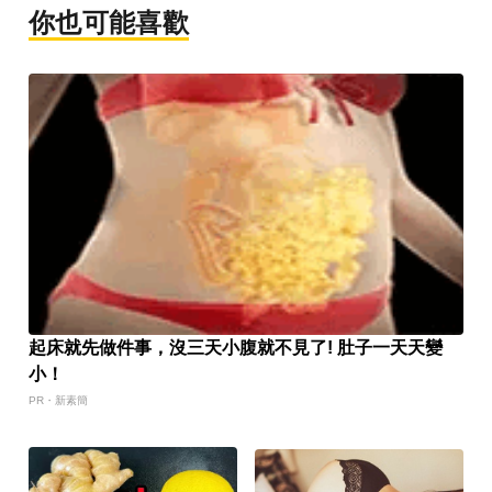
你也可能喜歡
起床就先做件事，沒三天小腹就不見了! 肚子一天天變
小！
PR・新素簡