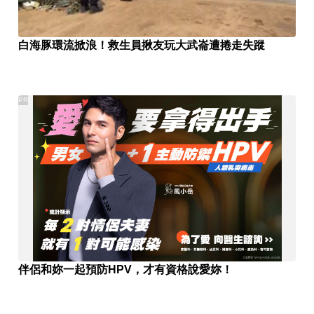
白海豚環流掀浪！救生員揪友玩大武崙遭捲走失蹤
PR
伴侶和妳一起預防HPV，才有資格說愛妳！