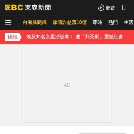
《理財達人秀》X 安聯投信免費講座報名中！搶先卡位 2027
白海豚颱風
埃及知名女星涉販毒！ 遭「判死刑」震撼社會
律師詐慈濟10億
即時
熱門
生活
下載東森App，隨時掌握天下大小事！
快訊
獨家／碰碰碰！「伍萬、六筒、八條」從天降 險砸路過民眾