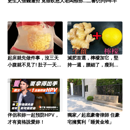
更生人借錢遭拒 竟狠砍恩人老闆頸部...二審仍判9年半
PR
PR
起床就先做件事，沒三天
減肥首選，檸檬加它，堅
小腹就不見了! 肚子一天天
持一週，腰細了，瘦到你
變小！
懷疑人生
PR
伴侶和妳一起預防HPV，
獨家／起底豪奢律師 住豪
才有資格說愛妳！
宅擁賓利「睡黃金堆」