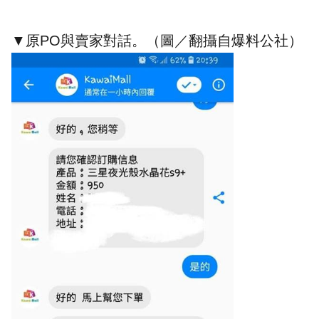
▼原PO與賣家對話。（圖／翻攝自爆料公社）