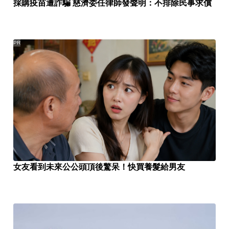
採購疫苗遭詐騙 慈濟委任律師發聲明：不排除民事求償
PR
女友看到未來公公頭頂後驚呆！快買養髮給男友