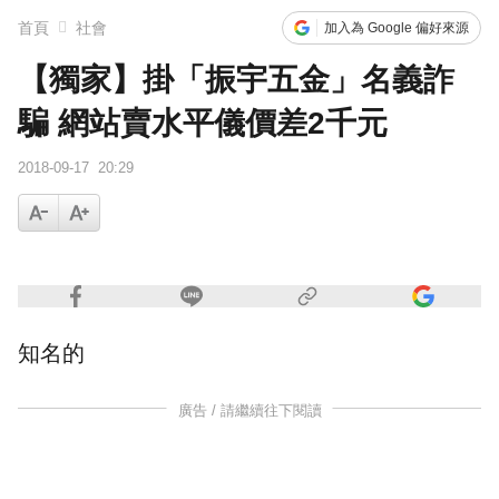
首頁
社會
加入為 Google 偏好來源
下載東森App，隨時掌握天下大小事！
【獨家】掛「振宇五金」名義詐
中颱白海豚接近中 晚間至8/9最靠近
騙 網站賣水平儀價差2千元
2018-09-17
20:29
知名的
廣告 / 請繼續往下閱讀