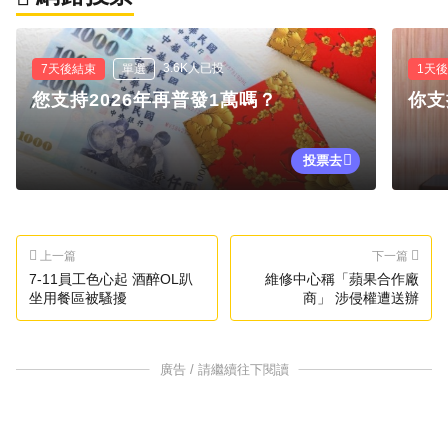
3.6K人已投
7天後結束
單選
1天
您支持2026年再普發1萬嗎？
你支
投票去
上一篇
下一篇
7-11員工色心起 酒醉OL趴
維修中心稱「蘋果合作廠
坐用餐區被騷擾
商」 涉侵權遭送辦
廣告 / 請繼續往下閱讀