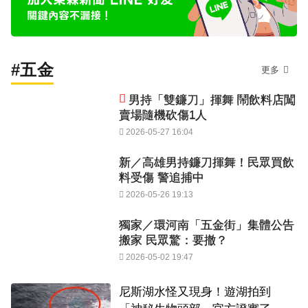
#五金
更多
男持「雙鐮刀」揮舞 鬧飲料店闖
賣場隨機砍傷1人
2026-05-27 16:04
新／高雄男持鐮刀揮舞！民眾買飲
料受傷 警追捕中
2026-05-26 19:13
獨家／環河南「五金街」集體公告
搬家 民眾驚：要撤？
2026-05-02 19:47
尼斯湖水怪又現身！遊湖拍到