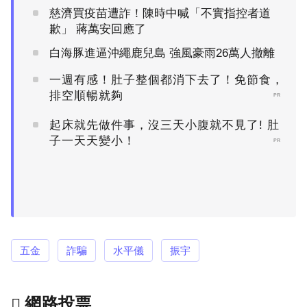
慈濟買疫苗遭詐！陳時中喊「不實指控者道
歉」 蔣萬安回應了
白海豚進逼沖繩鹿兒島 強風豪雨26萬人撤離
一週有感！肚子整個都消下去了！免節食，
排空順暢就夠
PR
起床就先做件事，沒三天小腹就不見了! 肚
子一天天變小！
PR
五金
詐騙
水平儀
振宇
網路投票