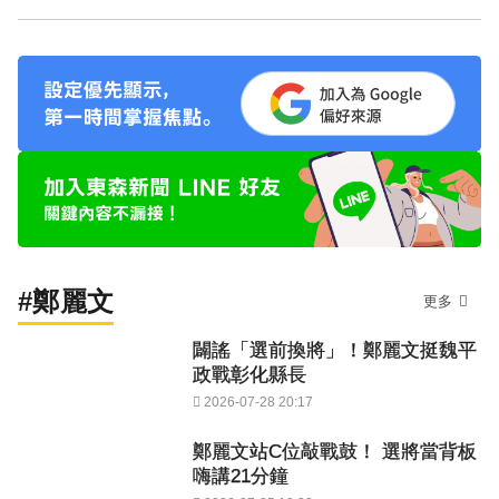
#鄭麗文
更多
闢謠「選前換將」！鄭麗文挺魏平
政戰彰化縣長
2026-07-28 20:17
鄭麗文站C位敲戰鼓！ 選將當背板
嗨講21分鐘