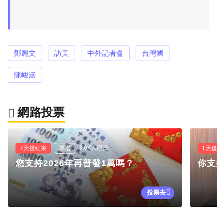
鄭麗文
訪美
中外記者會
台灣國
陳峻涵
網路投票
3.6K人已投
7天後結束
單選
1天
您支持2026年再普發1萬嗎？
你支
投票去