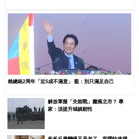
賴總統2周年「近5成不滿意」 藍：別只滿足自己
解放軍擬「失能戰」癱瘓北市？ 專
家：須提升城鎮韌性
PR
爸爸反應變慢不是老了。宸曜快速腦