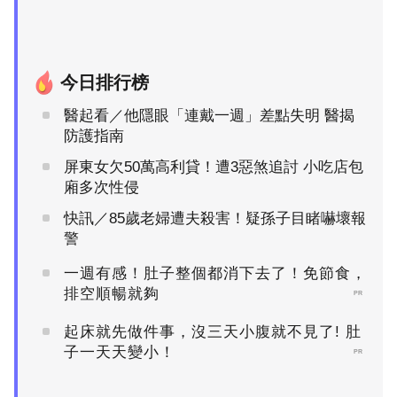
今日排行榜
醫起看／他隱眼「連戴一週」差點失明 醫揭
防護指南
屏東女欠50萬高利貸！遭3惡煞追討 小吃店包
廂多次性侵
快訊／85歲老婦遭夫殺害！疑孫子目睹嚇壞報
警
一週有感！肚子整個都消下去了！免節食，
排空順暢就夠
PR
起床就先做件事，沒三天小腹就不見了! 肚
子一天天變小！
PR