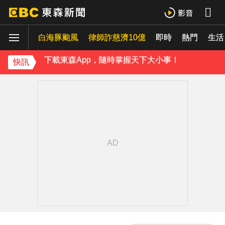
姜厚任小24歲女友「3碩1博」造假？ 台大回應了
白海豚颱風
下載東森App，隨時掌握天下大小事！
律師詐慈濟10億
即時
熱門
生活
中颱白海豚接近中 晚間至8/9最靠近
快訊