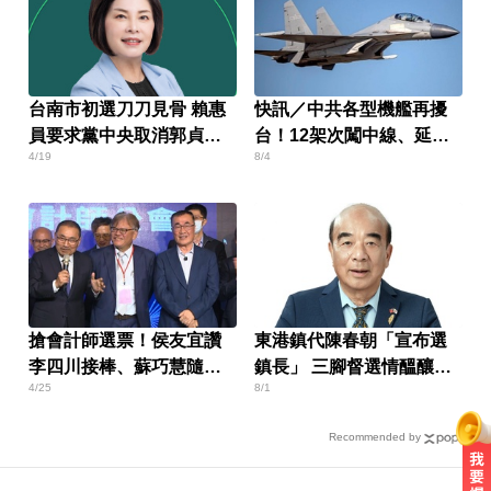
台南市初選刀刀見骨 賴惠
快訊／中共各型機艦再擾
員要求黨中央取消郭貞慧
台！12架次闖中線、延伸
4/19
8/4
資格
線
搶會計師選票！侯友宜讚
東港鎮代陳春朝「宣布選
李四川接棒、蘇巧慧隨後
鎮長」 三腳督選情醞釀
4/25
8/1
到
中！
Recommended by