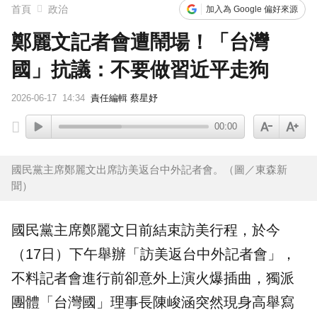
首頁
政治
加入為 Google 偏好來源
鄭麗文記者會遭鬧場！「台灣
國」抗議：不要做習近平走狗
2026-06-17
14:34
責任編輯 蔡星妤
00:00
國民黨主席鄭麗文出席訪美返台中外記者會。（圖／東森新
聞）
國民黨主席
鄭麗文
日前結束
訪美
行程，於今
（17日）下午舉辦「訪美返台
中外記者會
」，
不料記者會進行前卻意外上演火爆插曲，獨派
團體「
台灣國
」理事長
陳峻涵
突然現身高舉寫