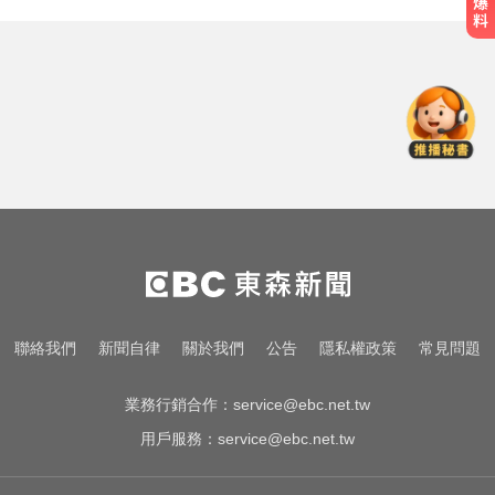
中職／日本女星松川星首次來台開
球！為統一獅女孩日揭幕
採購疫苗遭詐騙 慈濟委任律師發聲
明：不排除民事求償
白海豚颱風移動變慢！專家：影響
時間拉長 北台恐迎狂風暴雨
中職／日本女星松川星首次來台開
球！為統一獅女孩日揭幕
採購疫苗遭詐騙 慈濟委任律師發聲
聯絡我們
新聞自律
關於我們
公告
隱私權政策
常見問題
明：不排除民事求償
業務行銷合作：
service@ebc.net.tw
用戶服務：
service@ebc.net.tw