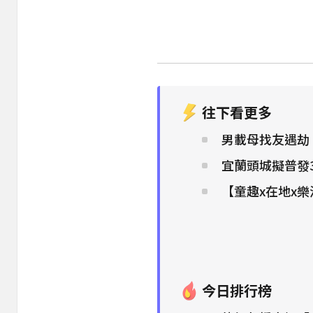
往下看更多
男載母找友遇劫
宜蘭頭城擬普發3
【童趣x在地x
今日排行榜