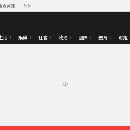
東森美洲
简体
生活
娛樂
社會
政治
國際
體育
財經
先卡位 2027