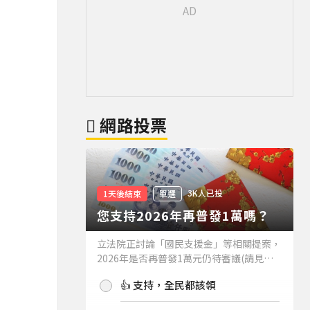
網路投票
3K人已投
1天後結束
單選
您支持2026年再普發1萬嗎？
立法院正討論「國民支援金」等相關提案，
2026年是否再普發1萬元仍待審議(請見下
方新聞)。如果2026年再普發1萬元，你支
👍 支持，全民都該領
持嗎？