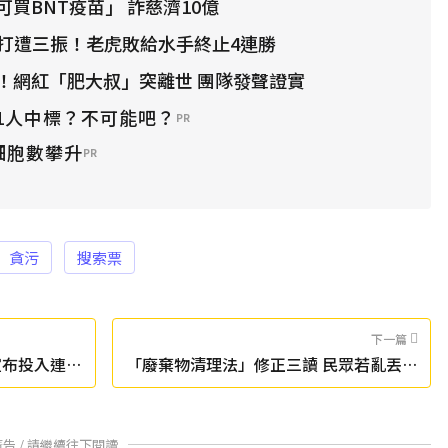
買BNT疫苗」 詐慈濟10億
代打遭三振！老虎敗給水手終止4連勝
！網紅「肥大叔」突離世 團隊發聲證實
1人中標？不可能吧？
PR
細胞數攀升
PR
貪污
搜索票
下一篇
宣布投入連江
「廢棄物清理法」修正三讀 民眾若亂丟垃
圾最高罰10萬
廣告 / 請繼續往下閱讀