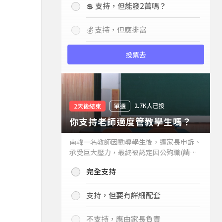
💲 支持，但能發2萬嗎？
💰 支持，但應排富
投票去
2.7K人已投
2天後結束
單選
你支持老師適度管教學生嗎？
南韓一名教師因勸導學生後，遭家長申訴、
承受巨大壓力，最終被認定因公殉職(請見
下列新聞)，引發外界關注教師教權。請問
完全支持
你支持老師適度管教學生嗎？
支持，但要有詳細配套
不支持，應由家長負責