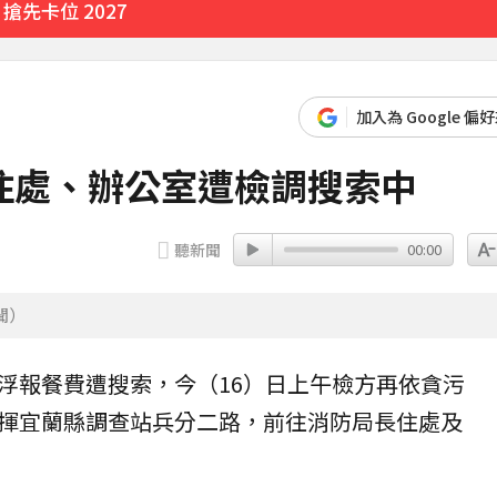
先卡位 2027
加入為 Google 偏
住處、辦公室遭檢調搜索中
聽新聞
00:00
聞）
浮報餐費遭
搜索
，今（16）日上午檢方再依
貪污
揮宜蘭縣調查站兵分二路，前往消防局長住處及