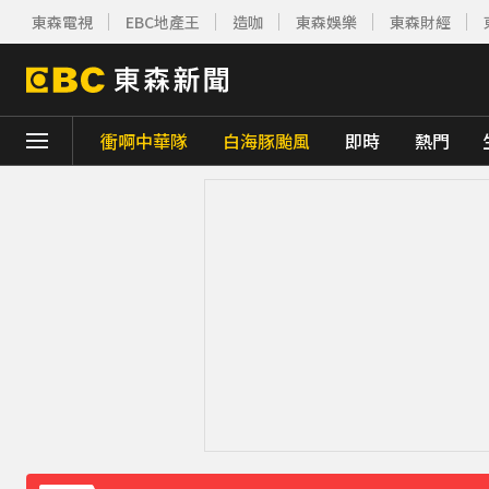
東森電視
EBC地產王
造咖
東森娛樂
東森財經
衝啊中華隊
白海豚颱風
即時
熱門
下載東森App，隨時掌握天下大小事！
《理財達人秀》X 安聯投信免費講座報名中！搶
下載東森App，隨時掌握天下大小事！