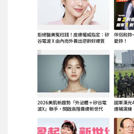
拒絕醫美冤枉錢！皮膚權威指定：矽
伴侶和妳
谷電波 X 由內而外養出逆齡好膚質
愛妳！
PR
2026美肌新趨勢「外泌體＋矽谷電
國軍漢光
波X」聯手，開啟高階養膚新世代
運補演練