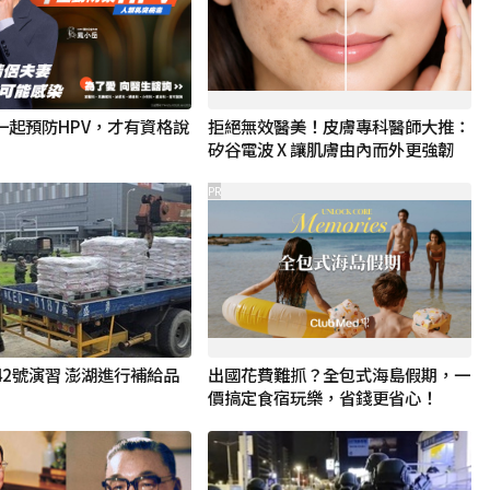
一起預防HPV，才有資格說
拒絕無效醫美！皮膚專科醫師大推：
矽谷電波 X 讓肌膚由內而外更強韌
PR
42號演習 澎湖進行補給品
出國花費難抓？全包式海島假期，一
價搞定食宿玩樂，省錢更省心！