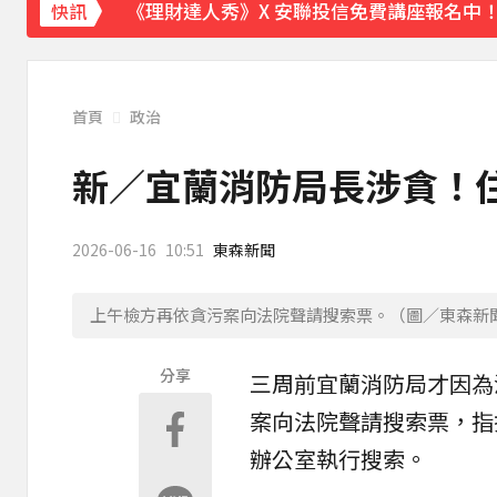
《理財達人秀》X 安聯投信免費講座報名中！搶
快訊
首頁
政治
新／宜蘭消防局長涉貪！
2026-06-16
10:51
東森新聞
上午檢方再依貪污案向法院聲請搜索票。（圖／東森新
分享
三周前
宜蘭
消防局
才因為
案向法院聲請
搜索票
，指
辦公室執行搜索。