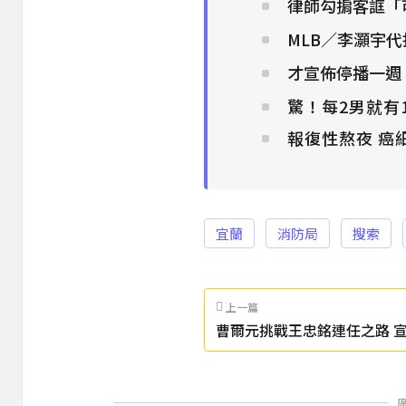
律師勾掮客誆「可
MLB／李灝宇
才宣佈停播一週
驚！每2男就有
報復性熬夜 癌
宜蘭
消防局
搜索
上一篇
曹爾元挑戰王忠銘連任之路 
縣長選舉