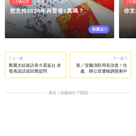
3.1K人已投
1天後結束
單選
2天
您支持2026年再普發1萬嗎？
你支
投票去
上一篇
下一篇
鄭麗文結束訪美今晨返台 未
新／宜蘭消防局長涉貪！住
發表談話或回應提問
處、辦公室遭檢調搜索中
廣告 / 請繼續往下閱讀