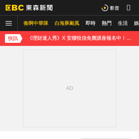
白海豚外圍雲系發威！7縣市大雨特報 警戒範圍一次看
衝啊中華隊
白海豚颱風
即時
熱門
生活
《理財達人秀》X 安聯投信免費講座報名中！搶先卡位 2027
娛
下載東森App，隨時掌握天下大小事！
快訊
川普簽署行政命令！限縮出生公民權並禁生育旅遊