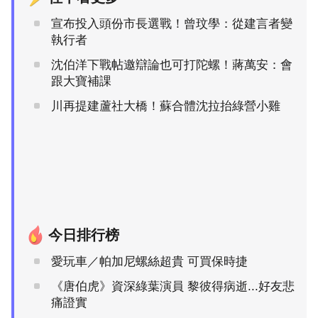
宣布投入頭份市長選戰！曾玟學：從建言者變
執行者
沈伯洋下戰帖邀辯論也可打陀螺！蔣萬安：會
跟大寶補課
川再提建蘆社大橋！蘇合體沈拉抬綠營小雞
今日排行榜
愛玩車／帕加尼螺絲超貴 可買保時捷
《唐伯虎》資深綠葉演員 黎彼得病逝...好友悲
痛證實