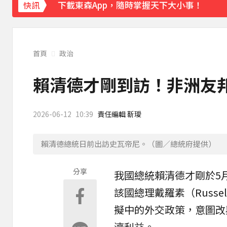
下載東森App，隨時掌握天下大小事！
快訊
今彩539開出3注800萬！威力彩頭獎、貳獎
首頁
政治
賴清德才剛到訪！非洲友
2026-06-12
10:39
責任編輯 靳璦
賴清德總統日前出訪史瓦帝尼。（圖／總統府提供）
分享
我國總統
賴清德
才剛於5
該國總理戴羅素（Russel
擬中的外交政策，意圖改
濟利益。