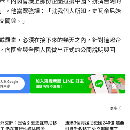
示，內閣會議上那份企圖拉攏中國、排擠台灣的
」。他當眾強調：「就我個人所知，史瓦帝尼始
交關係。」
戴羅素，必須在接下來的幾天之內，針對這起企
，向國會與全國人民做出正式的公開說明與回
更多
外交部：是否引進史瓦帝尼移
遭爆3個月援助史國240億 還要
工 仍在可行性評估階段
引進千名移工 外交部回應了