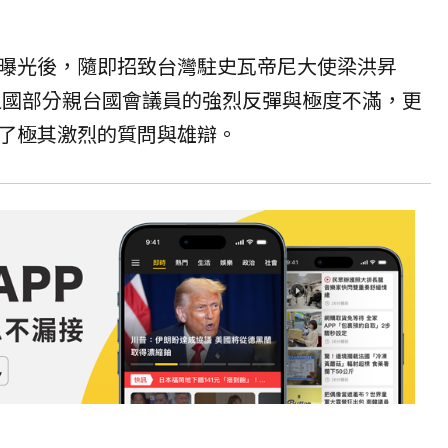
曝光後，隨即招致台灣駐史瓦帝尼大使梁洪昇
）以及史國部分親台國會議員的強烈反彈與極度不滿，更
了極其激烈的質問與雄辯。