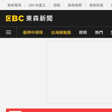
東森電視
EBC地產王
造咖
東森娛樂
東森財經
衝啊中華隊
白海豚颱風
即時
熱門
下載東森App，隨時掌握天下大小事！
今彩539開出3注800萬！威力彩頭獎、貳獎
《理財達人秀》X 安聯投信免費講座報名中！搶
王彩樺現身味全龍開球！鬆口「最後一次調