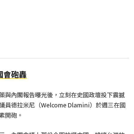
國會砲轟
策與內閣報告曝光後，立刻在史國政壇投下震撼
德拉米尼（Welcome Dlamini）於週三在國
素開砲。