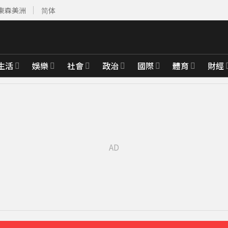
東森美洲
简体
生活
娛樂
社會
政治
國際
體育
財經
雙雙槓龜
7分鐘前
先卡位 2027
整」哽咽憶亡母吐心聲