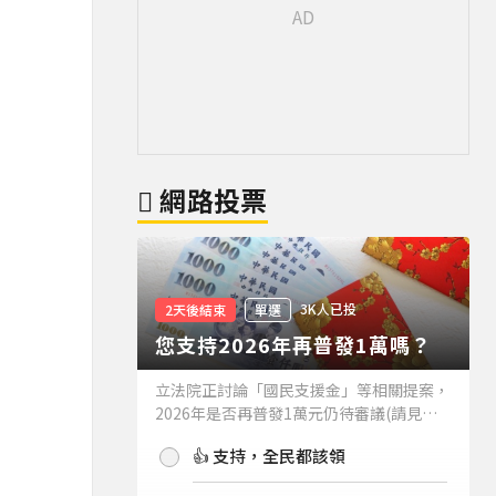
網路投票
3K人已投
2天後結束
單選
您支持2026年再普發1萬嗎？
立法院正討論「國民支援金」等相關提案，
2026年是否再普發1萬元仍待審議(請見下
方新聞)。如果2026年再普發1萬元，你支
👍 支持，全民都該領
持嗎？