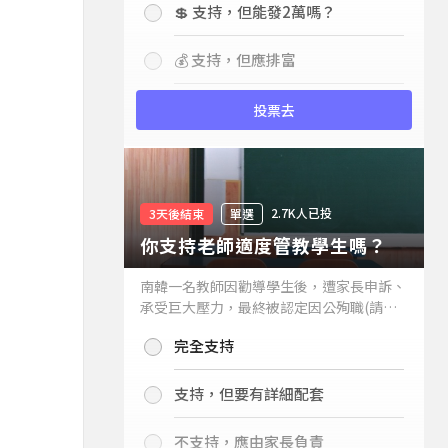
💲 支持，但能發2萬嗎？
💰 支持，但應排富
投票去
2.7K人已投
3天後結束
單選
你支持老師適度管教學生嗎？
南韓一名教師因勸導學生後，遭家長申訴、
承受巨大壓力，最終被認定因公殉職(請見
下列新聞)，引發外界關注教師教權。請問
完全支持
你支持老師適度管教學生嗎？
支持，但要有詳細配套
不支持，應由家長負責