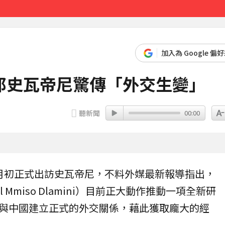
雙雙槓龜
7分鐘前
加入為 Google 偏
邦史瓦帝尼驚傳「外交生變」
聽新聞
00:00
月初正式出訪
史瓦帝尼
，不料外媒最新報導指出，
l Mmiso Dlamini）目前正大動作推動一項全新研
與
中國
建立正式的外交關係，藉此獲取龐大的經