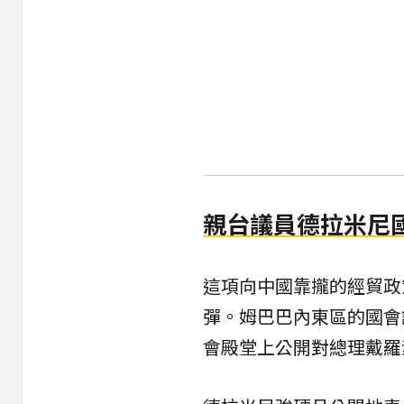
親台議員德拉米尼
這項向中國靠攏的經貿政
彈。姆巴巴內東區的國會議員
會殿堂上公開對總理戴羅