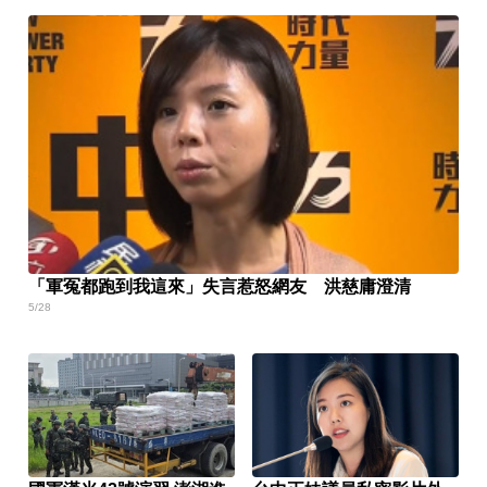
「軍冤都跑到我這來」失言惹怒網友 洪慈庸澄清
5/28