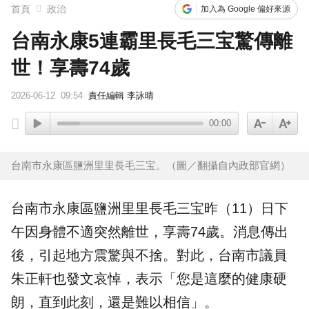
首頁
政治
加入為 Google 偏好來源
台南永康5連霸里長毛三宝驚傳離
世！享壽74歲
2026-06-12
09:54
責任編輯 李詠晴
00:00
台南市永康區鹽洲里里長毛三宝。（圖／翻攝自內政部官網）
台南
市
永康
區鹽洲里
里長
毛三宝昨（11）日下
午因
身體
不適突然
離世
，享壽74歲。消息傳出
後，引起地方震驚與不捨。對此，台南市議員
朱正軒也發文哀悼，表示「您是這麼的健康硬
朗，直到此刻，還是難以相信」。