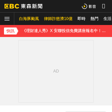
白海豚颱風逐漸逼近！海警區域擴大
白海豚颱風
律師詐慈濟10億
即時
熱門
生活
桃園8旬妻遭拐杖猛砸身亡！夫打電話自首 鄰居曝私下近況
《理財達人秀》X 安聯投信免費講座報名中！搶先卡位 2027
快訊
下載東森App，隨時掌握天下大小事！
證交所新規下周起實施 處置撮合時間縮短為2分鐘