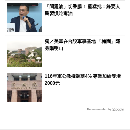
「問題油」切香腸！ 藍猛批：綠要人
民習慣吃毒油
獨／美軍在台設軍事基地 「梅園」隱
身陽明山
116年軍公教擬調薪4% 專業加給等增
2000元
Recommended by