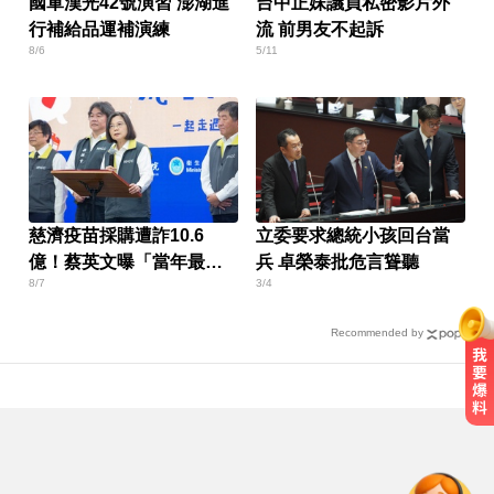
國軍漢光42號演習 澎湖進
台中正妹議員私密影片外
行補給品運補演練
流 前男友不起訴
8/6
5/11
慈濟疫苗採購遭詐10.6
立委要求總統小孩回台當
億！蔡英文曝「當年最難
兵 卓榮泰批危言聳聽
8/7
3/4
決定」
Recommended by
一變天膝蓋就發癢？李祖寧自曝半
月板變形，醫揭保骨與增肌兩大救
星！