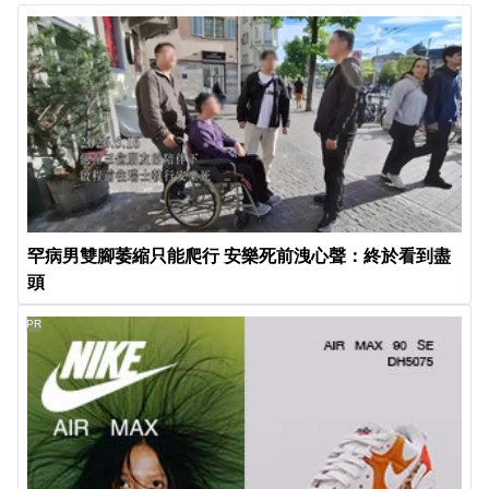
罕病男雙腳萎縮只能爬行 安樂死前洩心聲：終於看到盡
頭
PR