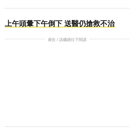
上午頭暈下午倒下 送醫仍搶救不治
廣告 / 請繼續往下閱讀