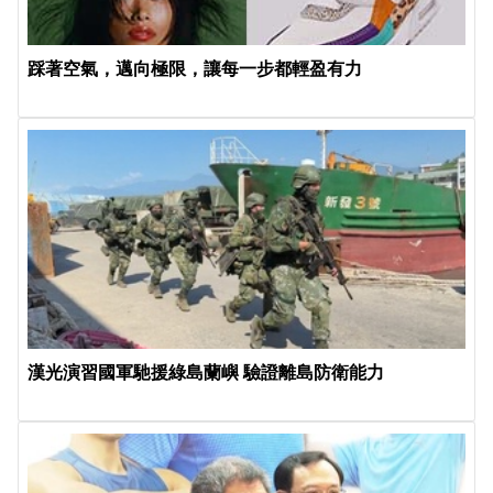
踩著空氣，邁向極限，讓每一步都輕盈有力
漢光演習國軍馳援綠島蘭嶼 驗證離島防衛能力