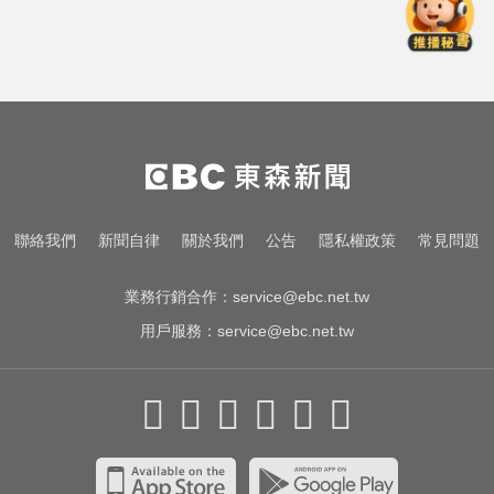
中職／日本女星松川星首次來台開
球！為統一獅女孩日揭幕
愛玩車／無聲超跑失寵 瑪莎拉蒂將
回歸V8手排
一變天膝蓋就發癢？李祖寧自曝半
月板變形，醫揭保骨與增肌兩大救
星！
中職／日本女星松川星首次來台開
聯絡我們
新聞自律
關於我們
公告
隱私權政策
常見問題
球！為統一獅女孩日揭幕
業務行銷合作：
service@ebc.net.tw
用戶服務：
service@ebc.net.tw