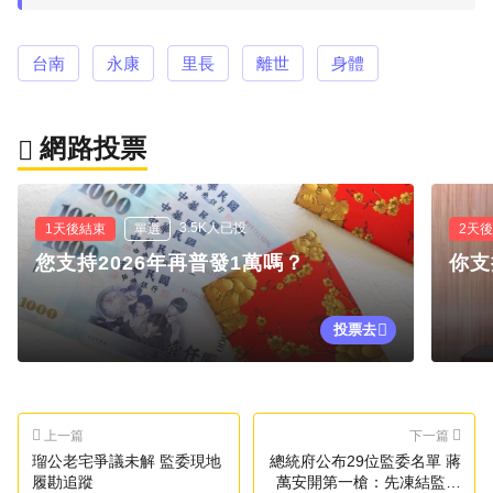
台南
永康
里長
離世
身體
網路投票
3.5K人已投
1天後結束
單選
2天
您支持2026年再普發1萬嗎？
你支
投票去
上一篇
下一篇
瑠公老宅爭議未解 監委現地
總統府公布29位監委名單 蔣
履勘追蹤
萬安開第一槍：先凍結監院