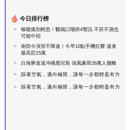
今日排行榜
喉嚨痛別輕忽！醫揭口咽癌4警訊 不菸不酒也
可能中招
南部今演習不降速！今早10點手機狂響 違者
最高罰15萬
白海豚進逼沖繩鹿兒島 強風豪雨26萬人撤離
踩著空氣，邁向極限，讓每一步都輕盈有力
PR
踩著空氣，邁向極限，讓每一步都輕盈有力
PR