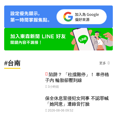
#台南
更多
陷阱？ 「柱擋難停」！ 車停格
子內 輪胎卻壓到線
3小時前
保全休息室侵犯女同事 不認罪喊
「她同意」遭錄音打臉
2026-08-06 09:52