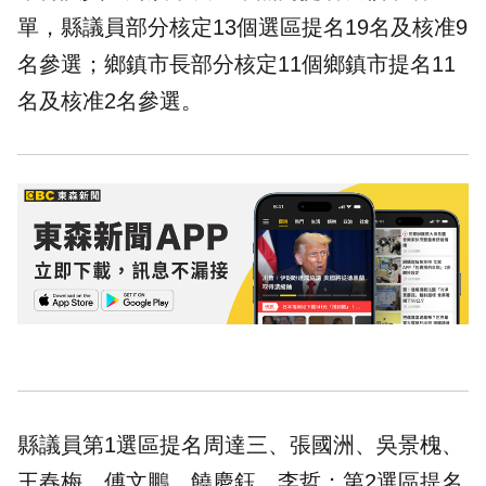
單，縣議員部分核定13個選區提名19名及核准9
名參選；鄉鎮市長部分核定11個鄉鎮市提名11
名及核准2名參選。
縣議員第1選區提名周達三、張國洲、吳景槐、
王春梅、傅文鵬、饒慶鈺、李哲；第2選區提名