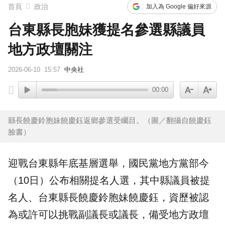
首頁
政治
加入為 Google 偏好來源
台東縣長胞妹獲提名參選縣議員
地方政壇關注
2026-06-10
15:57
中央社
00:00
縣長饒慶鈴胞妹饒慶鈺返鄉參選受矚目。（圖／翻攝自饒慶鈺
臉書）
迎戰
台東
縣年底基層選舉，
國民黨
地方黨部今
（10日）公布相關提名人選，其中縣議員被提
名人、台東縣長
饒慶鈴
胞妹
饒慶鈺
，資歷被認
為或許可以挑戰副議長或議長，備受地方政壇