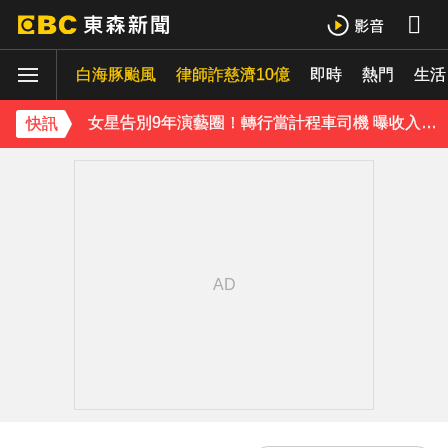
泰男團Dragon 5男星爆死訊！騎單車離家失聯 陳屍河中驚見「20公斤重物」
白海豚颱風
律師詐慈濟10億
即時
熱門
生活
女星告別9年演藝圈！轉行當計程車司機 曝收入：比演員賺更多
蔡阿嘎陷爭議！蘿拉神隱19個月首發文 遭酸「詐騙集團回歸」回應了
快訊
肥大叔猝逝5天！原訂明直播說明突喊卡 團隊忍痛曝原因
下載東森App，隨時掌握天下大小事！
知三當三等渣男分手！他被正宮抓包竟「原諒和好」妹子崩潰