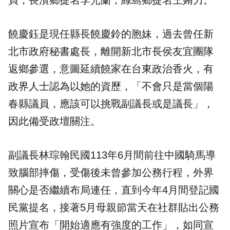
貞；長濱鄉提名李光蘭；綠島鄉提名王姷力。
饒慶鈺是現任縣長饒慶鈴的胞妹，過去曾任新
北市政府秘書處長，離開新北市長侯友宜團隊
返鄉參選，意圖延續饒家在台東政治香火，有
政界人士認為以她的資歷，「不會只是當個陽
春縣議員，應該可以挑戰副議長或是議長」，
因此備受政壇關注。
副議長林琮翰民國113年6月間前往中國騎馬導
致腦部摔傷，受傷後未曾參加公務行程，外界
關心是否繼續布局連任，直到今年4月間登記國
民黨提名，接著5月母親節當天在社群貼出公務
照片宣布「開始適應有強度的工作」，如同宣