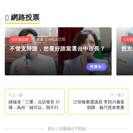
網路投票
490人已投
6天後結束
單選
5天
不管支持誰，您看好誰當選台中市長？
您支
投票去
上一篇
下一篇
綠猛攻「三重」台語發音 川
江怡臻棄選議員 李四川邀進
嘆：為何「綠可以」我不行
競辦、蘇巧慧表尊重
廣告 / 請繼續往下閱讀