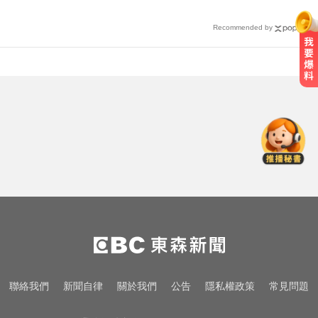
Recommended by
MLB／大谷10局致勝安當救世主！
道奇險勝響尾蛇終止7連敗
出國注意！2國拒台人入境、扣護照
遣返 外交部證實了
台玻夫人揭長子驟逝原因！兒媳譚
以欣71字發聲反駁
MLB／大谷10局致勝安當救世主！
道奇險勝響尾蛇終止7連敗
出國注意！2國拒台人入境、扣護照
聯絡我們
新聞自律
關於我們
公告
隱私權政策
常見問題
遣返 外交部證實了