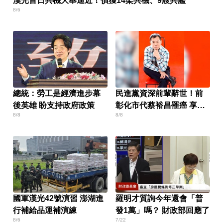
漢光首日共機大舉逼近！偵獲14架共機、9艘共艦
8/6
總統：勞工是經濟進步幕
民進黨資深前輩辭世！前
後英雄 盼支持政府政策
彰化市代蔡裕昌罹癌 享壽
8/8
8/8
71歲
國軍漢光42號演習 澎湖進
羅明才質詢今年還會「普
行補給品運補演練
發1萬」嗎？ 財政部回應了
8/6
7/22