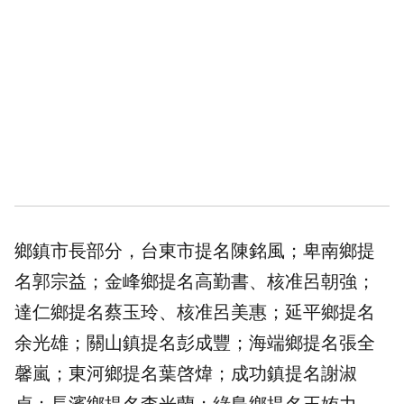
鄉鎮市長部分，台東市提名陳銘風；卑南鄉提
名郭宗益；金峰鄉提名高勤書、核准呂朝強；
達仁鄉提名蔡玉玲、核准呂美惠；延平鄉提名
余光雄；關山鎮提名彭成豐；海端鄉提名張全
馨嵐；東河鄉提名葉啓煒；成功鎮提名謝淑