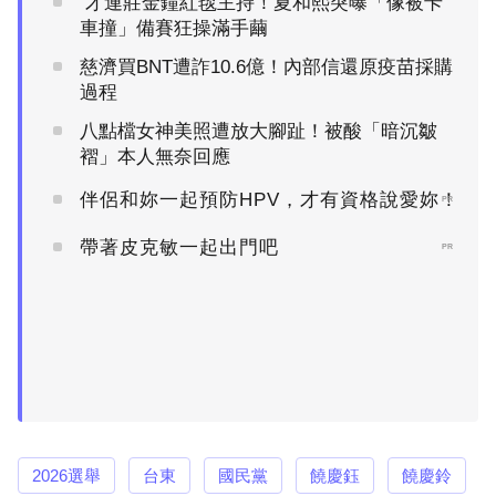
才連莊金鐘紅毯主持！夏和熙突曝「像被卡
車撞」備賽狂操滿手繭
慈濟買BNT遭詐10.6億！內部信還原疫苗採購
過程
八點檔女神美照遭放大腳趾！被酸「暗沉皺
褶」本人無奈回應
伴侶和妳一起預防HPV，才有資格說愛妳！
PR
帶著皮克敏一起出門吧
PR
2026選舉
台東
國民黨
饒慶鈺
饒慶鈴