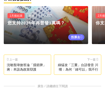
3.1K人已投
1天後結束
單選
2天
您支持2026年再普發1萬嗎？
你支
投票去
上一篇
下一篇
沈嗆殷瑋搶答淪「擋箭牌」
綠猛攻「三重」台語發音 川
蔣：本該為政策辯護
嘆：為何「綠可以」我不行
廣告 / 請繼續往下閱讀