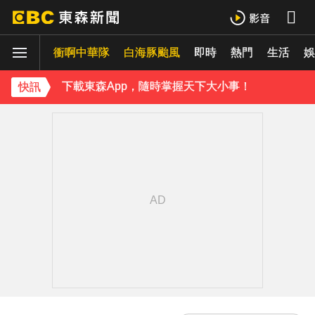
《理財達人秀》X 安聯投信免費講座報名中！搶先卡位 2027
衝啊中華隊
白海豚颱風
即時
熱門
生活
娛
下載東森App，隨時掌握天下大小事！
《理財達人秀》X 安聯投信免費講座報名中！搶先卡位 2027
快訊