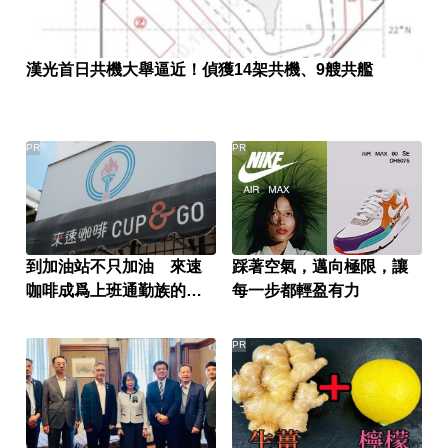
漢光首日共機大舉逼近！偵獲14架共機、9艘共艦
PR
PR
到加油站不只加油 來速
踩著空氣，邁向極限，讓
咖啡成爲上班通勤族的新
每一步都輕盈有力
選擇
PR