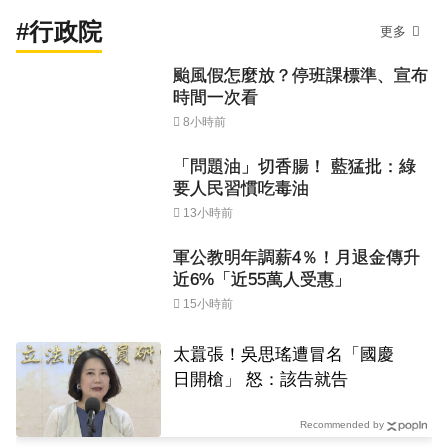
#行政院
更多
颱風假怎麼放？停班課標準、宣布
時間一次看
8小時前
「問題油」切香腸！ 藍猛批：綠
要人民習慣吃毒油
13小時前
軍公教明年調薪4％！月退金傳升
近6%「近55萬人受惠」
15小時前
太囂張！吳思瑤遭冒名「國慶
日開槍」 怒：該告就告
Recommended by