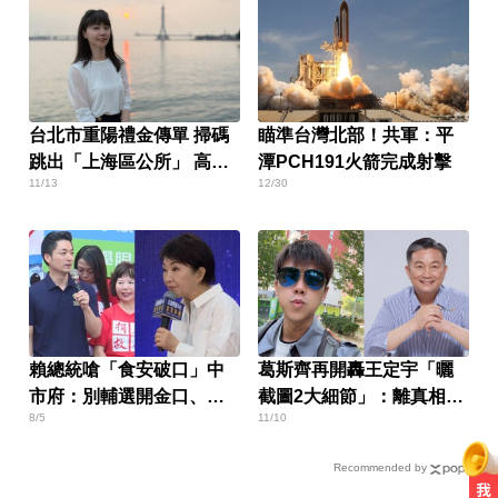
台北市重陽禮金傳單 掃碼
瞄準台灣北部！共軍：平
跳出「上海區公所」 高嘉
潭PCH191火箭完成射擊
11/13
12/30
瑜轟：低級錯誤
賴總統嗆「食安破口」中
葛斯齊再開轟王定宇「曬
市府：別輔選開金口、成
截圖2大細節」：離真相越
8/5
11/10
民主破口
來越近
Recommended by