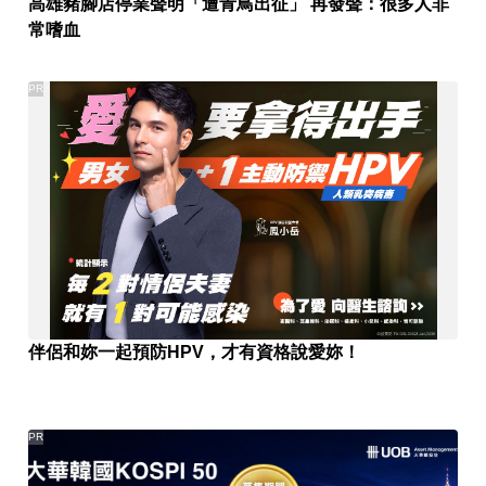
高雄豬腳店停業聲明「遭青鳥出征」 再發聲：很多人非
常嗜血
PR
伴侶和妳一起預防HPV，才有資格說愛妳！
PR