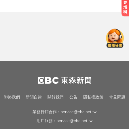
愛玩車／凱旋雙車登場 660新動力
更順暢
MLB／李灝宇代打遭三振！老虎敗
給水手終止4連勝
愛玩車／奧迪最省電新作 A2 e-tron
秋季登場
愛玩車／凱旋雙車登場 660新動力
更順暢
MLB／李灝宇代打遭三振！老虎敗
聯絡我們
新聞自律
關於我們
公告
隱私權政策
常見問題
給水手終止4連勝
業務行銷合作：
service@ebc.net.tw
用戶服務：
service@ebc.net.tw