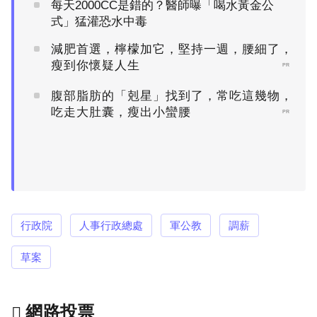
每天2000CC是錯的？醫師曝「喝水黃金公
式」猛灌恐水中毒
減肥首選，檸檬加它，堅持一週，腰細了，
瘦到你懷疑人生
PR
腹部脂肪的「剋星」找到了，常吃這幾物，
吃走大肚囊，瘦出小蠻腰
PR
行政院
人事行政總處
軍公教
調薪
草案
網路投票