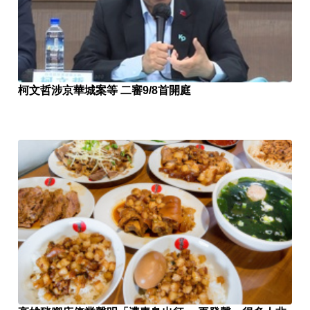
柯文哲涉京華城案等 二審9/8首開庭