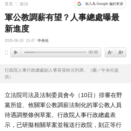
首頁
政治
加入為 Google 偏好來源
軍公教調薪有望？人事總處曝最
新進度
2026-06-10
15:47
中央社
00:00
行政院人事行政總處副人事長張秋元列席。（圖／中央社提
供）
立法院司法及法制委員會今（10日）排審在野
黨所提、攸關
軍公教
調薪
法制化的軍公教人員
待遇調整條例
草案
。
行政院
人事行政總處
表
示，已研擬相關草案並報送行政院，刻正等行