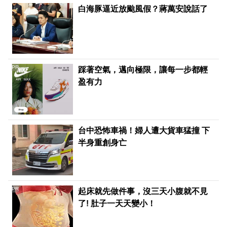
白海豚逼近放颱風假？蔣萬安說話了
PR
踩著空氣，邁向極限，讓每一步都輕
盈有力
台中恐怖車禍！婦人遭大貨車猛撞 下
半身重創身亡
PR
起床就先做件事，沒三天小腹就不見
了! 肚子一天天變小！