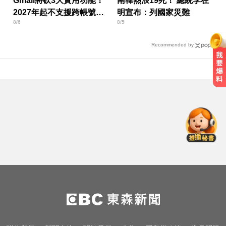
Gmail將砍3大實用功能！
南韓熱浪19死！ 總統李在
2027年起不支援跨帳號寄
明宣布：列國家災難
8/6
8/5
信
Recommended by
川普嗆伊朗若不開放荷莫茲海峽 將
祭「二戰後最大攻擊」
律師勾掮客誆「可買BNT疫苗」 詐
慈濟10億
醫起看／20歲男私密處驚見「白刺
顆粒」醫揭真相
川普嗆伊朗若不開放荷莫茲海峽 將
祭「二戰後最大攻擊」