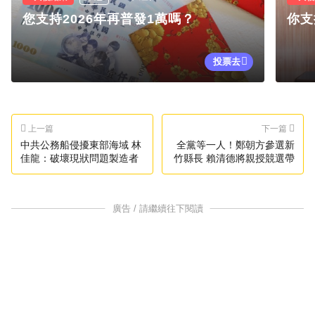
您支持2026年再普發1萬嗎？
你支
投票去
上一篇
下一篇
中共公務船侵擾東部海域 林
全黨等一人！鄭朝方參選新
佳龍：破壞現狀問題製造者
竹縣長 賴清德將親授競選帶
廣告 / 請繼續往下閱讀