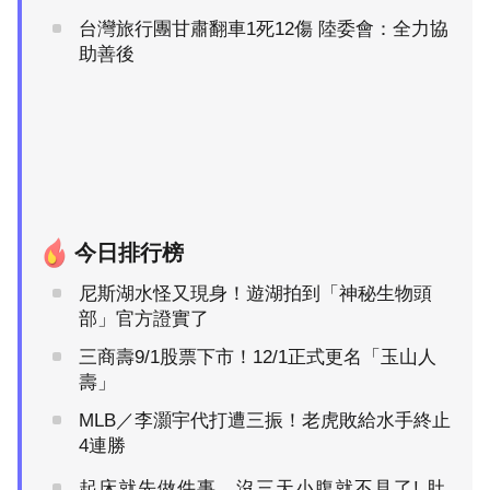
台灣旅行團甘肅翻車1死12傷 陸委會：全力協
助善後
今日排行榜
尼斯湖水怪又現身！遊湖拍到「神秘生物頭
部」官方證實了
三商壽9/1股票下市！12/1正式更名「玉山人
壽」
MLB／李灝宇代打遭三振！老虎敗給水手終止
4連勝
起床就先做件事，沒三天小腹就不見了! 肚