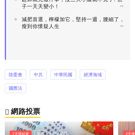
子一天天變小！
PR
減肥首選，檸檬加它，堅持一週，腰細了，
瘦到你懷疑人生
PR
陸委會
中共
中華民國
經濟海域
國際法
網路投票
3.2K人已投
1天後結束
單選
2天