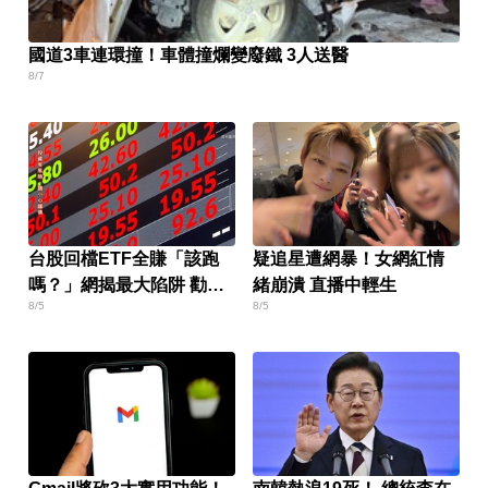
國道3車連環撞！車體撞爛變廢鐵 3人送醫
8/7
台股回檔ETF全賺「該跑
疑追星遭網暴！女網紅情
嗎？」網揭最大陷阱 勸調
緒崩潰 直播中輕生
8/5
8/5
節1類股