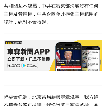
共和國互不隸屬，中共在我東部海域沒有任何
主權及管轄權，中共企圖藉此擴張主權範圍的
詭計，絕對不會得逞。
陸委會強調，北京當局藉機尋釁滋事，我方絕
不接受並嚴正抗議；我海巡署已密集監控，並