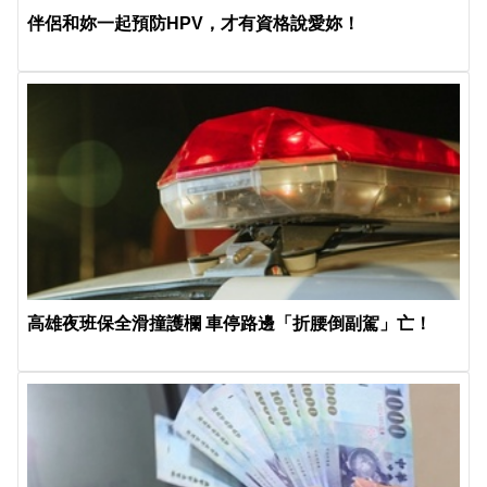
伴侶和妳一起預防HPV，才有資格說愛妳！
高雄夜班保全滑撞護欄 車停路邊「折腰倒副駕」亡！