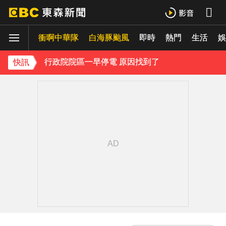
防空演習登場！高雄街頭瞬間淨空 直擊畫面曝光
衝啊中華隊
白海豚颱風
即時
熱門
生活
緯創股利2度延發史上首例 金管會說重話：考慮收回股務自辦
娛
行政院院區一早停電 原因找到了
快訊
《理財達人秀》X 安聯投信免費講座報名中！搶先卡位 2027
97萬網紅「肥大叔」驟逝！2天前才開直播 最後身影曝光粉鼻酸
下載東森App，隨時掌握天下大小事！
今立秋拚轉運！命理師點名「6生肖」：把握黃金7天