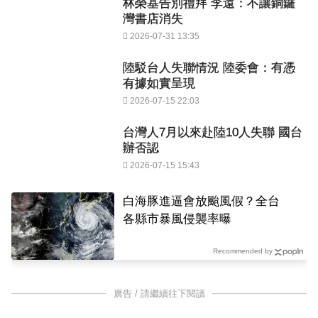
林榮基告別禮拜 李遠：不讓銅鑼
灣書店消失
2026-07-31 13:35
陸駁台人失聯情況 陸委會：有憑
有據如實呈現
2026-07-15 22:03
台灣人7月以來赴陸10人失聯 國台
辦否認
2026-07-15 15:43
白海豚進逼會放颱風假？全台
各縣市暴風侵襲率曝
Recommended by
廣告 / 請繼續往下閱讀