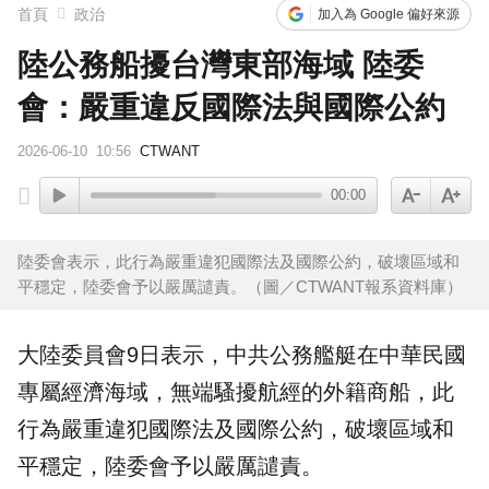
首頁
政治
加入為 Google 偏好來源
陸公務船擾台灣東部海域 陸委
會：嚴重違反國際法與國際公約
2026-06-10
10:56
CTWANT
00:00
陸委會表示，此行為嚴重違犯國際法及國際公約，破壞區域和
平穩定，陸委會予以嚴厲譴責。（圖／CTWANT報系資料庫）
大陸委員會9日表示，
中共
公務艦艇在
中華民國
專屬
經濟海域
，無端騷擾航經的外籍商船，此
行為嚴重違犯
國際法
及國際公約，破壞區域和
平穩定，
陸委會
予以嚴厲譴責。