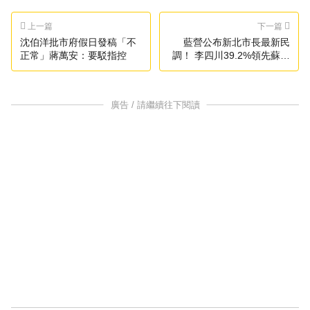
上一篇
下一篇
沈伯洋批市府假日發稿「不
藍營公布新北市長最新民
正常」蔣萬安：要駁指控
調！ 李四川39.2%領先蘇巧
慧6.2個百分點
廣告 / 請繼續往下閱讀