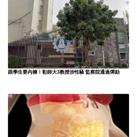
跟學生要內褲！彰師大3教授涉性騷 監察院通過彈劾
PR