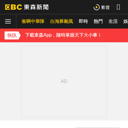
《理財達人秀》X 安聯投信免費講座報名中！搶先卡位 2027
衝啊中華隊
白海豚颱風
即時
熱門
生活
娛
下載東森App，隨時掌握天下大小事！
快訊
《理財達人秀》X 安聯投信免費講座報名中！搶先卡位 2027