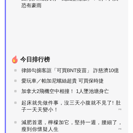
恐有豪雨
今日排行榜
律師勾掮客誆「可買BNT疫苗」 詐慈濟10億
愛玩車／帕加尼螺絲超貴 可買保時捷
加拿大2飛機空中相撞！ 1人墜池塘身亡
起床就先做件事，沒三天小腹就不見了! 肚
子一天天變小！
PR
減肥首選，檸檬加它，堅持一週，腰細了，
瘦到你懷疑人生
PR