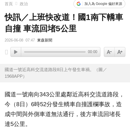
首頁
政治
加入為 Google 偏好來源
快訊／上班快改道！國1南下轎車
自撞 車流回堵5公里
2026-06-08
07:47
東森新聞
00:00
國道一號近高科交流道路段8日上午發生車禍。（圖／
1968APP）
國道
一號南向343公里處鄰近高科交流道路段，
今（8日）6時52分發生轎車
自撞
護欄事故，造
成中間與外側車道無法通行，後方車流
回堵
長
達5公里。