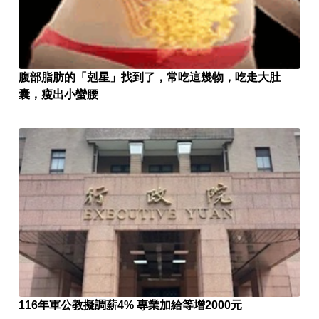
腹部脂肪的「剋星」找到了，常吃這幾物，吃走大肚
囊，瘦出小蠻腰
116年軍公教擬調薪4% 專業加給等增2000元