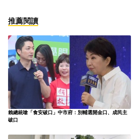
推薦閱讀
賴總統嗆「食安破口」中市府：別輔選開金口、成民主
破口