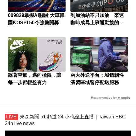
009829掌握AI關鍵 大華韓
到加油站不只加油 來速
國KOSPI 50今強勢開募
咖啡成爲上班通勤族的新
選擇
PR
踩著空氣，邁向極限，讓
兩大外送平台：城鎮韌性
每一步都輕盈有力
演習區域暫停配送服務
Recommended by
東森新聞 51 頻道 24 小時線上直播｜Taiwan EBC
24h live news