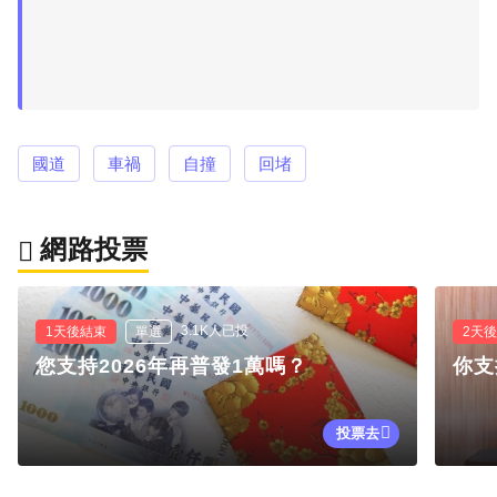
國道
車禍
自撞
回堵
網路投票
3.1K人已投
1天後結束
單選
2天
您支持2026年再普發1萬嗎？
你支
投票去