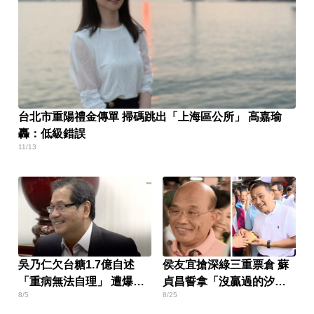
台北市重陽禮金傳單 掃碼跳出「上海區公所」 高嘉瑜
轟：低級錯誤
11/13
吳乃仁欠台糖1.7億自述
侯友宜搶深綠三重票倉 蘇
「重病無法自理」 遭爆
貞昌誓拿「沒贏過的汐
8/5
8/25
「上健身房」
止」