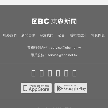
環法女子自行車賽爆「胸罩作
弊」！官方急出手
白海豚逼近放颱風假？蔣萬安說話
了
每天2000CC是錯的？醫師曝「喝水
聯絡我們
新聞自律
關於我們
公告
隱私權政策
常見問題
黃金公式」猛灌恐水中毒
業務行銷合作：
service@ebc.net.tw
用戶服務：
service@ebc.net.tw