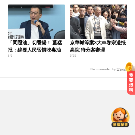
「問題油」切香腸！ 藍猛
京華城等案3大車卷宗送抵
批：綠要人民習慣吃毒油
高院 待分案審理
8/6
5/25
Recommended by
白海豚逼近放颱風假？蔣萬安說話
了
每天2000CC是錯的？醫師曝「喝水
黃金公式」猛灌恐水中毒