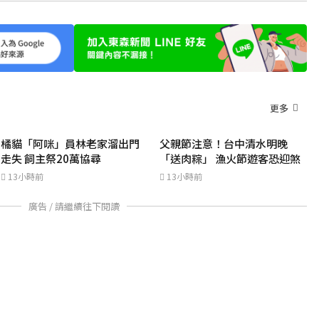
更多
橘貓「阿咪」員林老家溜出門
父親節注意！台中清水明晚
走失 飼主祭20萬協尋
「送肉粽」 漁火節遊客恐迎煞
13小時前
13小時前
廣告 / 請繼續往下閱讀