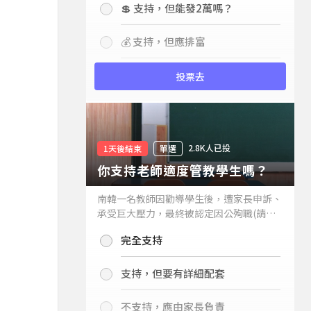
💲 支持，但能發2萬嗎？
💰 支持，但應排富
投票去
2.8K人已投
1天後結束
單選
你支持老師適度管教學生嗎？
南韓一名教師因勸導學生後，遭家長申訴、
承受巨大壓力，最終被認定因公殉職(請見
下列新聞)，引發外界關注教師教權。請問
完全支持
你支持老師適度管教學生嗎？
支持，但要有詳細配套
不支持，應由家長負責