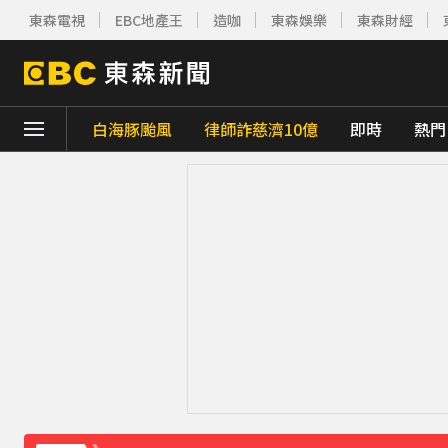
東森電視
EBC地產王
造咖
東森娛樂
東森財經
白海豚颱風
律師詐慈濟10億
即時
熱門
下載東森App，隨時掌握天下大小事！
五角大廈再公開UFO檔案 飛官阿富汗驚見
熊本強震！台灣送帳篷成搶手物資 日網讚：
《理財達人秀》X 安聯投信免費講座報名中！搶
70歲鋼吉他大師湯米德塔莫驟逝 妻淚喊：