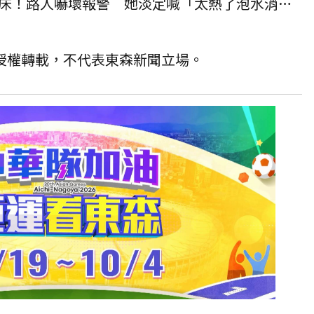
中壢老街溪驚見女子躺河床！路人嚇壞報警 她淡定喊「太熱了泡水消暑」
T 授權轉載，不代表東森新聞立場。