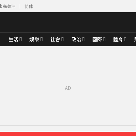
東森美洲
简体
生活
娛樂
社會
政治
國際
體育
「巨大三角形」
3分鐘前
比政府還快
52分鐘前
先卡位 2027
永遠是我一生摯愛