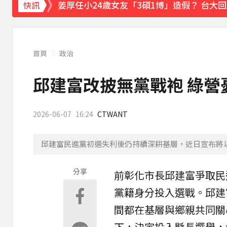
姜厚任小24歲女友「3碩1博」造假？ 台大
快訊
下載東森App，隨時掌握天下大小事！
五角大廈再公開UFO檔案 飛官阿富汗驚見
首頁
政治
邱建富改披無黨戰袍 綠營
2026-06-07
16:24
CTWANT
邱建富民進黨初選失利後仍持續深耕基層，近日宣布將
分享
前
彰化
市長
邱建富
爭取民
黨籍身分投入選戰。邱建
間都在基層與鄉親共同關
下，決定投入縣長選舉，