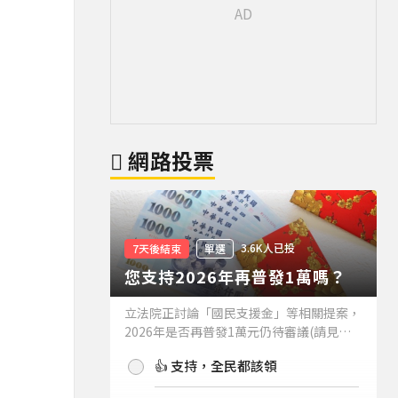
網路投票
3.6K人已投
7天後結束
單選
您支持2026年再普發1萬嗎？
立法院正討論「國民支援金」等相關提案，
2026年是否再普發1萬元仍待審議(請見下
方新聞)。如果2026年再普發1萬元，你支
👍 支持，全民都該領
持嗎？