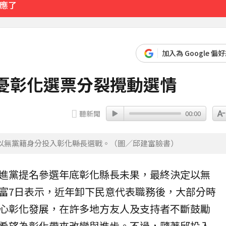
回應了
「巨大三角形」
加入為 Google 偏
3分鐘前
憂彰化選票分裂攪動選情
聽新聞
00:00
以無黨籍身分投入彰化縣長選戰。（圖／邱建富臉書）
進黨提名參選年底彰化縣長未果，最終決定以無
富7日表示，近年卸下民意代表職務後，大部分時
心彰化發展，在許多地方友人及支持者不斷鼓勵
希望為彰化帶來改變與進步。不過，隨著邱投入