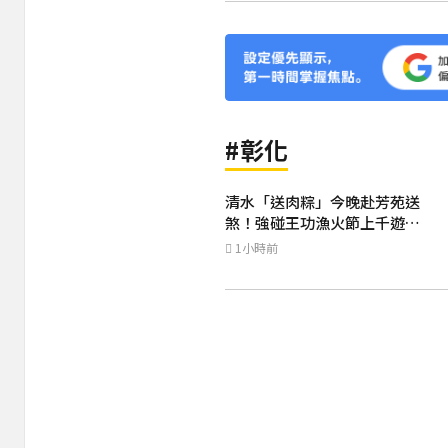
#彰化
清水「送肉粽」今晚赴芳苑送
煞！強碰王功漁火節上千遊客
喪家回應了
1小時前