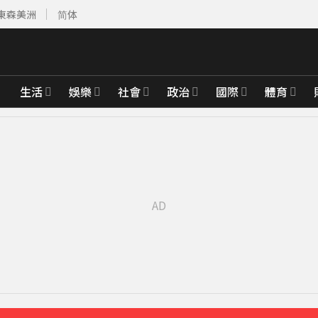
東森美洲
简体
生活
娛樂
社會
政治
國際
體育