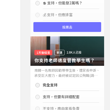
💲 支持，但能發2萬嗎？
💰 支持，但應排富
投票去
2.8K人已投
1天後結束
單選
你支持老師適度管教學生嗎？
南韓一名教師因勸導學生後，遭家長申訴、
承受巨大壓力，最終被認定因公殉職(請見
下列新聞)，引發外界關注教師教權。請問
完全支持
你支持老師適度管教學生嗎？
支持，但要有詳細配套
不支持，應由家長負責