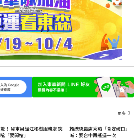
更多
驚！ 貨車男經江和樹服務處 突
賴總統轟盧秀燕「食安破口」
嗆「要開槍」
喊：要台中再搖擺一次