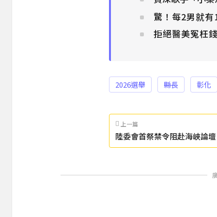
驚！每2男就有
拒絕醫美冤枉錢
2026選舉
縣長
彰化
上一篇
陸委會首祭禁令阻赴海峽論壇
台灣民主倒退