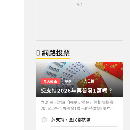
網路投票
3.5K人已投
今天結束
單選
您支持2026年再普發1萬嗎？
立法院正討論「國民支援金」等相關提案，
2026年是否再普發1萬元仍待審議(請見下
方新聞)。如果2026年再普發1萬元，你支
👍 支持，全民都該領
持嗎？