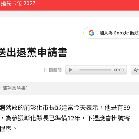
先卡位 2027
先卡位 2027
加入為 Google 偏
送出退黨申請書
聽新聞
00:00
／邱建富臉書）
選落敗的前彰化市長
邱建富
今天表示，他是有39
，為參選彰化縣長已準備12年，下週應會掛號寄
程序。