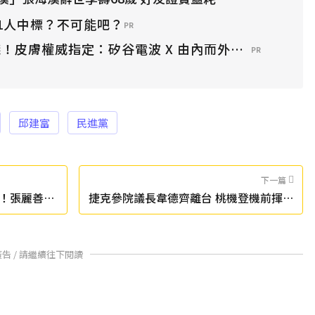
1人中標？不可能吧？
PR
！皮膚權威指定：矽谷電波 X 由內而外養出逆齡好膚
PR
邱建富
民進黨
下一篇
！張麗善：
捷克參院議長韋德齊離台 桃機登機前揮手
道別
廣告 / 請繼續往下閱讀