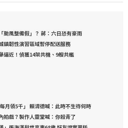
「颱風整備假」？ 蔣：六日恐有豪雨
城鎮韌性演習區域暫停配送服務
舉逼近！偵獲14架共機、9艘共艦
「每月領5千」 賴清德喊：此時不生待何時
內拍戲？製作人靈堂喊：你殺青了
漢」張海漢辭世享壽68歲 好友證實噩耗