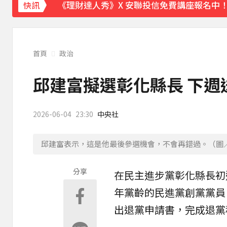
《理財達人秀》X 安聯投信免費講座報名中！搶
快訊
下載東森App，隨時掌握天下大小事！
《理財達人秀》X 安聯投信免費講座報名中！搶
首頁
政治
邱建富擬選彰化縣長 下週
2026-06-04
23:30
中央社
邱建富表示，這是他最後參選機會，不會再錯過。（圖
分享
在民主進步黨
彰化
縣長
初
年黨齡的
民進黨
創黨黨員
出退黨申請書，完成退黨