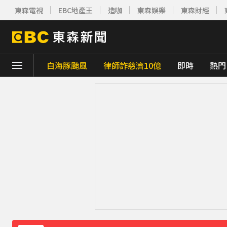
東森電視
EBC地產王
造咖
東森娛樂
東森財經
白海豚颱風
律師詐慈濟10億
即時
熱門
下載東森App，隨時掌握天下大小事！