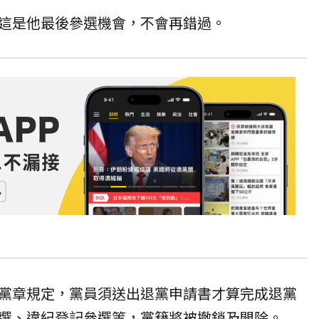
這是他最後參選機會，不會再錯過。
黨章規定，黨員須送出退黨申請書才算完成退黨
選、違紀登記參選等，黨籍將被撤銷及開除。