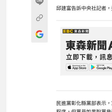
邱建富告訴中央社記者，
民進黨彰化縣黨部表示，
程序，但黨員如果脫黨參