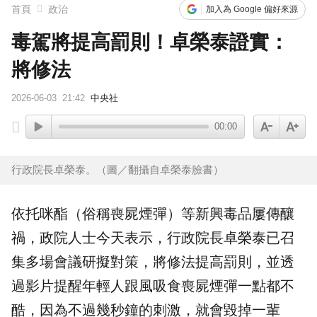
首頁
政治
加入為 Google 偏好來源
毒駕將提高罰則！卓榮泰證實：
將修法
2026-06-03
21:42
中央社
00:00
行政院長卓榮泰。（圖／翻攝自卓榮泰臉書）
依托咪酯（俗稱
喪屍煙彈
）等新興毒品屢傳釀
禍，政院人士今天表示，行政院長
卓榮泰
已召
集多場會議研擬對策，將
修法
提高罰則，並透
過影片提醒年輕人跟風吸食喪屍煙彈一點都不
酷，因為不過幾秒鐘的刺激，就會毀掉一輩