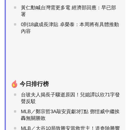
黃仁勳喊台灣需更多電 經濟部回應：早已部
署
0到18歲成長津貼 卓榮泰：本周將有具體推動
內容
今日排行榜
台玻夫人揭長子驟逝原因！兒媳譚以欣71字發
聲反駁
MLB／鄭宗哲3A敲安貢獻3打點 鄧愷威中繼挨
轟無關勝敗
MLB／大谷10局致勝安當救世主！道奇險勝響