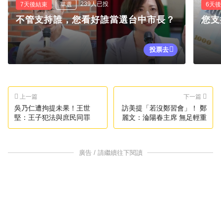
239人已投
7天後結束
單選
6天
不管支持誰，您看好誰當選台中市長？
您支
投票去
上一篇
下一篇
吳乃仁遭拘提未果！王世
訪美提「若沒鄭習會」！ 鄭
堅：王子犯法與庶民同罪
麗文：淪陽春主席 無足輕重
廣告 / 請繼續往下閱讀