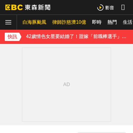
吳東諺結婚10年超寵妻！「主動帶娃」羨煞人妻女星 她認了：心很酸
白海豚颱風
下載東森App，隨時掌握天下大小事！
律師詐慈濟10億
即時
熱門
生活
42歲情色女星要結婚了！甜嫁「前職棒選手」浪漫告白：迅速奪走我的心
快訊