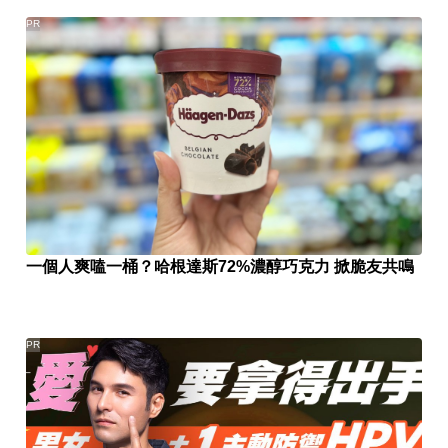
PR
一個人爽嗑一桶？哈根達斯72%濃醇巧克力 掀脆友共鳴
PR