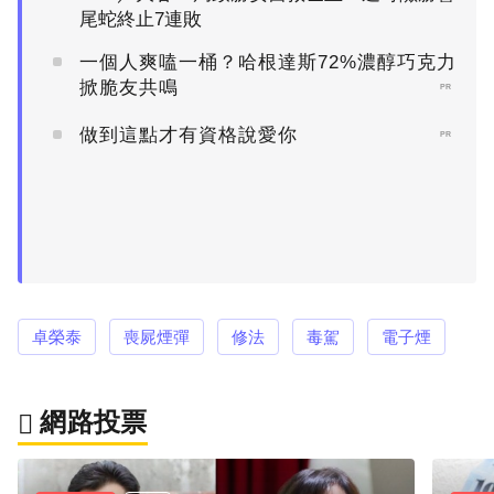
尾蛇終止7連敗
一個人爽嗑一桶？哈根達斯72%濃醇巧克力
掀脆友共鳴
PR
做到這點才有資格說愛你
PR
卓榮泰
喪屍煙彈
修法
毒駕
電子煙
網路投票