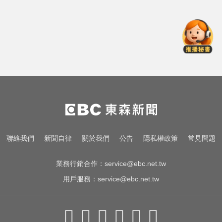
契機上看48000點
快訊／颱風假最新！全台9地達標
「停班停課」 風雨預測一次看
莫名發燒好不了？醫揭精準診斷關
鍵
台指期夜盤狂飆736點 專家揭反彈
契機上看48000點
快訊／颱風假最新！全台9地達標
聯絡我們
新聞自律
關於我們
公告
隱私權政策
常見問題
「停班停課」 風雨預測一次看
業務行銷合作：
service@ebc.net.tw
用戶服務：
service@ebc.net.tw