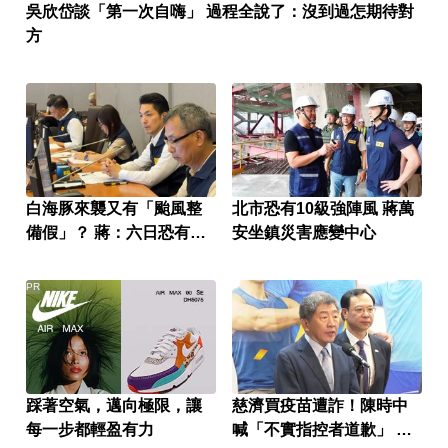
吳欣岱談「第一次自嗨」 過程全說了：沒到過怎期待對
方
白海豚來襲又有「颱風整
北市恐有10級強陣風 蔣萬
備假」？ 蔣：六日恐有豪
安坐鎮災害應變中心
雨
PR
踩著空氣，邁向極限，讓
慈濟買疫苗遭詐！陳時中
每一步都輕盈有力
喊「不實指控者道歉」 蔣