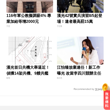
116年軍公教擬調薪4% 專
漢光42號實兵演習8/5起登
業加給等增2000元
場！違者最高罰15萬
7/2
7/28
漢光首日共機大舉逼近！
江怡臻放棄連任！新工作
偵獲14架共機、9艘共艦
曝光 改當李四川競辦主任
8/6
6/15
Recommended by
台指期夜盤狂飆736點 專家揭反彈