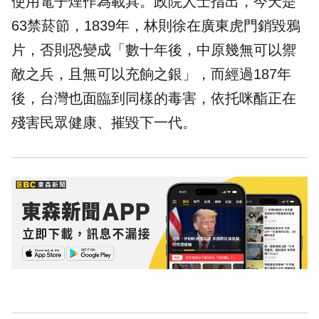
使用
電子煙
作為載具。政院人士指出，今天是
63禁菸節，1839年，林則徐在廣東虎門銷毀鴉
片，否則恐變成「數十年後，中原幾無可以禦
敵之兵，且無可以充餉之銀」，而經過187年
後，台灣也面臨到同樣的毒害，依托咪酯正在
殘害民眾健康、摧毀下一代。