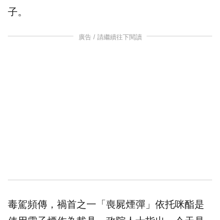
子。
廣告 / 請繼續往下閱讀
毒駕
頻傳，禍首之一「喪屍煙彈」依托咪酯是