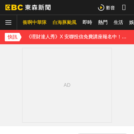
白海豚外圍雲系發威！7縣市大雨特報 警戒範圍一次看
衝啊中華隊
白海豚颱風
即時
熱門
生活
白海豚進逼會放颱風假？全台各縣市暴風侵襲率曝
娛
《理財達人秀》X 安聯投信免費講座報名中！搶先卡位 2027
快訊
下載東森App，隨時掌握天下大小事！
別驚慌！今14:30分發「演習預告」訊息 下週正式登場