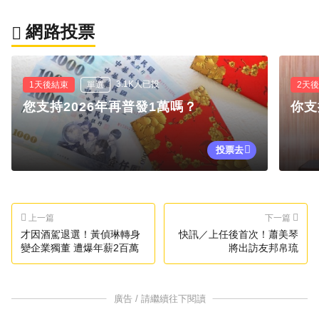
網路投票
3.1K人已投
1天後結束
單選
2天
您支持2026年再普發1萬嗎？
你支
投票去
上一篇
下一篇
才因酒駕退選！黃偵琳轉身
快訊／上任後首次！蕭美琴
變企業獨董 遭爆年薪2百萬
將出訪友邦帛琉
廣告 / 請繼續往下閱讀