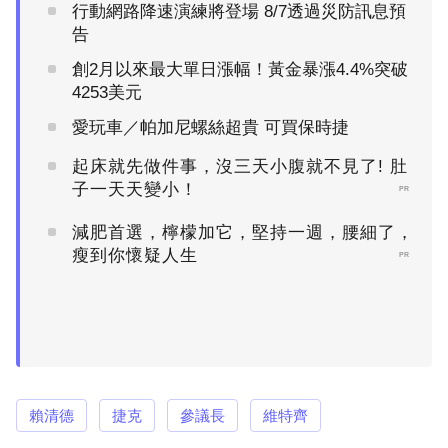
行動網路降速演練將登場 8/7透過災防訊息預
告
創2月以來最大單日漲幅！黃金暴漲4.4%突破
4253美元
愛玩車／帕加尼螺絲超貴 可買保時捷
起床就先做件事，沒三天小腹就不見了! 肚
子一天天變小！
PR
減肥首選，檸檬加它，堅持一週，腰細了，
瘦到你懷疑人生
PR
賴清德
捷克
參議長
維特齊