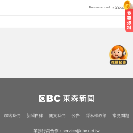
Recommended by
淑麗氣象／白海豚路徑變了！最快
明海警 未來一週降雨熱區曝
才宣佈停播一週！網紅「肥大叔」
突離世 團隊發聲證實
MLB／李灝宇代打遭三振！老虎敗
給水手終止4連勝
淑麗氣象／白海豚路徑變了！最快
明海警 未來一週降雨熱區曝
才宣佈停播一週！網紅「肥大叔」
聯絡我們
新聞自律
關於我們
公告
隱私權政策
常見問題
突離世 團隊發聲證實
業務行銷合作：
service@ebc.net.tw