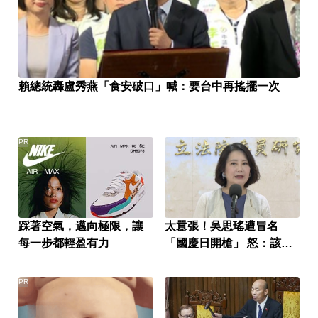
賴總統轟盧秀燕「食安破口」喊：要台中再搖擺一次
PR
踩著空氣，邁向極限，讓
太囂張！吳思瑤遭冒名
每一步都輕盈有力
「國慶日開槍」 怒：該告
就告
PR