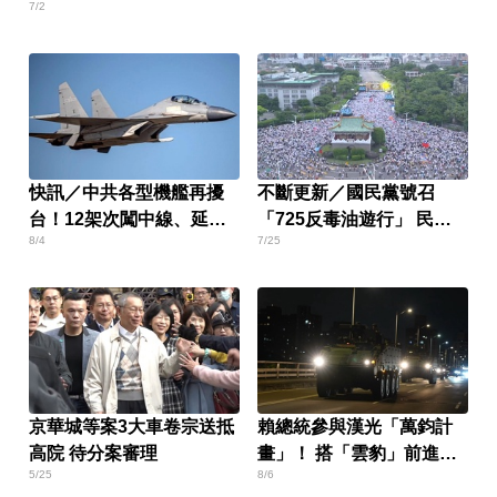
7/2
快訊／中共各型機艦再擾
不斷更新／國民黨號召
台！12架次闖中線、延伸
「725反毒油遊行」 民眾
8/4
7/25
線
凱道齊喊護食安
京華城等案3大車卷宗送抵
賴總統參與漢光「萬鈞計
高院 待分案審理
畫」！ 搭「雲豹」前進衡
5/25
8/6
指所