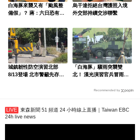
白海豚來襲又有「颱風整
烏干達拒絕台灣護照入境
備假」？ 蔣：六日恐有豪
外交部持續交涉聯繫
雨
城鎮韌性防空演習北部
「白海豚」驟雨突襲雙
8/13登場 北市警籲先存避
北！ 漢光演習官兵冒雨操
難點
演
Recommended by
東森新聞 51 頻道 24 小時線上直播｜Taiwan EBC
24h live news