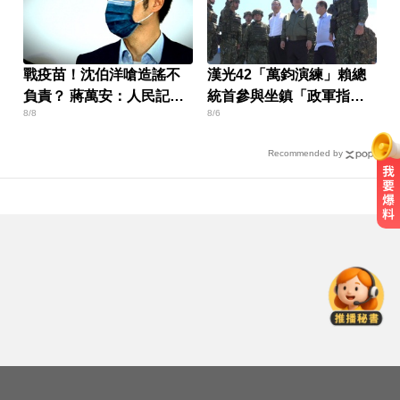
戰疫苗！沈伯洋嗆造謠不
漢光42「萬鈞演練」賴總
負責？ 蔣萬安：人民記憶
統首參與坐鎮「政軍指揮
8/8
8/6
「洗不掉」
中心」
Recommended by
里約直升機墜毀 哥倫比亞一家3名
女性罹難
快訊／國2油罐車撞休旅「打橫匝
道」 路段塞爆了！
莫名發燒好不了？醫揭精準診斷關
鍵