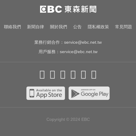
里約直升機墜毀 哥倫比亞一家3名
女性罹難
快訊／國2油罐車撞休旅「打橫匝
聯絡我們
新聞自律
關於我們
公告
隱私權政策
常見問題
道」 路段塞爆了！
業務行銷合作：
service@ebc.net.tw
用戶服務：
service@ebc.net.tw
Copyright © 2024
EBC