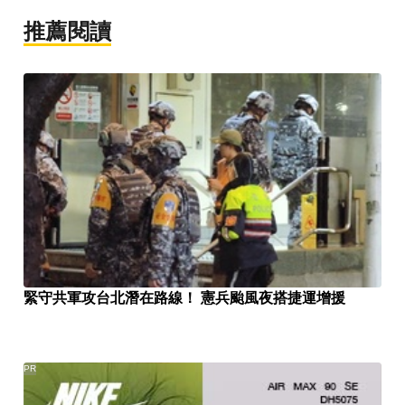
推薦閱讀
緊守共軍攻台北潛在路線！ 憲兵颱風夜搭捷運增援
PR