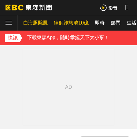
下載東森App，隨時掌握天下大小事！
白海豚颱風
律師詐慈濟10億
即時
熱門
生活
温嵐挺過敗血性休克首露面！「住ICU搶救11天」曝最新近況：讓大家擔心了
下載東森App，隨時掌握天下大小事！
快訊
温嵐挺過敗血性休克首露面！「住ICU搶救11天」曝最新近況：讓大家擔心了