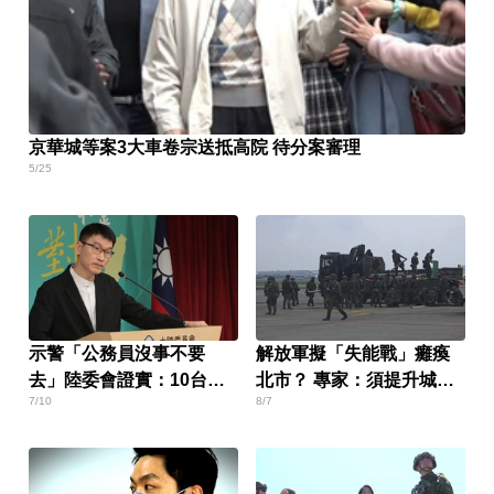
京華城等案3大車卷宗送抵高院 待分案審理
5/25
示警「公務員沒事不要
解放軍擬「失能戰」癱瘓
去」陸委會證實：10台人
北市？ 專家：須提升城鎮
7/10
8/7
赴陸失聯
韌性