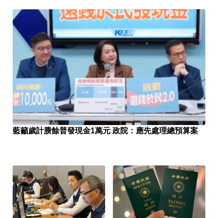
藍籲歲計賸餘普發現金1萬元 政院：應先處理總預算案