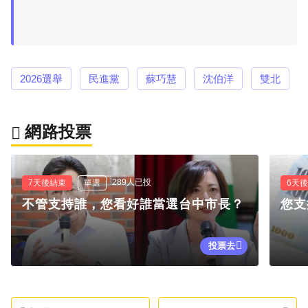
2026選舉
民進黨
蘇巧慧
沈伯洋
雙北
網路投票
289人已投
7天後結束
單選
6天
不管支持誰，您看好誰當選台中市長？
您支
投票去