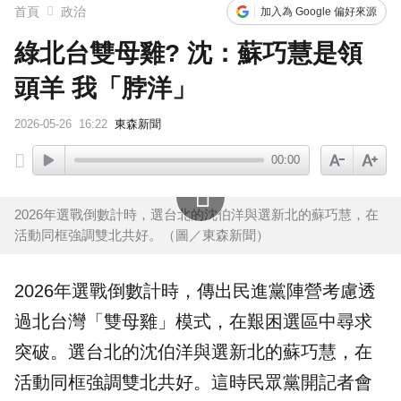
首頁
政治
加入為 Google 偏好來源
綠北台雙母雞? 沈：蘇巧慧是領
頭羊 我「脖洋」
2026-05-26
16:22
東森新聞
00:00
2026年選戰倒數計時，選台北的沈伯洋與選新北的蘇巧慧，在
活動同框強調雙北共好。（圖／東森新聞）
2026年選戰倒數計時，傳出
民進黨
陣營考慮透
過北台灣「雙母雞」模式，在艱困選區中尋求
突破。選台北的
沈伯洋
與選新北的
蘇巧慧
，在
活動同框強調
雙北
共好。這時民眾黨開記者會