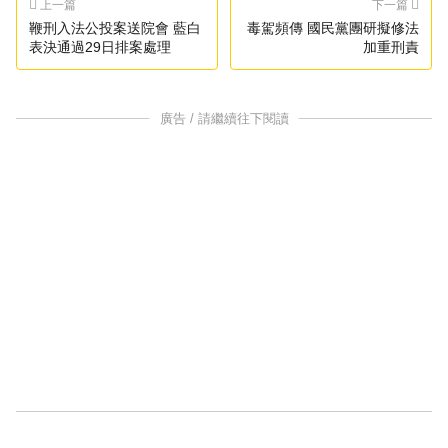
上一篇
下一篇
鞭刑入法公投案送院會 藍白
毒駕頻傳 國民黨團研擬修法
表決通過29日排案處理
加重刑責
廣告 / 請繼續往下閱讀