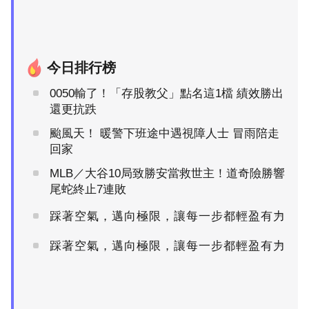
今日排行榜
0050輸了！「存股教父」點名這1檔 績效勝出
還更抗跌
颱風天！ 暖警下班途中遇視障人士 冒雨陪走
回家
MLB／大谷10局致勝安當救世主！道奇險勝響
尾蛇終止7連敗
踩著空氣，邁向極限，讓每一步都輕盈有力
PR
踩著空氣，邁向極限，讓每一步都輕盈有力
PR