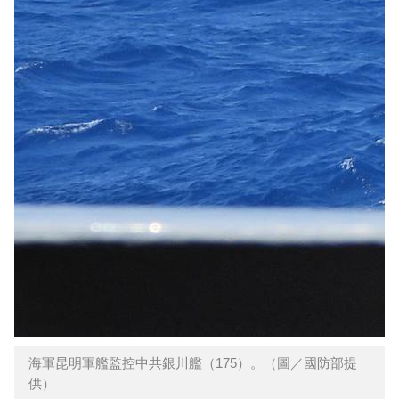
海軍昆明軍艦監控中共銀川艦（175）。（圖／國防部提
供）