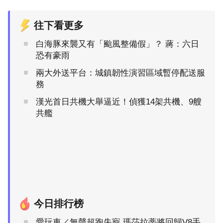
往下看更多
白海豚來襲又有「颱風整備假」？ 蔣：六日
恐有豪雨
兩大外送平台：城鎮韌性演習區域暫停配送服
務
漢光首日共機大舉逼近！偵獲14架共機、9艘
共艦
今日排行榜
愛玩車／無聲超跑失寵 瑪莎拉蒂將回歸V8手