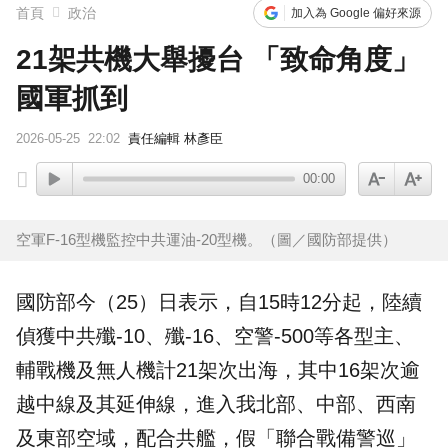
首頁
政治
加入為 Google 偏好來源
21架共機大舉擾台 「致命角度」
國軍抓到
2026-05-25
22:02
責任編輯 林彥臣
00:00
空軍F-16型機監控中共運油-20型機。（圖／國防部提供）
國防部
今（25）日表示，自15時12分起，陸續
偵獲中共
殲-10
、
殲-16
、
空警-500
等各型主、
輔戰機及無人機計21架次出海，其中16架次逾
越中線及其延伸線，進入我北部、中部、西南
及東部空域，配合共艦，假「聯合戰備警巡」