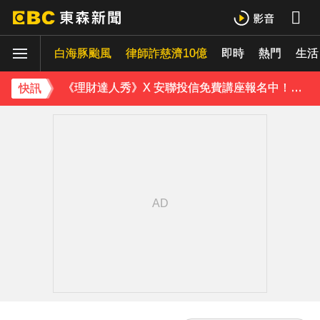
《理財達人秀》X 安聯投信免費講座報名中！搶先卡位 2027
白海豚颱風
下載東森App，隨時掌握天下大小事！
律師詐慈濟10億
即時
熱門
生活
《理財達人秀》X 安聯投信免費講座報名中！搶先卡位 2027
快訊