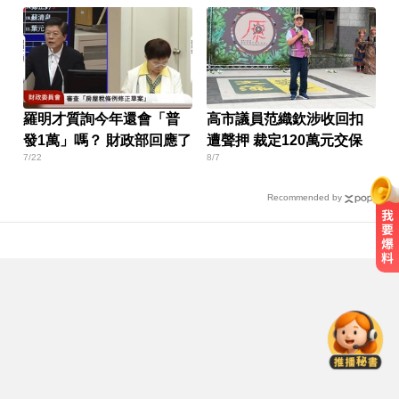
羅明才質詢今年還會「普
高市議員范織欽涉收回扣
發1萬」嗎？ 財政部回應了
遭聲押 裁定120萬元交保
7/22
8/7
Recommended by
中職／陳傑憲轟2分砲貢獻3打點！
統一獅8:2味全龍
台中恐怖車禍！婦人遭大貨車猛撞
下半身重創身亡
白海豚颱風移動變慢！專家：影響