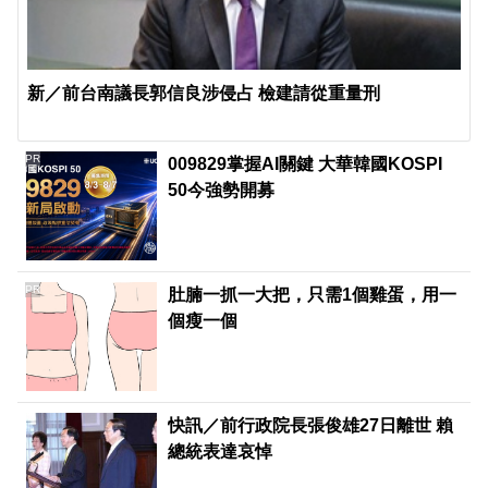
新／前台南議長郭信良涉侵占 檢建請從重量刑
PR
009829掌握AI關鍵 大華韓國KOSPI
50今強勢開募
PR
肚腩一抓一大把，只需1個雞蛋，用一
個瘦一個
快訊／前行政院長張俊雄27日離世 賴
總統表達哀悼