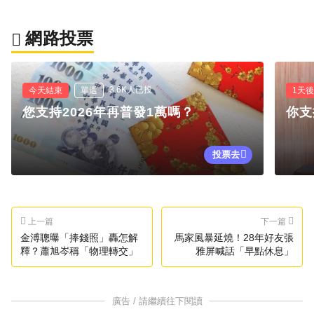
網路投票
3.6K人已投
今天結束
單選
1天
您支持2026年再普發1萬嗎？
你支
投票去
上一篇
下一篇
金溥聰曝「捧錢照」轟怎解
馬家風暴延燒！28年好友張
釋？蕭旭岑稱「物理轉交」
雅屏喊話「早點休息」
廣告 / 請繼續往下閱讀