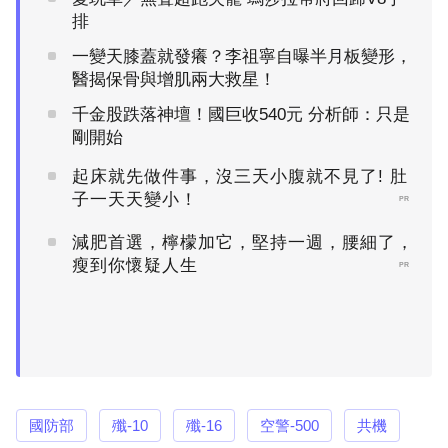
排
一變天膝蓋就發癢？李祖寧自曝半月板變形，
醫揭保骨與增肌兩大救星！
千金股跌落神壇！國巨收540元 分析師：只是
剛開始
起床就先做件事，沒三天小腹就不見了! 肚
子一天天變小！
PR
減肥首選，檸檬加它，堅持一週，腰細了，
瘦到你懷疑人生
PR
國防部
殲-10
殲-16
空警-500
共機