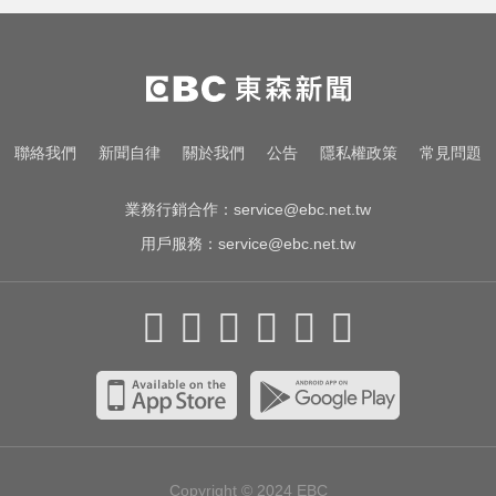
時間拉長 北台恐迎狂風暴雨
中職／陳傑憲轟2分砲貢獻3打點！
統一獅8:2味全龍
台中恐怖車禍！婦人遭大貨車猛撞
聯絡我們
新聞自律
關於我們
公告
隱私權政策
常見問題
下半身重創身亡
業務行銷合作：
service@ebc.net.tw
用戶服務：
service@ebc.net.tw
Copyright © 2024
EBC