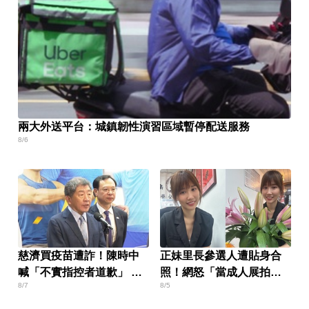
兩大外送平台：城鎮韌性演習區域暫停配送服務
8/6
慈濟買疫苗遭詐！陳時中
正妹里長參選人遭貼身合
喊「不實指控者道歉」 蔣
照！網怒「當成人展拍」
8/7
8/5
萬安回應了
本人回應了