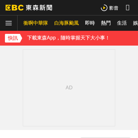
白海豚進逼會放颱風假？全台各縣市暴風侵襲率曝
衝啊中華隊
白海豚颱風
即時
熱門
生活
《理財達人秀》X 安聯投信免費講座報名中！搶先卡位 2027
娛
下載東森App，隨時掌握天下大小事！
快訊
別驚慌！今14:30分發「演習預告」訊息 下週正式登場