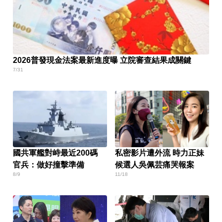
2026普發現金法案最新進度曝 立院審查結果成關鍵
7/31
國共軍艦對峙最近200碼
私密影片遭外流 時力正妹
官兵：做好撞擊準備
候選人吳佩芸痛哭報案
8/9
11/18