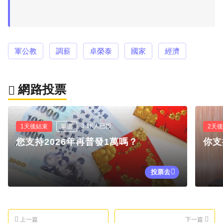
軍公教
調薪
卓榮泰
國家
經濟
網路投票
3.1K人已投
1天後結束
單選
2天
您支持2026年再普發1萬嗎？
你支
投票去
上一篇
下一篇