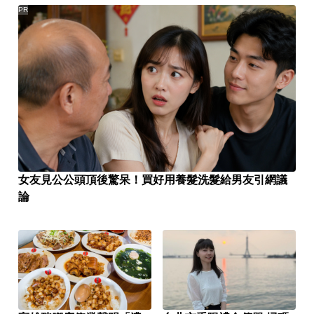
PR
女友見公公頭頂後驚呆！買好用養髮洗髮給男友引網議
論