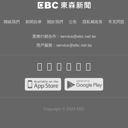
醫起看／瘦瘦針不只幫助減重！台
大研究：罹癌風險下降4成
才宣佈停播一週！網紅「肥大叔」
聯絡我們
新聞自律
關於我們
公告
隱私權政策
常見問題
突離世 團隊發聲證實
業務行銷合作：
service@ebc.net.tw
用戶服務：
service@ebc.net.tw
Copyright © 2024
EBC