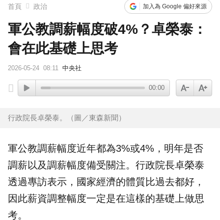
首頁
政治
加入為 Google 偏好來源
軍公教調薪幅度破4%？卓榮泰：
會在此基礎上思考
2026-05-24
08:11
中央社
00:00
行政院長卓榮泰。（圖／東森新聞）
軍公教
調薪
幅度近年都為3%或4%，明年是否
調薪以及調薪幅度備受關注。行政院長
卓榮泰
透過專訪表示，
國家
經濟
的體質比過去都好，
因此薪資調整幅度一定是在這樣的基礎上做思
考。