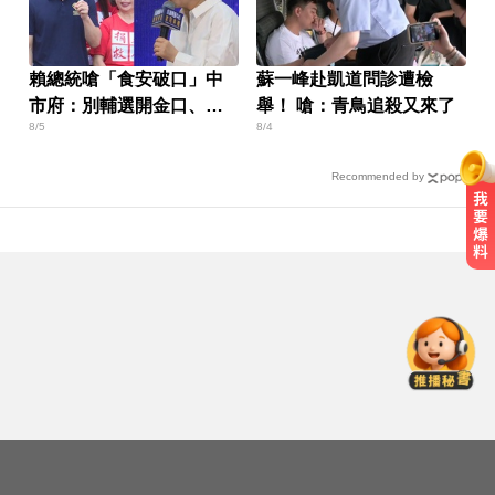
賴總統嗆「食安破口」中
蘇一峰赴凱道問診遭檢
市府：別輔選開金口、成
舉！ 嗆：青鳥追殺又來了
8/5
8/4
民主破口
Recommended by
醫起看／瘦瘦針不只幫助減重！台
大研究：罹癌風險下降4成
才宣佈停播一週！網紅「肥大叔」
突離世 團隊發聲證實
Google人工智慧部門高層人事大地
震 股價重挫4%