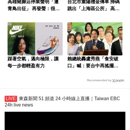
高雄豬腳店停業聲明「遭
台北市重陽禮金傳單 掃碼
青鳥出征」 再發聲：很多
跳出「上海區公所」 高嘉
人非常嗜血
瑜轟：低級錯誤
PR
踩著空氣，邁向極限，讓
賴總統轟盧秀燕「食安破
每一步都輕盈有力
口」喊：要台中再搖擺一
次
Recommended by
東森新聞 51 頻道 24 小時線上直播｜Taiwan EBC
24h live news