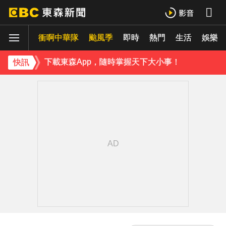
《理財達人秀》X 安聯投信免費講座報名中！搶先卡位 2027
衝啊中華隊
下載東森App，隨時掌握天下大小事！
颱風季
即時
熱門
生活
娛樂
路透：伊朗警告波灣國家 美再動武恐危及區域能源設施
快訊