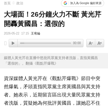
首頁
政治
加入為 Google 偏好來源
大場面！26分鐘火力不斷 黃光芹
開轟黃國昌：選假的
2026-05-22
17:15
王宥綸
00:00
媒體人黃光芹在直播中怒批民眾黨支持者洗版，直指黃國昌
「選假的」。翻攝《觀點芹爆戰》
資深媒體人
黃光芹
在《觀點芹爆戰》節目中突
然爆氣，矛頭直指
民眾黨
主席
黃國昌
與其支持
者。她表示，近期留言區出現大量民眾黨支持
者洗版，質疑她為何批評黃國昌，讓她忍不住