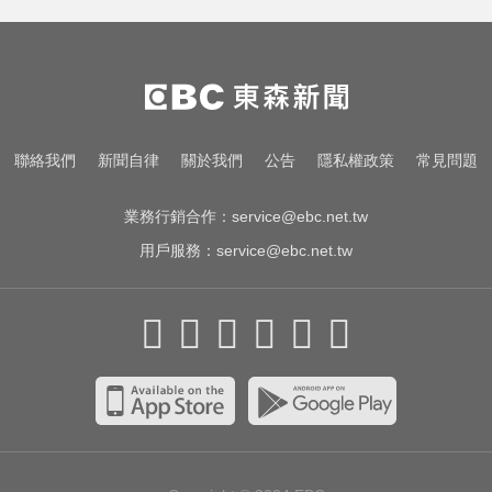
台股回檔ETF全賺「該跑嗎？」網
揭最大陷阱 勸調節1類股
環法女子自行車賽爆「胸罩作
弊」！官方急出手
南韓熱浪19死！ 總統李在明宣布：
聯絡我們
新聞自律
關於我們
公告
隱私權政策
常見問題
列國家災難
業務行銷合作：
service@ebc.net.tw
用戶服務：
service@ebc.net.tw