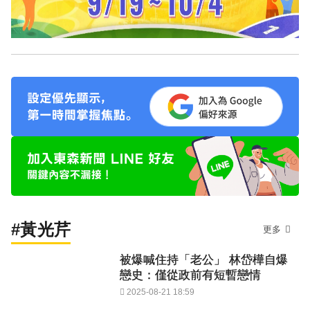
#黃光芹
更多
被爆喊住持「老公」 林岱樺自爆
戀史：僅從政前有短暫戀情
2025-08-21 18:59