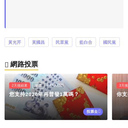
黃光芹
黃國昌
民眾黨
藍白合
國民黨
網路投票
2.4K人已投
2天後結束
單選
3天
您支持2026年再普發1萬嗎？
你支
投票去