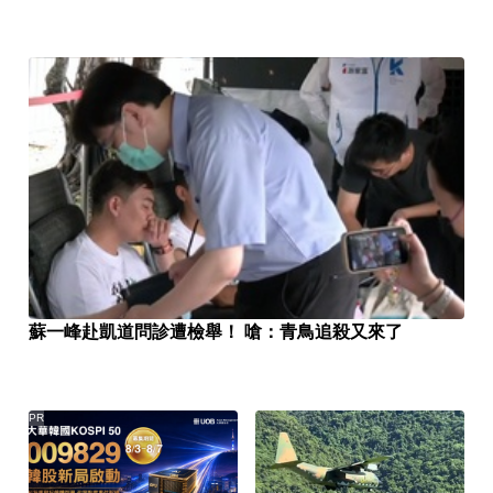
蘇一峰赴凱道問診遭檢舉！ 嗆：青鳥追殺又來了
PR