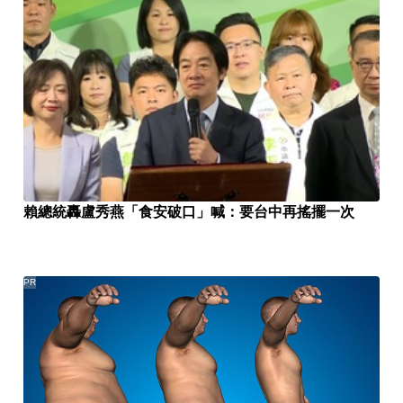
賴總統轟盧秀燕「食安破口」喊：要台中再搖擺一次
PR