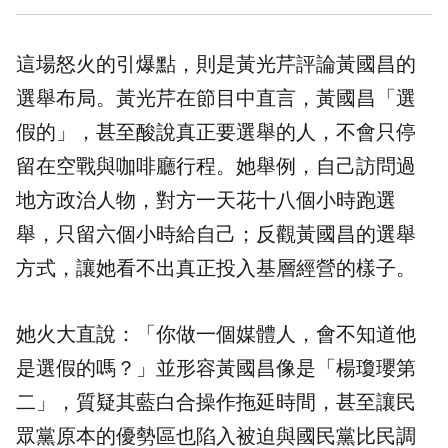
這場怒火的引爆點，則是黃光芹評論黃國昌的
選舉布局。黃光芹在節目中直言，黃國昌「選
假的」，甚至酸說真正要選舉的人，不會只停
留在空戰與咖啡廳行程。她舉例，自己訪問過
地方政治人物，對方一天花十八個小時跑選
舉，只留六個小時給自己；反觀黃國昌的選舉
方式，讓她看不出真正投入基層經營的樣子。
她火大直說：「你做一個媒體人，會不知道他
是選假的嗎？」並形容黃國昌像是「楊瓊瓔第
二」，質疑其
藍白合
操作拖延時間，甚至讓民
眾黨原本的優勢區也陷入被迫與
國民黨
比民調