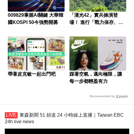
009829掌握AI關鍵 大華韓
「漢光42」實兵操演登
國KOSPI 50今強勢開募
場！ 進行「戰力保存、徵
用民車」
PR
PR
帶著皮克敏一起出門吧
踩著空氣，邁向極限，讓
每一步都輕盈有力
Recommended by
東森新聞 51 頻道 24 小時線上直播｜Taiwan EBC
24h live news