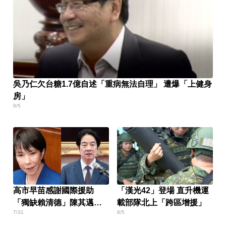
吳乃仁欠台糖1.7億自述「重病無法自理」 遭爆「上健身
房」
8/5
高市早苗感謝國際援助
「漢光42」登場 直升機運
「獨缺賴清德」陳其邁：
載部隊北上「跨區增援」
7/31
8/5
不必計較