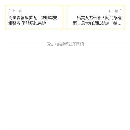
上一篇
下一篇
周美青護馬英九！聲明曝安
馬英九基金會大亂鬥浮檯
排醫療 委請馬以南說
面！馬大姐遞狀聲請「輔助
宣告」北院證實收案
廣告 / 請繼續往下閱讀