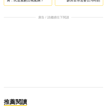
蔣：民進黨刪台獨黨綱？
缺席全球需要台灣時刻
廣告 / 請繼續往下閱讀
推薦閱讀