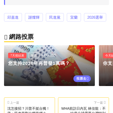
邱嘉進
謝燦輝
民進黨
宜蘭
2026選舉
網路投票
3.9K人已投
7天後結束
單選
今天
您支持2026年再普發1萬嗎？
你支
投票去
上一篇
下一篇
沈怎接招？川普不挺台獨！
WHA前訪日內瓦 林佳龍：不