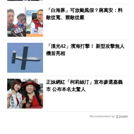
「白海豚」可放颱風假？蔣萬安：料
敵從寬、禦敵從嚴
「漢光42」濱海打擊！ 新型攻擊無人
機首亮相
正妹網紅「柯莉絲汀」宣布參選嘉義
市 公布本名太驚人
Recommended by