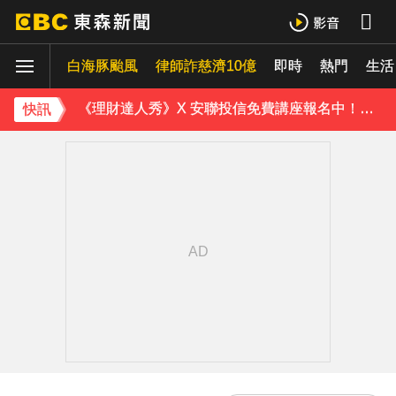
快訊／白海豚逼近！連江縣宣布明天停班停課
白海豚颱風
律師詐慈濟10億
即時
熱門
獨家／尖石山區間歇性大雨 店家提前打烊「砌牆防颱」
生活
《理財達人秀》X 安聯投信免費講座報名中！搶先卡位 2027
快訊
下載東森App，隨時掌握天下大小事！
白海豚逼近！9縣市風雨達停班課標準「1縣市宣布了」