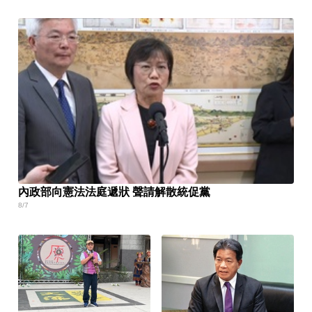
內政部向憲法法庭遞狀 聲請解散統促黨
8/7