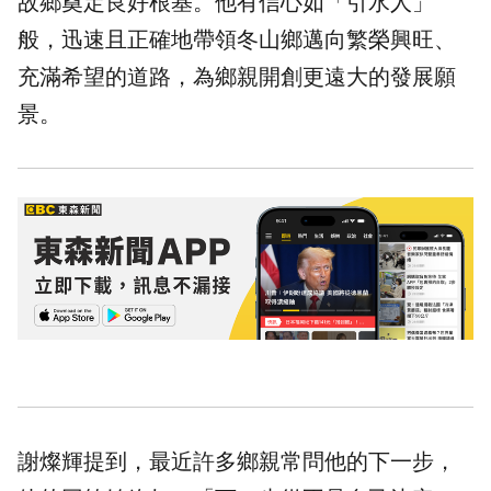
故鄉奠定良好根基。他有信心如「引水人」
般，迅速且正確地帶領冬山鄉邁向繁榮興旺、
充滿希望的道路，為鄉親開創更遠大的發展願
景。
謝燦輝提到，最近許多鄉親常問他的下一步，