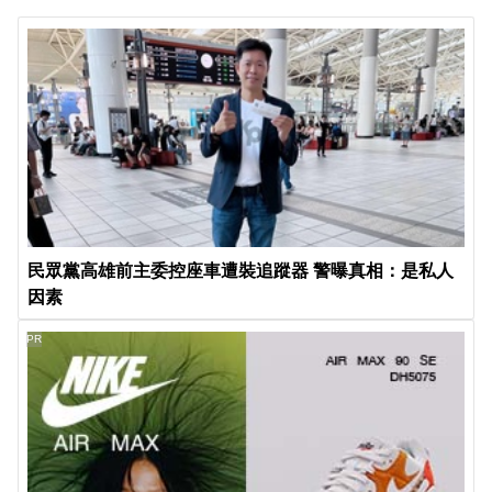
民眾黨高雄前主委控座車遭裝追蹤器 警曝真相：是私人
因素
PR