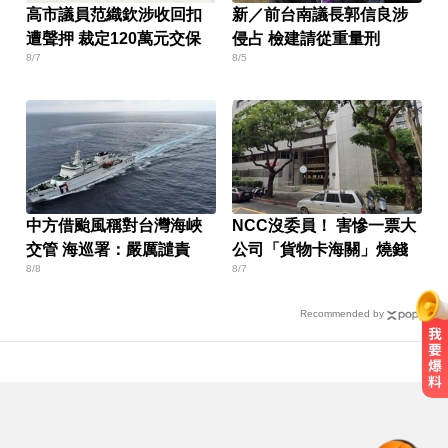
高市議員范織欽涉收回扣
新／前台南議長郭信良涉
遭聲押 裁定120萬元交保
侵占 檢建請從重量刑
8/7
8/5
中方借颱風稱對台灣海峽
NCC沒委員！ 害慘一票大
交管 海巡署：嚴厲譴責
公司「貨物卡海關」燒錢
8/8
8/7
Recommended by
滴管餵毒性侵致死！台中宮廟總幹
事摧殘傳播妹 下場出爐