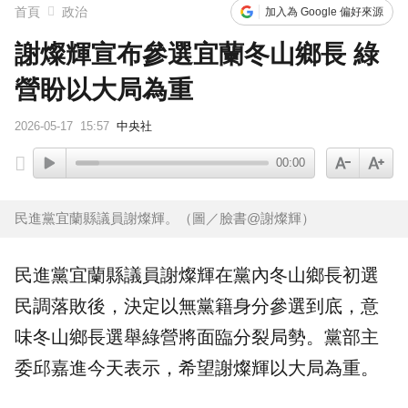
首頁
政治
加入為 Google 偏好來源
謝燦輝宣布參選宜蘭冬山鄉長 綠
營盼以大局為重
2026-05-17
15:57
中央社
00:00
民進黨宜蘭縣議員謝燦輝。（圖／臉書@謝燦輝）
民進黨
宜蘭
縣議員
謝燦輝
在黨內冬山鄉長初選
民調落敗後，決定以無黨籍身分參選到底，意
味冬山鄉長選舉綠營將面臨分裂局勢。黨部主
委
邱嘉進
今天表示，希望謝燦輝以大局為重。