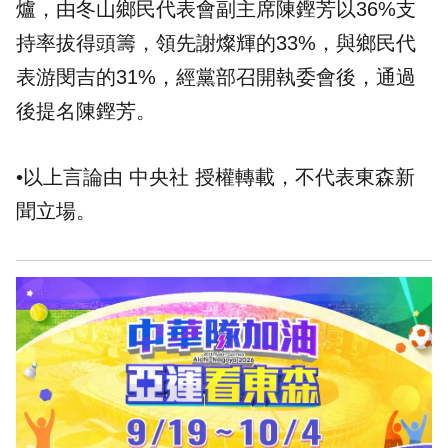
爐，由冬山鄉民代表會副主席陳鏗芳以36%支
持率拔得頭籌，領先謝燦輝的33%，與鄉民代
表游閔吉的31%，經黨部召開執委會後，通過
後提名陳鏗芳。
•以上言論由 中央社 授權轉載，不代表東森新
聞立場。