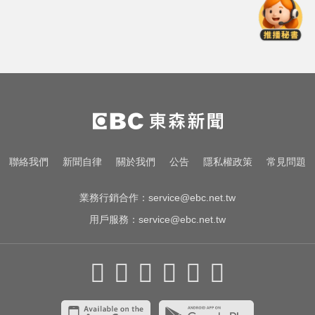
白海豚撲日災情不斷！4.5萬民眾避
難、2萬戶停電
愛玩車／北極星新車 275匹馬力媲
美性能房車
滴管餵毒性侵致死！台中宮廟總幹
事摧殘傳播妹 下場出爐
白海豚撲日災情不斷！4.5萬民眾避
聯絡我們
新聞自律
關於我們
公告
隱私權政策
常見問題
難、2萬戶停電
業務行銷合作：
service@ebc.net.tw
用戶服務：
service@ebc.net.tw