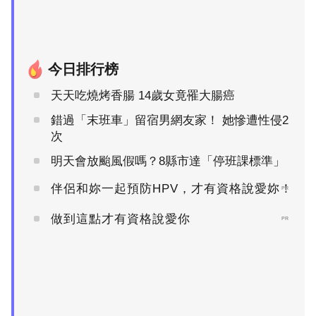
今日排行榜
天天吃燒烤香腸 14歲女竟罹大腸癌
錯過「末班車」留宿男網友家！ 她慘遭性侵2
次
明天會放颱風假嗎？8縣市達「停班課標準」
伴侶和妳一起預防HPV，才有資格說愛妳！
PR
做到這點才有資格說愛你
PR