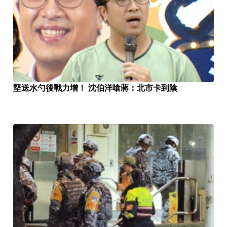
堅送水勺後戰力增！ 沈伯洋嗆蔣：北市卡到陰