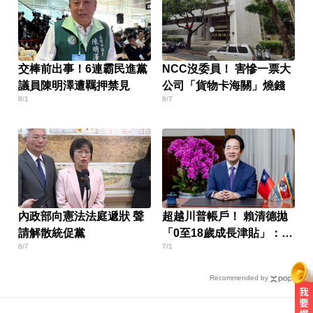
交棒前出事！6連霸民進黨
NCC沒委員！ 害慘一票大
議員陳明澤遭羈押禁見
公司「貨物卡海關」燒錢
8/1
8/7
內政部向憲法法庭遞狀 聲
超越川普帳戶！ 賴清德拋
請解散統促黨
「0至18歲成長津貼」：讓
8/7
7/1
台灣偉大
Recommended by