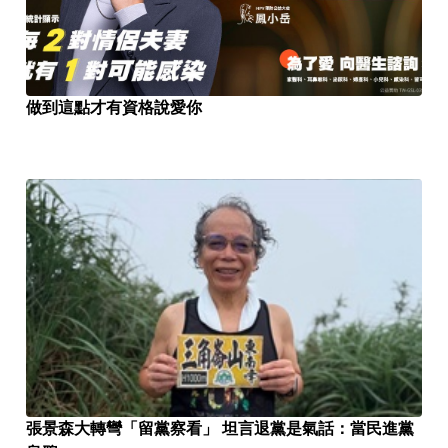
做到這點才有資格說愛你
張景森大轉彎「留黨察看」 坦言退黨是氣話：當民進黨