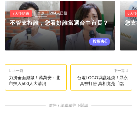
284人已投
7天後結束
單選
6天
不管支持誰，您看好誰當選台中市長？
您支
投票去
上一篇
下一篇
力拚全面滅鼠！蔣萬安：北
台電LOGO爭議延燒！聶永
市投入500人大清消
真被打臉 真相竟是「臨摹
的」
廣告 / 請繼續往下閱讀