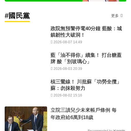
#國民黨
更多
政院無預警停電40分鐘 藍酸：城
鎮韌性大破洞！
2026-08-07 14:49
藍「油不得你」續集！ 打台糖蓋
牌 酸「別玻璃心」
2026-08-03 20:39
槓三鶯線！ 川批蘇「功勞全攬」
蘇：勿抹殺努力
2026-08-02 15:16
立院三讀兒少未來帳戶條例 每
年政府給6萬到18歲
Recommended by