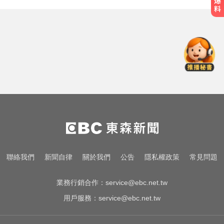
快訊／颱風假最新！全台9地達標
「停班停課」 風雨預測一次看
拍板了！賴總統：0-18歲每月5千明
年起發放
莫名發燒好不了？醫揭精準診斷關
鍵
快訊／颱風假最新！全台9地達標
「停班停課」 風雨預測一次看
拍板了！賴總統：0-18歲每月5千明
聯絡我們
新聞自律
關於我們
公告
隱私權政策
常見問題
年起發放
業務行銷合作：
service@ebc.net.tw
用戶服務：
service@ebc.net.tw