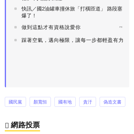
快訊／國2油罐車撞休旅「打橫匝道」 路段塞
爆了！
做到這點才有資格說愛你
PR
踩著空氣，邁向極限，讓每一步都輕盈有力
PR
國民黨
顏寬恒
國有地
貪汙
偽造文書
網路投票