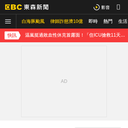
才連莊金鐘紅毯主持！夏和熙突曝「像被卡車撞」備賽狂操滿手繭
白海豚颱風
下載東森App，隨時掌握天下大小事！
律師詐慈濟10億
即時
熱門
生活
温嵐挺過敗血性休克首露面！「住ICU搶救11天」曝最新近況：讓大家擔心了
快訊