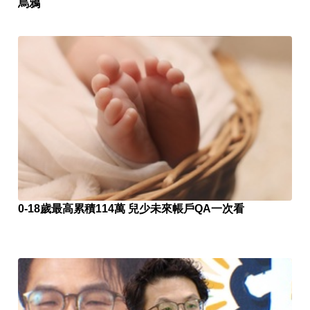
烏鴉
0-18歲最高累積114萬 兒少未來帳戶QA一次看