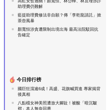
高虹安暫過關！顏寬恒、林岱樺、林宜瑾涉詐
助理費仍難解
藍提助理費修法非自願？傳「李乾龍請託」掀
茶壺風暴
顏寬恒涉貪遭限制出境出海 最高法院駁回抗
告確定
今日排行榜
國巨狂瀉逾6成！高盛、花旗喊買進 專家揭背
後真相
八點檔女神美照遭放大腳趾！被酸「暗沉皺
褶」本人無奈回應