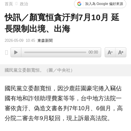
首頁
政治
加入為 Google 偏好來源
快訊／顏寬恒貪汙判7月10月 延
長限制出境、出海
2026-05-09
10:45
東森新聞
00:00
國民黨立委顏寬恒。（圖／中央社）
國民黨
立委
顏寬恒
，因沙鹿莊園豪宅捲入竊佔
國有地
和詐領助理費案等等，台中地方法院一
審依
貪汙
、
偽造文書
各判7年10月、6個月，高
分院二審去年9月駁回，現上訴最高法院。