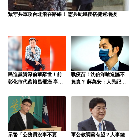
緊守共軍攻台北潛在路線！ 憲兵颱風夜搭捷運增援
民進黨資深前輩辭世！前
戰疫苗！沈伯洋嗆造謠不
彰化市代蔡裕昌罹癌 享壽
負責？ 蔣萬安：人民記憶
71歲
「洗不掉」
示警「公務員沒事不要
軍公教調薪有望？人事總