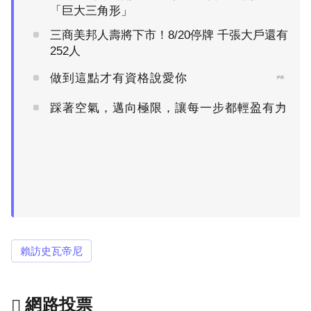
「巨大三角形」
三商美邦人壽將下市！8/20停牌 千張大戶還有
252人
做到這點才有資格說愛你
PR
踩著空氣，邁向極限，讓每一步都輕盈有力
PR
賴訪史瓦帝尼
網路投票