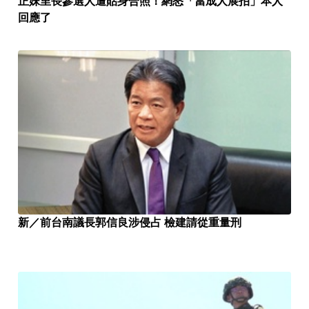
正妹里長參選人遭貼身合照！網怒「當成人展拍」本人
回應了
新／前台南議長郭信良涉侵占 檢建請從重量刑