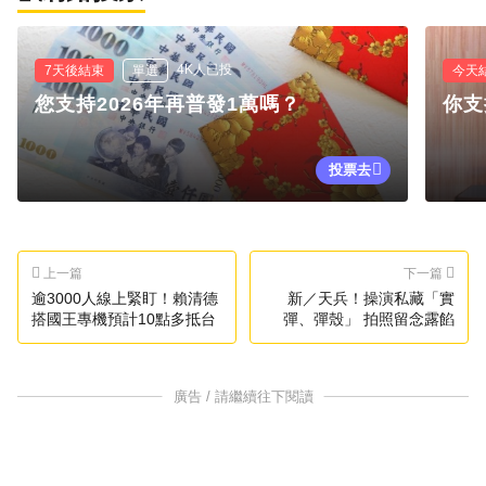
4K人已投
7天後結束
單選
今天
您支持2026年再普發1萬嗎？
你支
投票去
上一篇
下一篇
逾3000人線上緊盯！賴清德
新／天兵！操演私藏「實
搭國王專機預計10點多抵台
彈、彈殼」 拍照留念露餡
廣告 / 請繼續往下閱讀