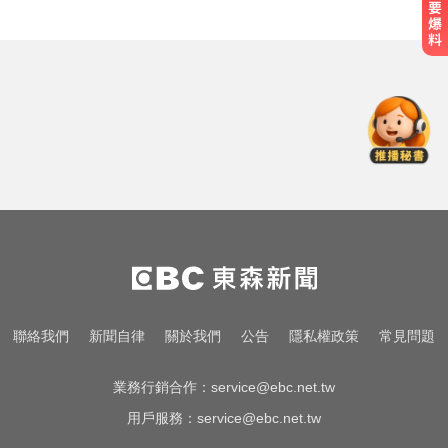
喝牛奶狂拉？醫曝乳糖不耐補鈣救
星
中職／中信兄弟折損2重砲！張志
豪、許基宏動刀本季報銷
滴管餵毒性侵致死！台中宮廟總幹
事摧殘傳播妹 下場出爐
喝牛奶狂拉？醫曝乳糖不耐補鈣救
星
中職／中信兄弟折損2重砲！張志
聯絡我們
新聞自律
關於我們
公告
隱私權政策
常見問題
豪、許基宏動刀本季報銷
業務行銷合作：
service@ebc.net.tw
用戶服務：
service@ebc.net.tw