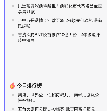
民進黨資深前輩辭世！前彰化市代蔡裕昌罹癌
享壽71歲
台中市長選情！江啟臣38.2%領先何欣純 最新
民調曝
慈濟採購BNT疫苗被詐10億！醫：4年後還陳
時中清白
今日排行榜
奧運、世界盃「性招待裁判」 南韓足協報公
帳被抓包
五角大廈再公開UFO檔案 飛官阿富汗驚見