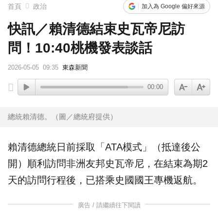
首頁
政治
加入為 Google 偏好來源
快訊／賴清德結束史瓦帝尼訪
問！10:40桃機發表談話
2026-05-05
09:35
東森新聞
00:00
總統賴清德。（圖／總統府提供）
賴清德總統日前採取「ATA模式」（抵達後公
開）順利訪問非洲友邦史瓦帝尼，在結束為期2
天的訪問行程後，已搭乘史國國王專機返航。
廣告 / 請繼續往下閱讀