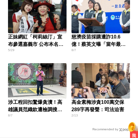
正妹網紅「柯莉絲汀」宣
慈濟疫苗採購遭詐10.6
布參選嘉義市 公布本名太
億！蔡英文曝「當年最難
5/29
8/7
驚人
決定」
涉工程回扣驚爆貪瀆！高
高金素梅涉貪100萬交保
雄議員范織欽遭檢調搜索
289字再發聲：司法迫害
8/7
2/13
偵訓
Recommended by