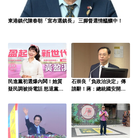
東港鎮代陳春朝「宣布選鎮長」 三腳督選情醞釀中！
民進黨初選爆內鬨！她質
石崇良「負政治決定」傳
疑民調被掛電話 怒退黨選
請辭！蔣：總統國安開了
到底
沒？