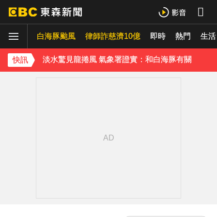
獨家／又有名店遭冒用詐騙！卡通園怒：投訴Meta也無效
白海豚颱風
颱風白海豚暴風圈縮小 未來強度有減弱趨勢
律師詐慈濟10億
即時
熱門
生活
淡水驚見龍捲風 氣象署證實：和白海豚有關
快訊
永和豆漿創辦人林炳生病逝 享壽70歲
《理財達人秀》X 安聯投信免費講座報名中！搶先卡位 2027
下載東森App，隨時掌握天下大小事！
獨家／1坪85萬「12年屋」樓頂漏水！住戶怨害天花板滲水