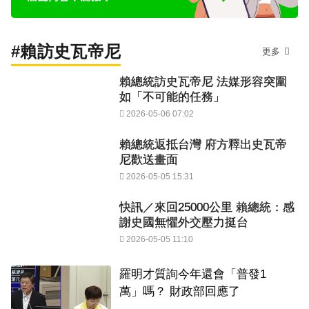
#賴訪史瓦帝尼
更多
賴總統訪史瓦帝尼 法媒形容突圍
如「不可能的任務」
2026-05-06 07:02
賴總統返抵台灣 府方釋出史瓦帝
尼歡送畫面
2026-05-05 15:31
快訊／來回25000公里 賴總統：感
謝史國無懼外交壓力挺台
2026-05-05 11:10
羅明才質詢今年還會「普發1
萬」嗎？ 財政部回應了