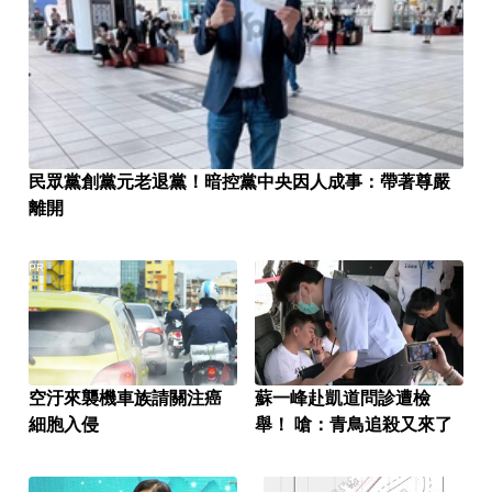
民眾黨創黨元老退黨！暗控黨中央因人成事：帶著尊嚴
離開
PR
空汙來襲機車族請關注癌
蘇一峰赴凱道問診遭檢
細胞入侵
舉！ 嗆：青鳥追殺又來了