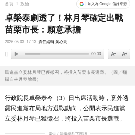
首頁
政治
加入為 Google 偏好來源
卓榮泰劇透了！林月琴確定出戰
苗栗市長：願意承擔
2026-05-03
17:13
責任編輯 黃心亮
00:00
民進黨立委林月琴已獲徵召，將投入苗栗市長選戰。（圖／翻
攝自林月琴臉書）
行政院長
卓榮泰
今（3）日出席活動時，意外透
露
民進黨
布局地方
選戰
動向，公開表示民進黨
立委
林月琴
已獲徵召，將投入
苗栗
市長選戰。
廣告 / 請繼續往下閱讀