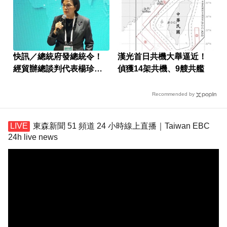
快訊／總統府發總統令！
漢光首日共機大舉逼近！
經貿辦總談判代表楊珍妮
偵獲14架共機、9艘共艦
遭免職
Recommended by
東森新聞 51 頻道 24 小時線上直播｜Taiwan EBC
24h live news