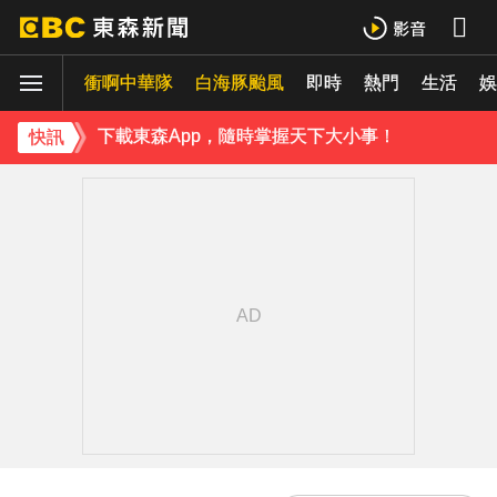
《理財達人秀》X 安聯投信免費講座報名中！搶先卡位 2027
衝啊中華隊
下載東森App，隨時掌握天下大小事！
白海豚颱風
即時
熱門
生活
娛
《理財達人秀》X 安聯投信免費講座報名中！搶先卡位 2027
快訊