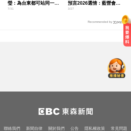
瑩：為台東都可站同一方
預言2026選情：藍營會失
7/31
3/27
向
去3、4個縣市
Recommended by
颱風假怎麼放？停班課標準、宣布
時間一次看
才宣佈停播一週！網紅「肥大叔」
突離世 團隊發聲證實
MLB／李灝宇代打遭三振！老虎敗
給水手終止4連勝
颱風假怎麼放？停班課標準、宣布
時間一次看
才宣佈停播一週！網紅「肥大叔」
聯絡我們
新聞自律
關於我們
公告
隱私權政策
常見問題