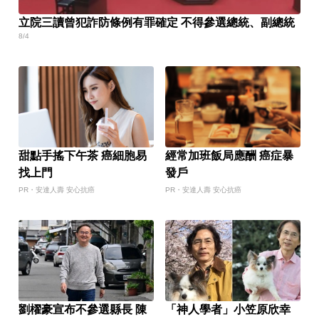
立院三讀曾犯詐防條例有罪確定 不得參選總統、副總統
8/4
甜點手搖下午茶 癌細胞易
經常加班飯局應酬 癌症暴
找上門
發戶
PR・安達人壽 安心抗癌
PR・安達人壽 安心抗癌
劉櫂豪宣布不參選縣長 陳
「神人學者」小笠原欣幸