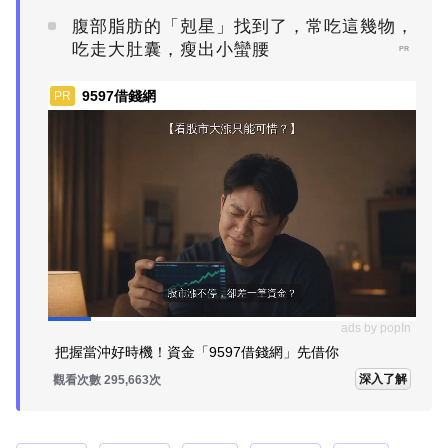
腹部脂肪的「剋星」找到了，常吃這幾物，
吃走大肚囊，瘦出小蠻腰
PR
9597借錢網
PR
ads by popIn
把握當沖好時機！資金「9597借錢網」先借你
深入了解
觀看次數 295,690次