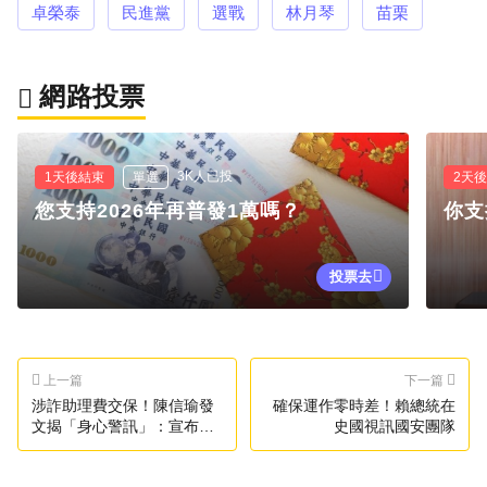
卓榮泰
民進黨
選戰
林月琴
苗栗
網路投票
3K人已投
1天後結束
單選
2天
您支持2026年再普發1萬嗎？
你支
投票去
上一篇
下一篇
涉詐助理費交保！陳信瑜發
確保運作零時差！賴總統在
文揭「身心警訊」：宣布退
史國視訊國安團隊
選