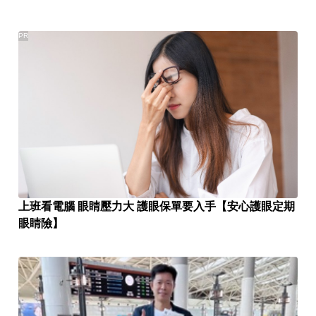
PR
上班看電腦 眼睛壓力大 護眼保單要入手【安心護眼定期
眼睛險】