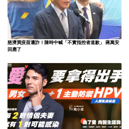
慈濟買疫苗遭詐！陳時中喊「不實指控者道歉」 蔣萬安
回應了
PR