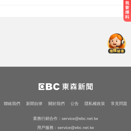
6.4萬名股東注意！三商壽下市倒數
「千張大戶」還有245人
颱風天！ 暖警下班途中遇視障人士
冒雨陪走回家
MLB／費爾柴德一度成自由球員 簽
小聯盟約重回水手3A
6.4萬名股東注意！三商壽下市倒數
「千張大戶」還有245人
颱風天！ 暖警下班途中遇視障人士
聯絡我們
新聞自律
關於我們
公告
隱私權政策
常見問題
冒雨陪走回家
業務行銷合作：
service@ebc.net.tw
用戶服務：
service@ebc.net.tw