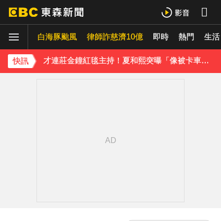
下載東森App，隨時掌握天下大小事！
白海豚颱風
律師詐慈濟10億
即時
熱門
生活
温嵐挺過敗血性休克首露面！「住ICU搶救11天」曝最新近況：讓大家擔心了
才連莊金鐘紅毯主持！夏和熙突曝「像被卡車撞」備賽狂操滿手繭
快訊
下載東森App，隨時掌握天下大小事！
温嵐挺過敗血性休克首露面！「住ICU搶救11天」曝最新近況：讓大家擔心了