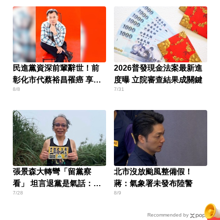
民進黨資深前輩辭世！前
2026普發現金法案最新進
彰化市代蔡裕昌罹癌 享壽
度曝 立院審查結果成關鍵
8/8
7/31
71歲
張景森大轉彎「留黨察
北市沒放颱風整備假！
看」 坦言退黨是氣話：當
蔣：氣象署未發布陸警
7/28
8/9
民進黨烏鴉
Recommended by