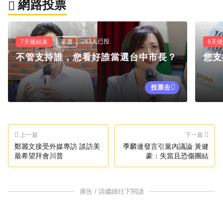
網路投票
283人已投
7天後結束
單選
6天
不管支持誰，您看好誰當選台中市長？
您支
投票去
上一篇
下一篇
鄭麗文接受外媒專訪 談訪美
季麟連發言引黨內議論 黃健
最希望拜會川普
豪：失當且恐傷團結
廣告 / 請繼續往下閱讀