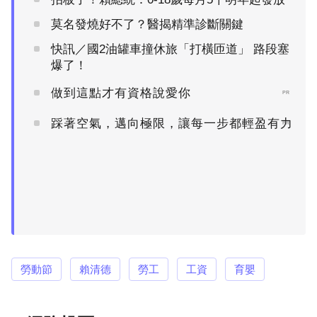
莫名發燒好不了？醫揭精準診斷關鍵
快訊／國2油罐車撞休旅「打橫匝道」 路段塞
爆了！
做到這點才有資格說愛你
PR
踩著空氣，邁向極限，讓每一步都輕盈有力
PR
勞動節
賴清德
勞工
工資
育嬰