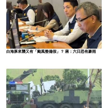
白海豚來襲又有「颱風整備假」？ 蔣：六日恐有豪雨