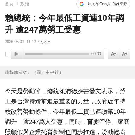
首頁
政治
加入為 Google 偏好來源
賴總統：今年最低工資連10年調
升 逾247萬勞工受惠
2026-05-01
11:12
中央社
00:00
總統賴清德。（圖／中央社）
今天是
勞動節
，總統
賴清德
臉書發文表示，
勞
工
是台灣持續前進最重要的力量，政府近年持
續改善勞動條件，今年最低
工資
已連續第10年
調升，逾247萬人受惠；同時，
育嬰
留停、家庭
照顧假與企業托育新制也同步推進，盼減輕職