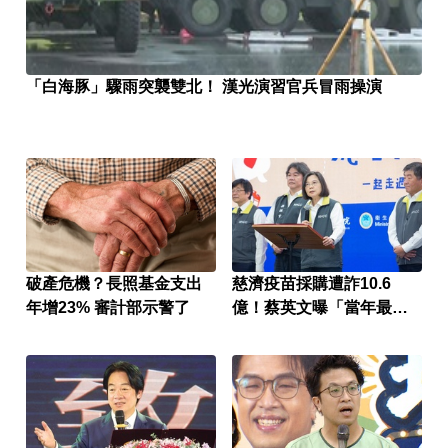
「白海豚」驟雨突襲雙北！ 漢光演習官兵冒雨操演
破產危機？長照基金支出
慈濟疫苗採購遭詐10.6
年增23% 審計部示警了
億！蔡英文曝「當年最難
決定」