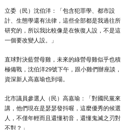
立委（民）沈伯洋：「包含犯罪學、都市設
計、生態學還有法律，這些全部都是我過往所
研究的，所以我比較像是在恢復人設，不是這
一個要改變人設。」
直球對決藍營母雞，未來的綠營母雞似乎也積
極備戰，沈伯洋29號下午，跟小雞們辦座談，
資深新人
高嘉瑜
也到場。
北市議員參選人（民）高嘉瑜：「對國民黨來
講，他們現在是瑟瑟發抖喔，這麼優秀的候選
人，不僅年輕而且還懂初音，還懂鬼滅之刃對
不對？」