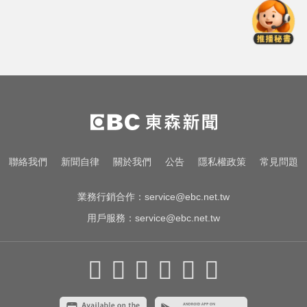
台南死亡車禍！轎車遭大貨車壓
「扭曲變形」男駕駛受困亡
天天吃燒烤香腸 14歲女竟罹大腸癌
你也有膝蓋喀喀響？醫揭1習慣 恐
害越走越沒力
台南死亡車禍！轎車遭大貨車壓
聯絡我們
新聞自律
關於我們
公告
隱私權政策
常見問題
「扭曲變形」男駕駛受困亡
業務行銷合作：
service@ebc.net.tw
用戶服務：
service@ebc.net.tw