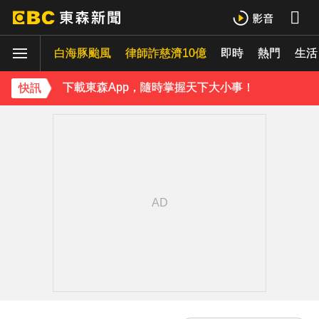
白海豚發威！強風吹破飲料店玻璃門店員抱頭嚇壞
白海豚颱風
律師詐慈濟10億
即時
熱門
《理財達人秀》X 安聯投信免費講座報名中！搶先卡位 2027
生活
下載東森App，隨時掌握天下大小事！
快訊
快訊／國家警報狂響！3縣市「巨浪告警」14區快撤離沿岸