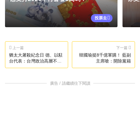
投票去
上一篇
下一篇
猶太大屠殺紀念日 德、以駐
韓國瑜挺8千億軍購！ 藍副
台代表：台灣政治高層不應
主席嗆：開除黨籍
輕率稱他人為納粹
廣告 / 請繼續往下閱讀