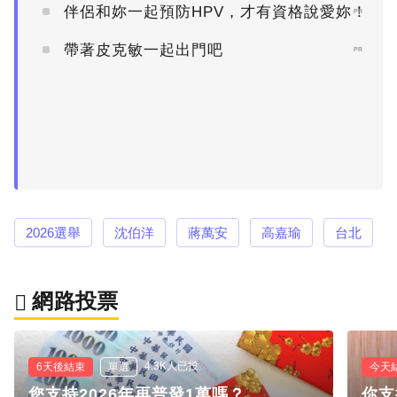
伴侶和妳一起預防HPV，才有資格說愛妳！
PR
帶著皮克敏一起出門吧
PR
2026選舉
沈伯洋
蔣萬安
高嘉瑜
台北
網路投票
4.3K人已投
6天後結束
單選
今天
您支持2026年再普發1萬嗎？
你支