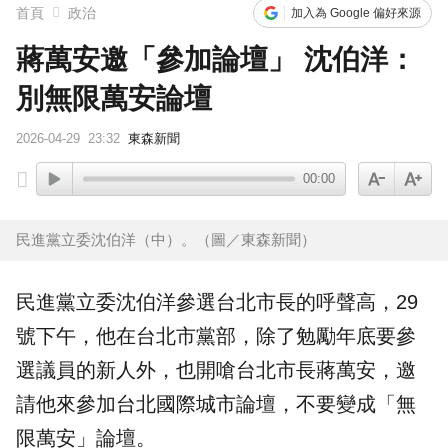
首頁
政治
加入為 Google 偏好來源
蔣萬安邀「參加論壇」 沈伯洋：
別無限萬安論壇
2026-04-29
23:32
東森新聞
00:00
民進黨立委沈伯洋（中）。（圖／東森新聞）
民進黨立委
沈伯洋
參選
台北
市長的呼聲高，29
號下午，他在台北市黨部，除了勉勵年底要參
選議員的新人外，也開嗆台北市長
蔣萬安
，邀
請他來參加台北國際城市論壇，不要變成「無
限萬安」論壇。