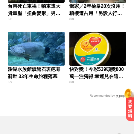
台南死亡車禍！轎車遭大
獨家／2年檢舉20次沒用！
貨車壓「扭曲變形」男駕
騎樓遭占用「另設人行
8/8
8/8
駛受困亡
道」挨批
澎湖水族館鎮館石斑疤哥
快對獎！今彩539頭獎800
辭世 33年生命旅程落幕
萬一注獨得 幸運兒在這縣
8/9
8/9
市
Recommended by
你也有膝蓋喀喀響？醫揭1習慣 恐
害越走越沒力