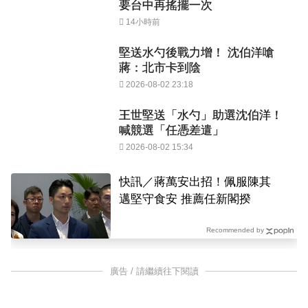
要台中再搖擺一次
14小時前
堅送水勺後戰力增！ 沈伯洋嗆
蔣：北市卡到陰
2026-08-02 23:18
王世堅送「水勺」助選沈伯洋！
喊競選「任憑差遣」
2026-08-02 15:34
快訊／蔣萬安出招！佩服陳其
邁堅守食安 推薦任新閣揆
Recommended by
廣告 / 請繼續往下閱讀