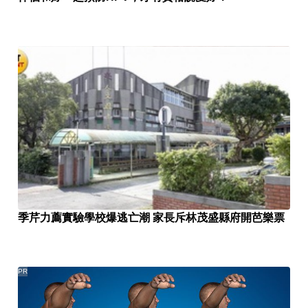
季芹力薦實驗學校爆逃亡潮 家長斥林茂盛縣府開芭樂票
PR