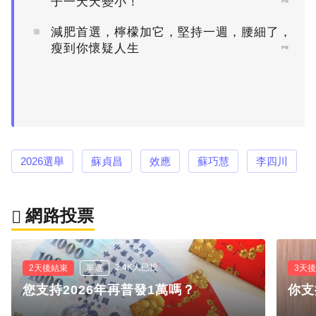
子一天天變小！
PR
減肥首選，檸檬加它，堅持一週，腰細了，
瘦到你懷疑人生
PR
2026選舉
蘇貞昌
效應
蘇巧慧
李四川
網路投票
2.4K人已投
2天後結束
單選
3天
您支持2026年再普發1萬嗎？
你支