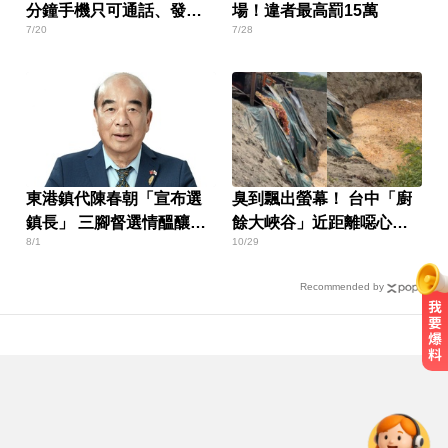
分鐘手機只可通話、發簡
場！違者最高罰15萬
7/20
7/28
訊
東港鎮代陳春朝「宣布選
臭到飄出螢幕！ 台中「廚
鎮長」 三腳督選情醞釀
餘大峽谷」近距離噁心畫
8/1
10/29
中！
面曝光
Recommended by
MLB／重返大聯盟僅3天！費爾柴德
本季二度遭水手DFA
又有新颱風？昌鴻颱風最快明生成