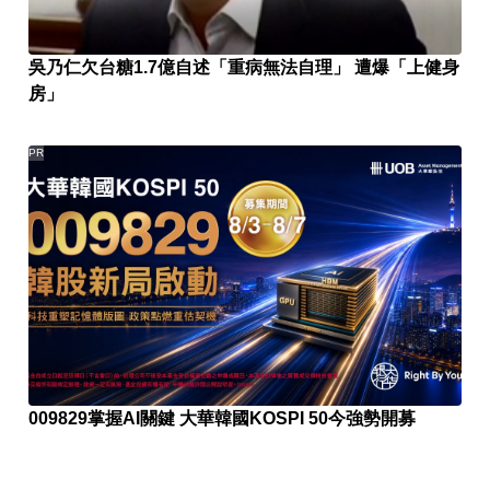
吳乃仁欠台糖1.7億自述「重病無法自理」 遭爆「上健身
房」
PR
009829掌握AI關鍵 大華韓國KOSPI 50今強勢開募