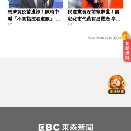
慈濟買疫苗遭詐！陳時中
民進黨資深前輩辭世！前
喊「不實指控者道歉」 蔣
彰化市代蔡裕昌罹癌 享壽
8/7
8/8
萬安回應了
71歲
Recommended by
奧運、世界盃「性招待裁判」 南韓
足協報公帳被抓包
涉製毒、跨國販毒！埃及女星被判
死刑
姜厚任小24歲女友「3碩1博」造
假？ 台大回應了
奧運、世界盃「性招待裁判」 南韓
足協報公帳被抓包