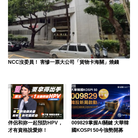
NCC沒委員！ 害慘一票大公司「貨物卡海關」燒錢
PR
PR
伴侶和妳一起預防HPV，
009829掌握AI關鍵 大華韓
才有資格說愛妳！
國KOSPI 50今強勢開募