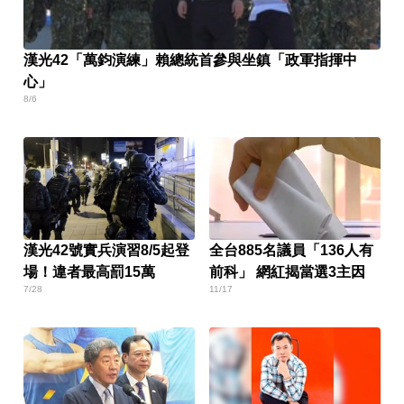
漢光42「萬鈞演練」賴總統首參與坐鎮「政軍指揮中
心」
8/6
漢光42號實兵演習8/5起登
全台885名議員「136人有
場！違者最高罰15萬
前科」 網紅揭當選3主因
7/28
11/17