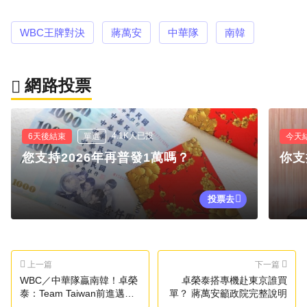
WBC王牌對決
蔣萬安
中華隊
南韓
網路投票
4.1K人已投
6天後結束
單選
今天
您支持2026年再普發1萬嗎？
你支
投票去
上一篇
下一篇
WBC／中華隊贏南韓！卓榮
卓榮泰搭專機赴東京誰買
泰：Team Taiwan前進邁阿
單？ 蔣萬安籲政院完整說明
密