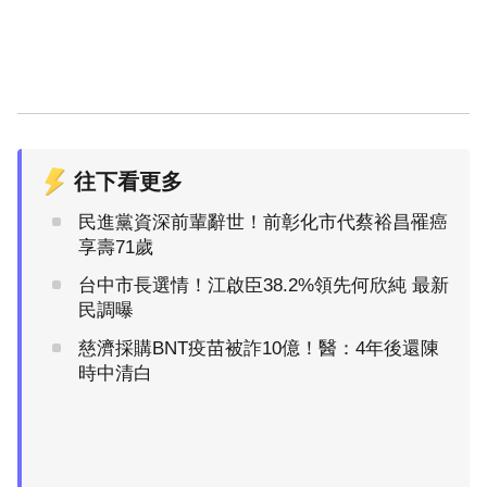
往下看更多
民進黨資深前輩辭世！前彰化市代蔡裕昌罹癌
享壽71歲
台中市長選情！江啟臣38.2%領先何欣純 最新
民調曝
慈濟採購BNT疫苗被詐10億！醫：4年後還陳
時中清白