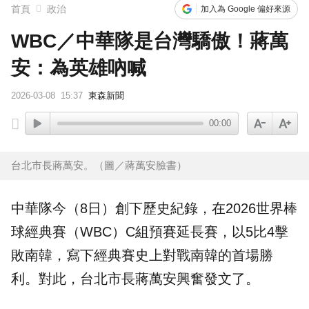
首頁
政治
加入為 Google 偏好來源
WBC／中華隊是台灣驕傲！蔣萬
安：為英雄吶喊
2026-03-08
15:37
東森新聞
00:00
台北市長蔣萬安。（圖／蔣萬安臉書）
中華隊
今（8日）創下歷史紀錄，在2026世界棒
球經典賽（WBC）C組預賽延長賽，以5比4擊
敗
南韓
，寫下經典賽史上對戰南韓的首場勝
利。對此，台北市長
蔣萬安
興奮發文了。