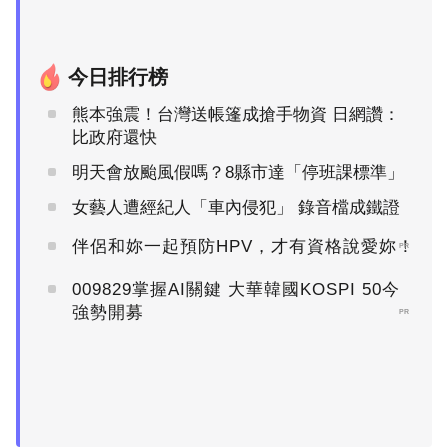
今日排行榜
熊本強震！台灣送帳篷成搶手物資 日網讚：
比政府還快
明天會放颱風假嗎？8縣市達「停班課標準」
女藝人遭經紀人「車內侵犯」 錄音檔成鐵證
伴侶和妳一起預防HPV，才有資格說愛妳！
PR
009829掌握AI關鍵 大華韓國KOSPI 50今
強勢開募
PR