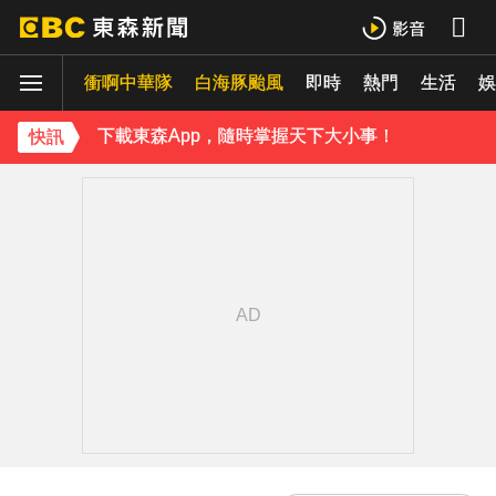
下載東森App，隨時掌握天下大小事！
衝啊中華隊
白海豚颱風
即時
熱門
生活
《理財達人秀》X 安聯投信免費講座報名中！搶先卡位 2027
娛
下載東森App，隨時掌握天下大小事！
快訊
《理財達人秀》X 安聯投信免費講座報名中！搶先卡位 2027