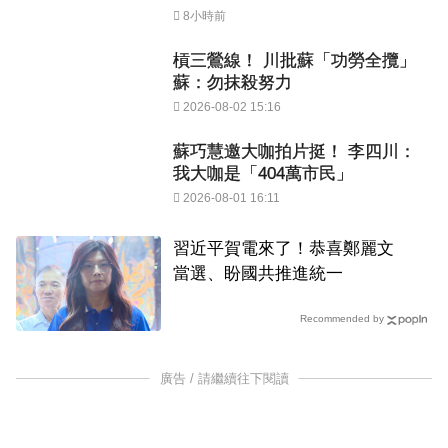
8小時前
槓三鶯線！ 川批蘇「功勞全攬」
蘇：勿抹殺努力
2026-08-02 15:16
蘇巧慧邀大咖拍片挺！ 李四川：
我大咖是「404萬市民」
2026-08-01 16:11
習近平賀電來了！恭喜鄭麗文
當選、盼國共推進統一
Recommended by
廣告 / 請繼續往下閱讀