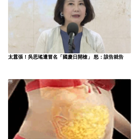
太囂張！吳思瑤遭冒名「國慶日開槍」 怒：該告就告
PR