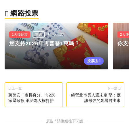
網路投票
3.1K人已投
1天後結束
單選
2天
您支持2026年再普發1萬嗎？
你支
投票去
上一篇
下一篇
蔣萬安「市長身分」向228
綠營北市長人選未定 堅：應
家屬致歉 承諾為人權打拚
讓最強的鄭麗君出來
廣告 / 請繼續往下閱讀