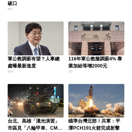
破口
8/5
軍公教調薪有望？人事總
116年軍公教擬調薪4% 專
處曝最新進度
業加給等增2000元
6/10
7/2
台北、高雄「漢光演習」
瞄準台灣北部！共軍：平
市區見「八輪甲車、CM11
潭PCH191火箭完成射擊