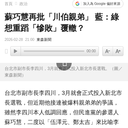
首頁
政治
加入為 Google 偏好來源
蘇巧慧再批「川伯親弟」 藍：綠
想重蹈「慘敗」覆轍？
2026-02-28
21:00
東森新聞
00:00
台北市副市長李四川，3月就會正式投入新北市長選戰。（圖／
東森新聞）
台北市副
市長
李四川
，3月就會正式投入
新北
市
長選戰，但近期他接連被爆料親弟弟的爭議，
雖然李四川本人低調回應，但民進黨的參選人
蘇巧慧
，二度以「伍澤元、鄭太吉」來比喻李