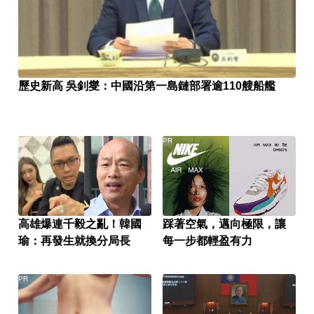
歷史新高 吳釗燮：中國沿第一島鏈部署逾110艘船艦
PR
高雄爆連千毅之亂！韓國
踩著空氣，邁向極限，讓
瑜：再發生就換分局長
每一步都輕盈有力
PR