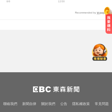
8/6
12/30
戰車」
Recommended by
新北人妻曬內褲被沾「嘉明」！竟
是老公爺爺帶回房磨蹭 氣炸提告
愛玩車／凱旋雙車登場 660新動力
更順暢
MLB／李灝宇代打遭三振！老虎敗
給水手終止4連勝
新北人妻曬內褲被沾「嘉明」！竟
是老公爺爺帶回房磨蹭 氣炸提告
愛玩車／凱旋雙車登場 660新動力
聯絡我們
新聞自律
關於我們
公告
隱私權政策
常見問題
更順暢