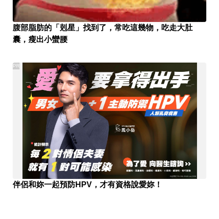
腹部脂肪的「剋星」找到了，常吃這幾物，吃走大肚
囊，瘦出小蠻腰
PR
伴侶和妳一起預防HPV，才有資格說愛妳！