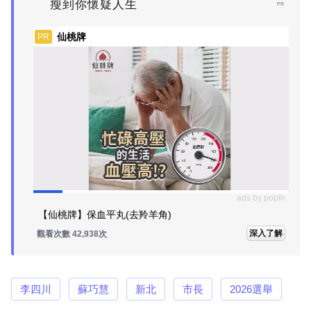
瘦到你懷疑人生
PR
仙桃牌
PR
ads by popIn
【仙桃牌】保血平丸(去羚羊角)
深入了解
觀看次數 42,938次
李四川
蘇巧慧
新北
市長
2026選舉