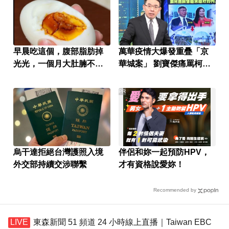
早晨吃這個，腹部脂肪掉
萬華疫情大爆發重疊「京
光光，一個月大肚腩不見
華城案」 劉寶傑痛罵柯文
了
哲：去死吧
PR
烏干達拒絕台灣護照入境
伴侶和妳一起預防HPV，
外交部持續交涉聯繫
才有資格說愛妳！
Recommended by
東森新聞 51 頻道 24 小時線上直播｜Taiwan EBC