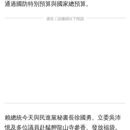
通過國防特別預算與國家總預算。
廣告 / 請繼續往下閱讀
賴總統今天與民進黨秘書長徐國勇、立委吳沛
憶及多位議員赴艋舺龍山寺參香、發放福袋。