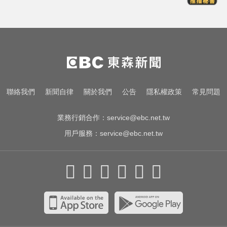
愛玩車／藍寶堅尼超強新車 還沒發
表就破紀錄
白家綺分享！對抗烈日與熬夜的鏡
頭濾鏡靠親研「超美飲」
肥大叔猝逝5天！原訂明直播說明突
聯絡我們
新聞自律
關於我們
公告
隱私權政策
常見問題
喊卡 團隊忍痛曝原因
業務行銷合作：
service@ebc.net.tw
用戶服務：
service@ebc.net.tw