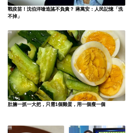
戰疫苗！沈伯洋嗆造謠不負責？ 蔣萬安：人民記憶「洗
不掉」
PR
肚腩一抓一大把，只需1個雞蛋，用一個瘦一個
PR