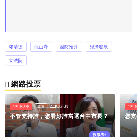
賴清德
龍山寺
國防預算
經濟發展
立法院
網路投票
2.1K人已投
5天後結束
單選
4天
不管支持誰，您看好誰當選台中市長？
您支
投票去