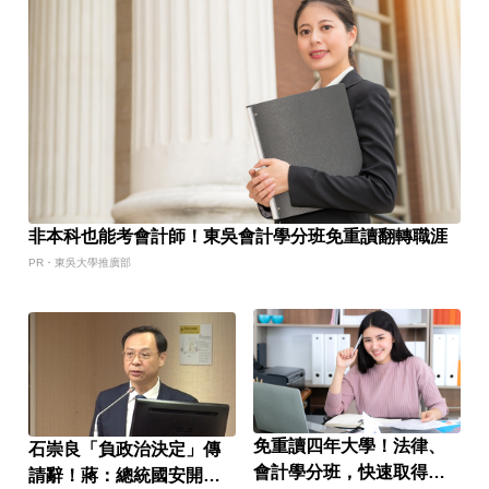
非本科也能考會計師！東吳會計學分班免重讀翻轉職涯
PR・東吳大學推廣部
免重讀四年大學！法律、
石崇良「負政治決定」傳
會計學分班，快速取得國
請辭！蔣：總統國安開了