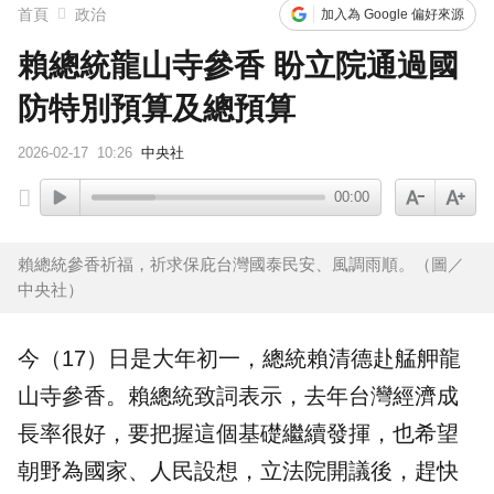
首頁
政治
加入為 Google 偏好來源
賴總統龍山寺參香 盼立院通過國
防特別預算及總預算
2026-02-17
10:26
中央社
00:00
賴總統參香祈福，祈求保庇台灣國泰民安、風調雨順。（圖／
中央社）
今（17）日是大年初一，總統
賴清德
赴艋舺
龍
山寺
參香。賴總統致詞表示，去年台灣經濟成
長率很好，要把握這個基礎繼續發揮，也希望
朝野為國家、人民設想，
立法院
開議後，趕快