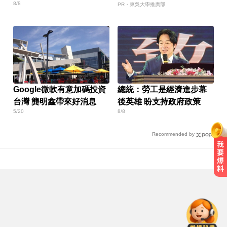
考資格
8/8
沒？
PR・東吳大學推廣部
Google微軟有意加碼投資
總統：勞工是經濟進步幕
台灣 龔明鑫帶來好消息
後英雄 盼支持政府政策
5/20
8/8
Recommended by
白家綺分享！對抗烈日與熬夜的鏡
頭濾鏡靠親研「超美飲」
肥大叔猝逝5天！原訂明直播說明突
喊卡 團隊忍痛曝原因