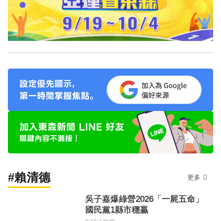
#賴清德
更多
吳子嘉爆綠營2026「一屍五命」
國民黨1縣市穩贏