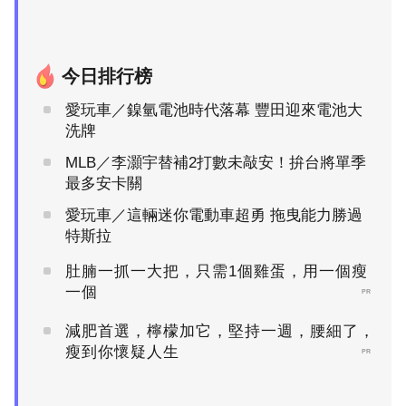
今日排行榜
愛玩車／鎳氫電池時代落幕 豐田迎來電池大
洗牌
MLB／李灝宇替補2打數未敲安！拚台將單季
最多安卡關
愛玩車／這輛迷你電動車超勇 拖曳能力勝過
特斯拉
肚腩一抓一大把，只需1個雞蛋，用一個瘦
一個
PR
減肥首選，檸檬加它，堅持一週，腰細了，
瘦到你懷疑人生
PR