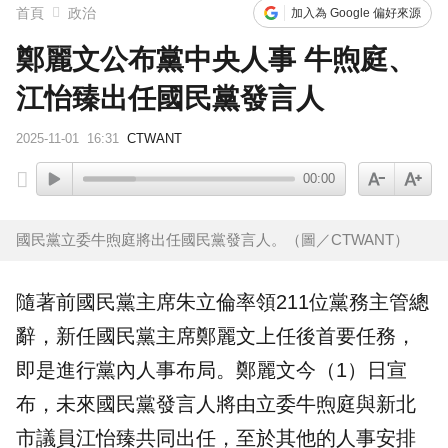
首頁
政治
加入為 Google 偏好來源
鄭麗文公布黨中央人事 牛煦庭、
江怡臻出任國民黨發言人
2025-11-01
16:31
CTWANT
00:00
國民黨立委牛煦庭將出任國民黨發言人。（圖／CTWANT）
隨著前
國民黨主席
朱立倫
率領211位黨務主管總
辭，新任國民黨主席
鄭麗文
上任
後首要任務，
即是進行黨內人事布局。鄭麗文今（1）日宣
布，未來國民黨發言人將由立委
牛煦庭
與新北
市議員江怡臻共同出任，至於其他的人事安排