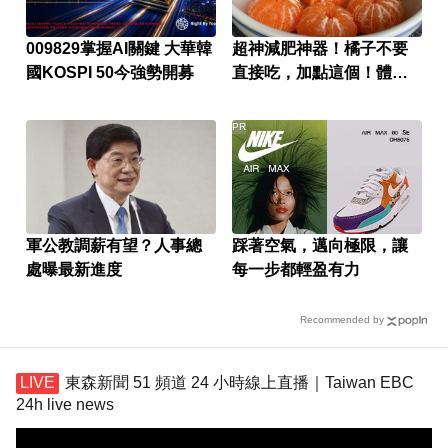
009829掌握AI關鍵 大華韓
超神減肥神器！橘子不要
國KOSPI 50今強勢開募
直接吃，加點這個！體重
天天下降
PR
軍公教調薪有望？人事總
踩著空氣，邁向極限，讓
處曝最新進度
每一步都輕盈有力
Recommended by
東森新聞 51 頻道 24 小時線上直播｜Taiwan EBC
24h live news