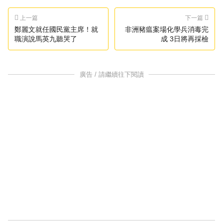
上一篇
下一篇
鄭麗文就任國民黨主席！就
非洲豬瘟案場化學兵消毒完
職演說馬英九聽哭了
成 3日將再採檢
廣告 / 請繼續往下閱讀