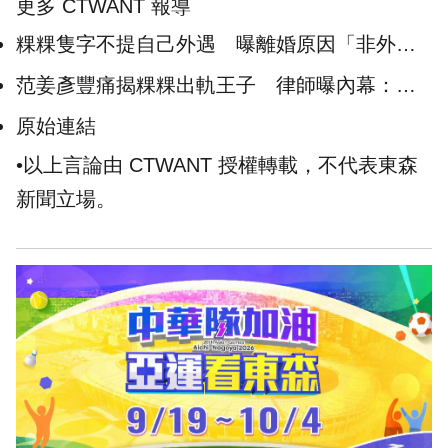
更多 CTWANT 報導
粿粿隻字不提自己外遇 曝離婚原因「非外力
介入、也沒有第三者」
范姜彥豐痛揭粿粿出軌王子 律師曝內幕：以
後就給證據說話
原始連結
•以上言論由 CTWANT 授權轉載，不代表東森
新聞立場。