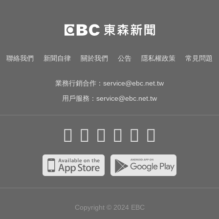
千金股跌落神壇！國巨收540元 分
析師：只是剛開始
喉嚨痛別輕忽！醫揭口咽癌4警訊
聯絡我們
新聞自律
關於我們
公告
隱私權政策
常見問題
不菸不酒也可能中招
業務行銷合作：
service@ebc.net.tw
用戶服務：
service@ebc.net.tw
Copyright © 2024
EBC