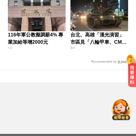
116年軍公教擬調薪4% 專
台北、高雄「漢光演習」
業加給等增2000元
市區見「八輪甲車、CM11
7/2
8/6
戰車」
Recommended by
千金股跌落神壇！國巨收540元 分
析師：只是剛開始
喉嚨痛別輕忽！醫揭口咽癌4警訊
不菸不酒也可能中招
國一生持斷裂掃把「刺」老師 右眼
虹膜斷裂恐失明