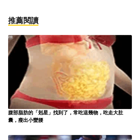
推薦閱讀
PR
腹部脂肪的「剋星」找到了，常吃這幾物，吃走大肚
囊，瘦出小蠻腰