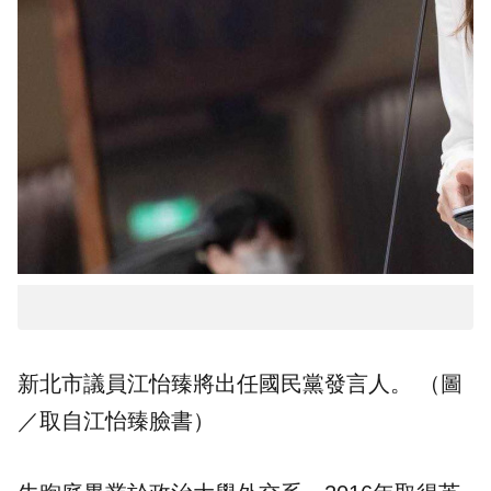
新北市議員江怡臻將出任國民黨發言人。 （圖
／取自江怡臻臉書）