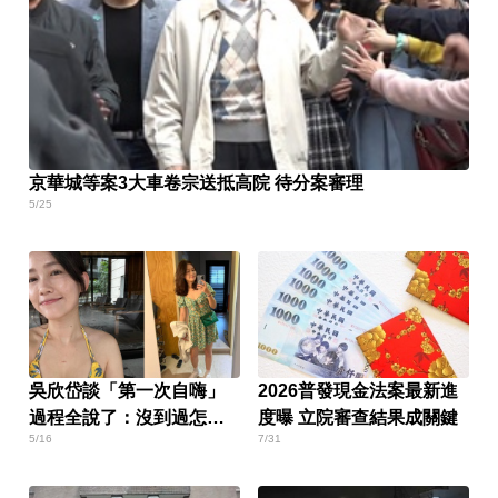
京華城等案3大車卷宗送抵高院 待分案審理
5/25
吳欣岱談「第一次自嗨」
2026普發現金法案最新進
過程全說了：沒到過怎期
度曝 立院審查結果成關鍵
5/16
7/31
待對方