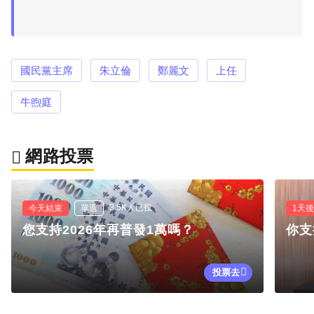
國民黨主席
朱立倫
鄭麗文
上任
牛煦庭
網路投票
3.5K人已投
今天結束
單選
1天
您支持2026年再普發1萬嗎？
你支
投票去