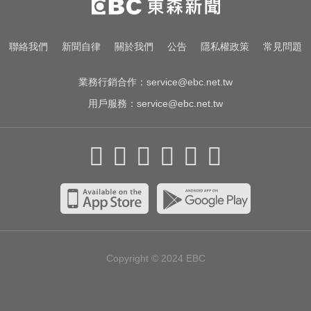
車 車頭嚴重變形
快訊／白海豚逼近！新竹縣尖石、
聯絡我們
新聞自律
關於我們
公告
隱私權政策
常見問題
五峰「8校停課」
業務行銷合作：
service@ebc.net.tw
用戶服務：
service@ebc.net.tw
Copyright © 2024
EBC