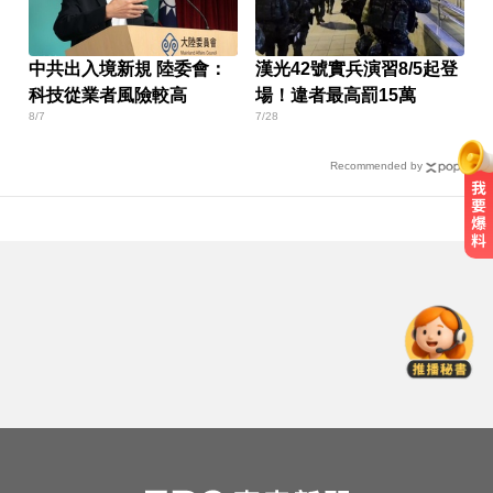
中共出入境新規 陸委會：
漢光42號實兵演習8/5起登
科技從業者風險較高
場！違者最高罰15萬
8/7
7/28
Recommended by
高雄恐怖車禍！電動車失控連撞13
車 車頭嚴重變形
快訊／白海豚逼近！新竹縣尖石、
五峰「8校停課」
白海豚撲日災情不斷！4.5萬民眾避
難、2萬戶停電
高雄恐怖車禍！電動車失控連撞13