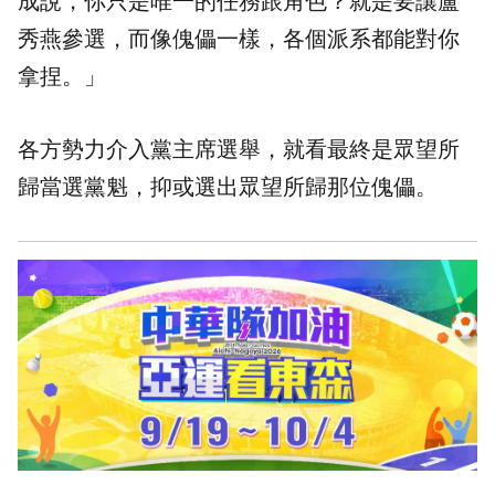
成說，你只是唯一的任務跟角色？就是要讓盧
秀燕參選，而像傀儡一樣，各個派系都能對你
拿捏。」
各方勢力介入黨主席選舉，就看最終是眾望所
歸當選黨魁，抑或選出眾望所歸那位傀儡。