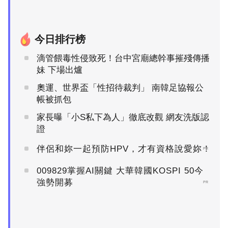
今日排行榜
滴管餵毒性侵致死！台中宮廟總幹事摧殘傳播
妹 下場出爐
奧運、世界盃「性招待裁判」 南韓足協報公
帳被抓包
家長曝「小S私下為人」徹底改觀 網友洗版認
證
伴侶和妳一起預防HPV，才有資格說愛妳！
PR
009829掌握AI關鍵 大華韓國KOSPI 50今
強勢開募
PR