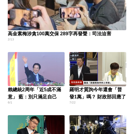
高金素梅涉貪100萬交保 289字再發聲：司法迫害
2/13
賴總統2周年「近5成不滿
羅明才質詢今年還會「普
意」 藍：別只滿足自己
發1萬」嗎？ 財政部回應了
6/1
7/22