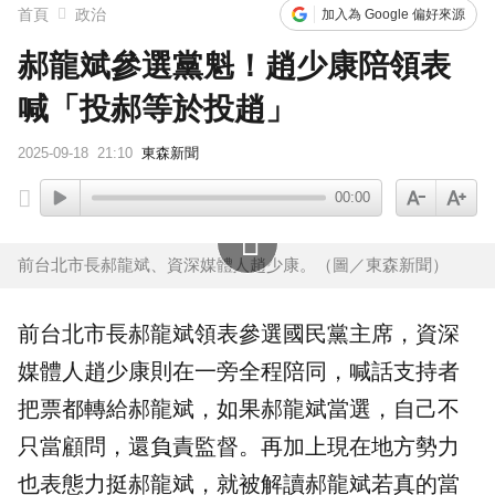
首頁
政治
加入為 Google 偏好來源
郝龍斌參選黨魁！趙少康陪領表
喊「投郝等於投趙」
2025-09-18
21:10
東森新聞
00:00
前台北市長郝龍斌、資深媒體人趙少康。（圖／東森新聞）
前台北市長
郝龍斌
領表參選
國民黨
主席
，資深
媒體人
趙少康
則在一旁全程陪同，喊話支持者
把票都轉給郝龍斌，如果郝龍斌當選，自己不
只當顧問，還負責監督。再加上現在地方勢力
也表態力挺郝龍斌，就被解讀郝龍斌若真的當