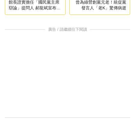
館長證實擔任「國民黨主席
曾為綠營創黨元老！統促黨
辯論」提問人 郝龍斌宣布退
發言人「老K」驚傳病逝
出首場辯論
廣告 / 請繼續往下閱讀