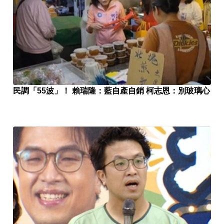
民調「55波」！ 賴瑞隆：藍自產自銷 柯志恩：別玻璃心