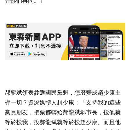
完你們再問。」
郝龍斌領表參選國民黨魁，怎麼變成趙少康主
導一切？資深媒體人趙少康：「支持我的這些
黨員朋友，把票都轉給郝龍斌郝市長，投他就
等於投我，投郝龍斌就等於投趙少康。而且他