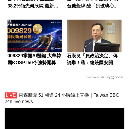
38.2%領先何欣純 最新民
台糖蓋牌 酸「別玻璃心」
調曝
PR
009829掌握AI關鍵 大華韓
石崇良「負政治決定」傳
國KOSPI 50今強勢開募
請辭！蔣：總統國安開了
沒？
Recommended by
東森新聞 51 頻道 24 小時線上直播｜Taiwan EBC
24h live news