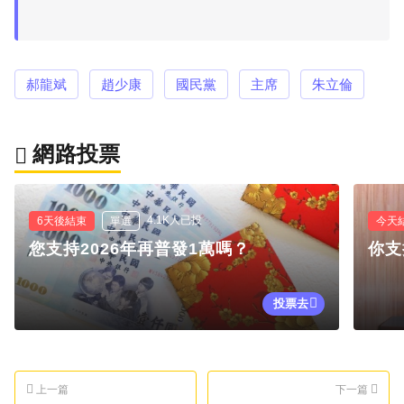
郝龍斌
趙少康
國民黨
主席
朱立倫
網路投票
4.1K人已投
6天後結束
單選
今天
您支持2026年再普發1萬嗎？
你支
投票去
上一篇
下一篇