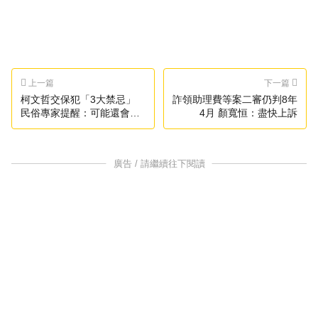
上一篇
下一篇
柯文哲交保犯「3大禁忌」
詐領助理費等案二審仍判8年
民俗專家提醒：可能還會再
4月 顏寬恒：盡快上訴
進去
廣告 / 請繼續往下閱讀