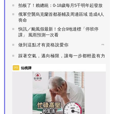
拍板了！賴總統：0-18歲每月5千明年起發放
俄軍空襲烏克蘭首都基輔及周邊區域 造成4人
喪命
快訊／颱風假最新！全台9地達標「停班停
課」 風雨預測一次看
做到這點才有資格說愛你
PR
踩著空氣，邁向極限，讓每一步都輕盈有力
PR
仙桃牌
PR