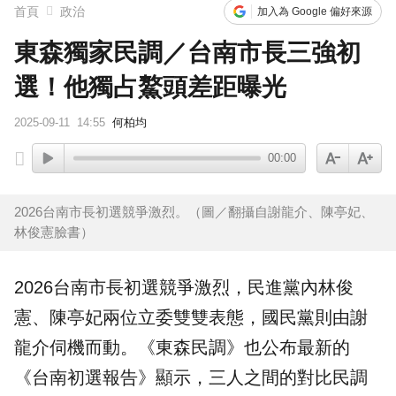
首頁
政治
加入為 Google 偏好來源
東森獨家民調／台南市長三強初
選！他獨占鰲頭差距曝光
2025-09-11
14:55
何柏均
00:00
2026台南市長初選競爭激烈。（圖／翻攝自謝龍介、陳亭妃、
林俊憲臉書）
2026
台南市長
初選競爭激烈，民進黨內
林俊
憲
、
陳亭妃
兩位立委雙雙表態，國民黨則由
謝
龍介
伺機而動。《
東森民調
》也公布最新的
《台南初選報告》顯示，三人之間的對比民調