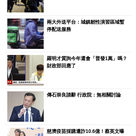
兩大外送平台：城鎮韌性演習區域暫
停配送服務
羅明才質詢今年還會「普發1萬」嗎？
財政部回應了
傳石崇良請辭 行政院：無相關討論
慈濟疫苗採購遭詐10.6億！蔡英文曝