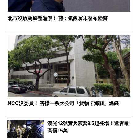
北市沒放颱風整備假！ 蔣：氣象署未發布陸警
NCC沒委員！ 害慘一票大公司「貨物卡海關」燒錢
漢光42號實兵演習8/5起登場！違者最
高罰15萬