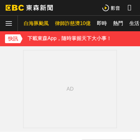
吳東諺結婚10年超寵妻！「主動帶娃」羨煞人妻女星 她認了：心很酸
白海豚颱風
律師詐慈濟10億
即時
熱門
八點檔女神美照遭放大腳趾！被酸「暗沉皺褶」本人無奈回應
生活
下載東森App，隨時掌握天下大小事！
快訊
42歲情色女星要結婚了！甜嫁「前職棒選手」浪漫告白：迅速奪走我的心