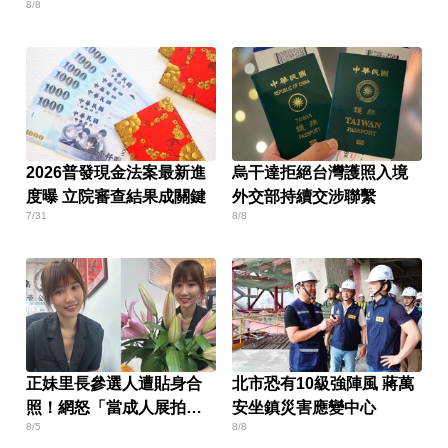
8/8
2026普發現金法案最新進
烏干達拒絕台灣護照入境
度曝 立院審查結果成關鍵
外交部持續交涉聯繫
7/31
8/8
正妹里長參選人遭貼身合
北市恐有10級強陣風 蔣萬
照！網怒「當成人展拍」
安坐鎮災害應變中心
8/5
8/8
本人回應了