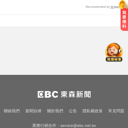
Recommended by
台指期夜盤狂飆736點 專家揭反彈
契機上看48000點
頻尿又腰痛？醫揭攝護腺癌奪命警
訊
MLB／大谷10局致勝安當救世主！
道奇險勝響尾蛇終止7連敗
台指期夜盤狂飆736點 專家揭反彈
契機上看48000點
頻尿又腰痛？醫揭攝護腺癌奪命警
聯絡我們
新聞自律
關於我們
公告
隱私權政策
常見問題
訊
業務行銷合作：
service@ebc.net.tw