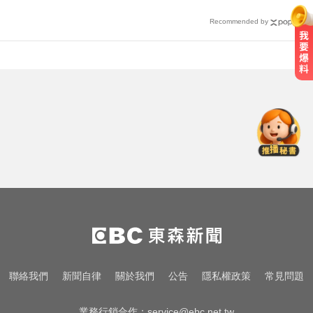
Recommended by
行動網路降速演練將登場 8/7透過災
防訊息預告
緯創2度延後發放股利成首例 金管
會要求集保證交所了解
新北人妻曬內褲被沾「嘉明」！竟
是老公爺爺帶回房磨蹭 氣炸提告
行動網路降速演練將登場 8/7透過災
防訊息預告
緯創2度延後發放股利成首例 金管
聯絡我們
新聞自律
關於我們
公告
隱私權政策
常見問題
會要求集保證交所了解
業務行銷合作：
service@ebc.net.tw