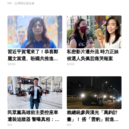
PR・台灣癌症基金會
習近平賀電來了！恭喜鄭
私密影片遭外流 時力正妹
麗文當選、盼國共推進統
候選人吳佩芸痛哭報案
10/19
11/18
一
民眾黨高雄前主委控座車
賴總統參與漢光「萬鈞計
遭裝追蹤器 警曝真相：是
畫」！ 搭「雲豹」前進衡
5/3
8/6
私人因素
指所