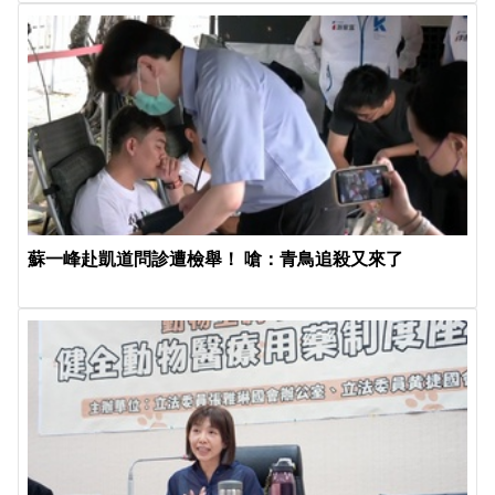
蘇一峰赴凱道問診遭檢舉！ 嗆：青鳥追殺又來了