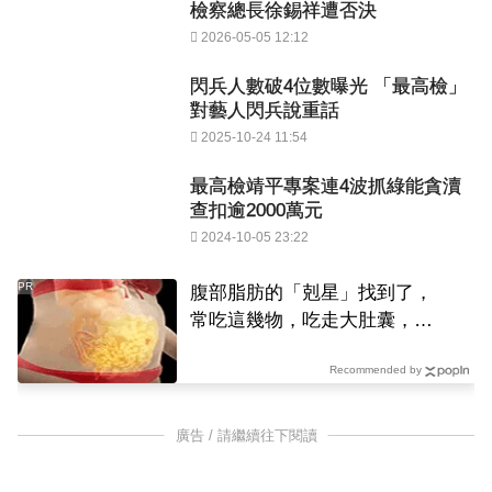
檢察總長徐錫祥遭否決
2026-05-05 12:12
閃兵人數破4位數曝光 「最高檢」
對藝人閃兵說重話
2025-10-24 11:54
最高檢靖平專案連4波抓綠能貪瀆
查扣逾2000萬元
2024-10-05 23:22
PR
腹部脂肪的「剋星」找到了，
常吃這幾物，吃走大肚囊，瘦
出小蠻腰
Recommended by
廣告 / 請繼續往下閱讀