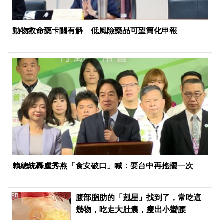
動物救命藥卡關有解 低風險藥品可望簡化申報
賴總統轟盧秀燕「食安破口」喊：要台中再搖擺一次
PR
腹部脂肪的「剋星」找到了，常吃這
幾物，吃走大肚囊，瘦出小蠻腰