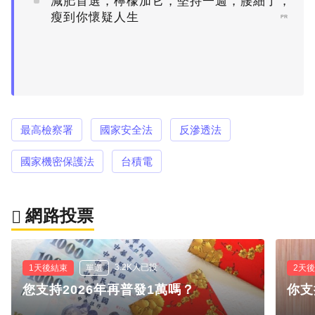
減肥首選，檸檬加它，堅持一週，腰細了，
瘦到你懷疑人生
PR
最高檢察署
國家安全法
反滲透法
國家機密保護法
台積電
網路投票
3.2K人已投
1天後結束
單選
2天
您支持2026年再普發1萬嗎？
你支