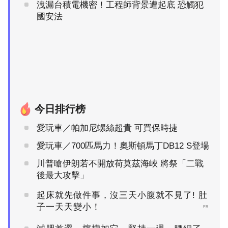
洩漏台積電機密！工程師背景遭起底 恐觸犯
國安法
今日排行榜
愛玩車／帕加尼螺絲超貴 可買保時捷
愛玩車／700匹馬力！奧斯頓馬丁DB12 S登場
川普嗆伊朗若不開放荷莫茲海峽 將祭「二戰
後最大攻擊」
起床就先做件事，沒三天小腹就不見了! 肚
子一天天變小！
PR