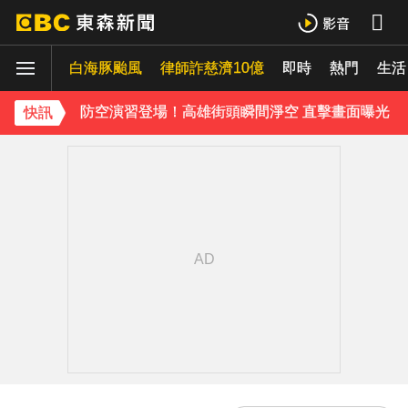
今立秋拚轉運！命理師點名「6生肖」：把握黃金7天
白海豚颱風
慈濟採購BNT遭詐10億 基金會：將全力配合調查
律師詐慈濟10億
即時
熱門
生活
防空演習登場！高雄街頭瞬間淨空 直擊畫面曝光
快訊
《理財達人秀》X 安聯投信免費講座報名中！搶先卡位 2027
下載東森App，隨時掌握天下大小事！
菲律賓外海規模5.8強震！首都馬尼拉震感明顯