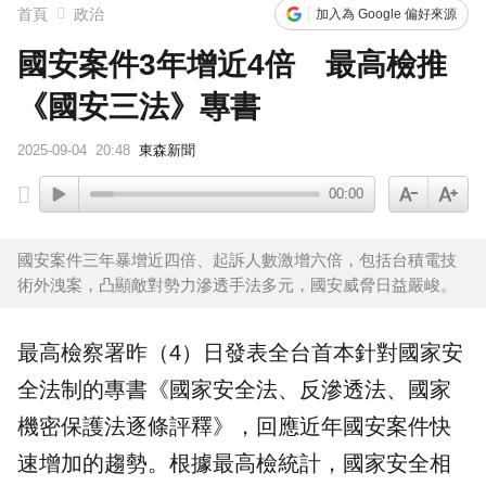
首頁
政治
加入為 Google 偏好來源
國安案件3年增近4倍 最高檢推
《國安三法》專書
2025-09-04
20:48
東森新聞
00:00
國安案件三年暴增近四倍、起訴人數激增六倍，包括台積電技
術外洩案，凸顯敵對勢力滲透手法多元，國安威脅日益嚴峻。
最高檢察署
昨（4）日發表全台首本針對
國家安
全法
制的專書《國家安全法、
反滲透法
、
國家
機密保護法
逐條評釋》，回應近年國安案件快
速增加的趨勢。根據最高檢統計，國家安全相