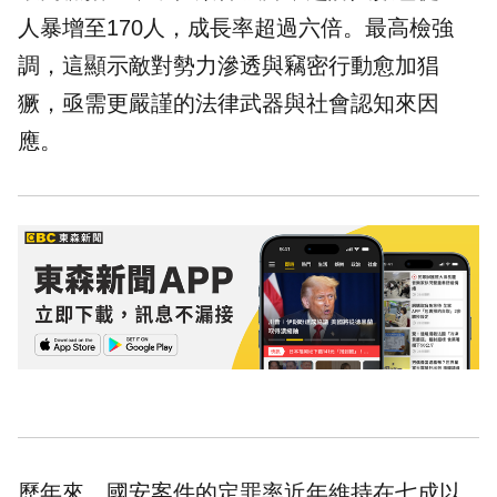
人暴增至170人，成長率超過六倍。最高檢強
調，這顯示敵對勢力滲透與竊密行動愈加猖
獗，亟需更嚴謹的法律武器與社會認知來因
應。
歷年來，國安案件的定罪率近年維持在七成以