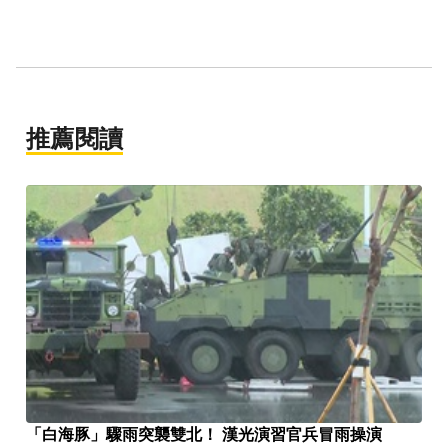
推薦閱讀
「白海豚」驟雨突襲雙北！ 漢光演習官兵冒雨操演