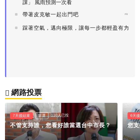
課」 風雨預測一次看
帶著皮克敏一起出門吧
PR
踩著空氣，邁向極限，讓每一步都輕盈有力
PR
網路投票
110人已投
7天後結束
單選
6天
不管支持誰，您看好誰當選台中市長？
您支