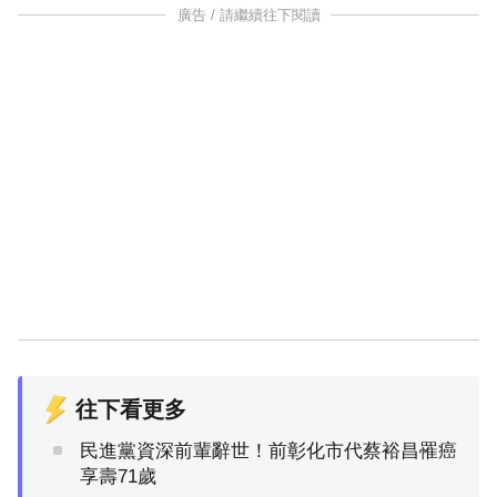
廣告 / 請繼續往下閱讀
往下看更多
民進黨資深前輩辭世！前彰化市代蔡裕昌罹癌
享壽71歲