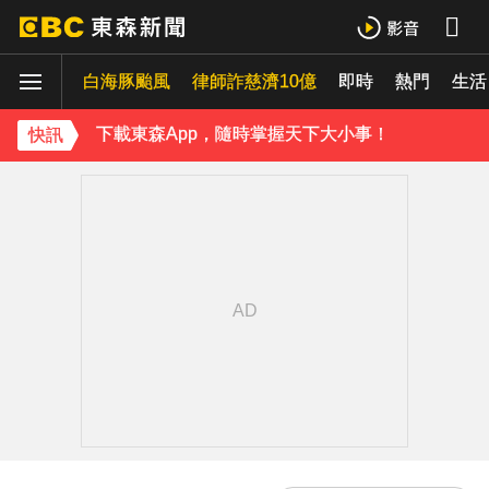
小24歲女友背景遭起底！姜厚任12點聲明「駁小三傳聞」：你在講三小？
白海豚颱風
律師詐慈濟10億
即時
熱門
生活
王子不倫粿粿判賠百萬！神隱9月「二度發聲」：行過死陰的幽谷
下載東森App，隨時掌握天下大小事！
快訊
小24歲女友背景遭起底！姜厚任12點聲明「駁小三傳聞」：你在講三小？