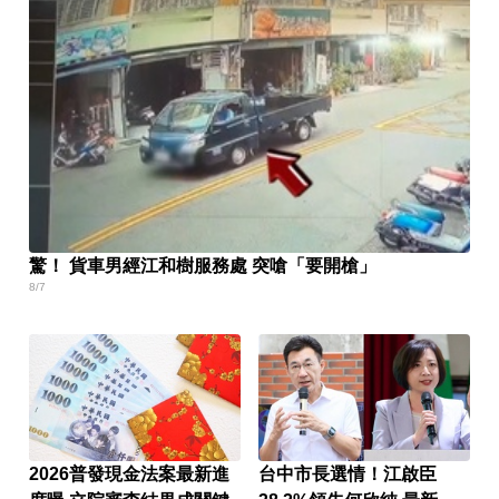
驚！ 貨車男經江和樹服務處 突嗆「要開槍」
8/7
2026普發現金法案最新進
台中市長選情！江啟臣