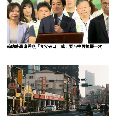
賴總統轟盧秀燕「食安破口」喊：要台中再搖擺一次