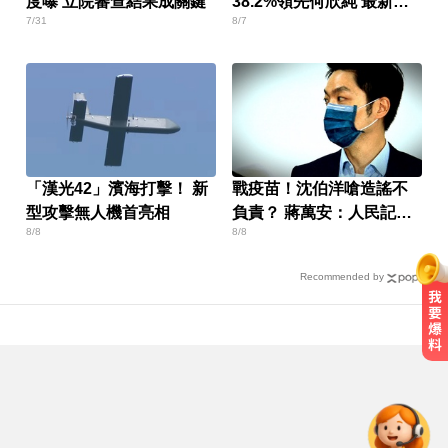
度曝 立院審查結果成關鍵
38.2%領先何欣純 最新民
7/31
8/7
調曝
「漢光42」濱海打擊！ 新
戰疫苗！沈伯洋嗆造謠不
型攻擊無人機首亮相
負責？ 蔣萬安：人民記憶
8/8
8/8
「洗不掉」
Recommended by
台玻夫人揭長子驟逝原因！兒媳譚
以欣71字發聲反駁
MLB／大谷10局致勝安當救世主！