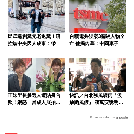
民眾黨創黨元老退黨！暗
台積電共諜案3關鍵人物全
控黨中央因人成事：帶著
亡 他揭內幕：中國棄子
尊嚴離開
正妹里長參選人遭貼身合
快訊／台北強風驟雨「沒
照！網怒「當成人展拍」
放颱風假」 蔣萬安說明
本人回應了
了！
Recommended by