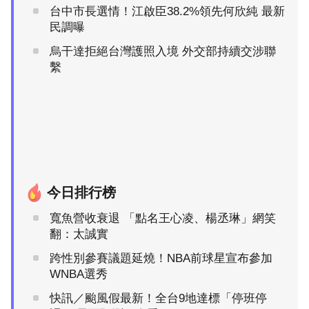
台中市長選情！江啟臣38.2%領先何欣純 最新
民調曝
烏干達拒絕台灣護照入境 外交部持續交涉聯
繫
今日排行榜
寬魚營收衰退 「點名王心凌、楊丞琳」網笑
翻：太誠實
跨性別參賽議題延燒！NBA前球星宣布參加
WNBA選秀
快訊／颱風假最新！全台9地達標「停班停