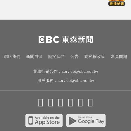
道奇險勝響尾蛇終止7連敗
攏係為了晶片！「斷交19年」 哥斯
大黎加連2年來台
台玻夫人揭長子驟逝原因！兒媳譚
以欣71字發聲反駁
MLB／大谷10局致勝安當救世主！
聯絡我們
新聞自律
關於我們
公告
隱私權政策
常見問題
道奇險勝響尾蛇終止7連敗
業務行銷合作：
service@ebc.net.tw
用戶服務：
service@ebc.net.tw