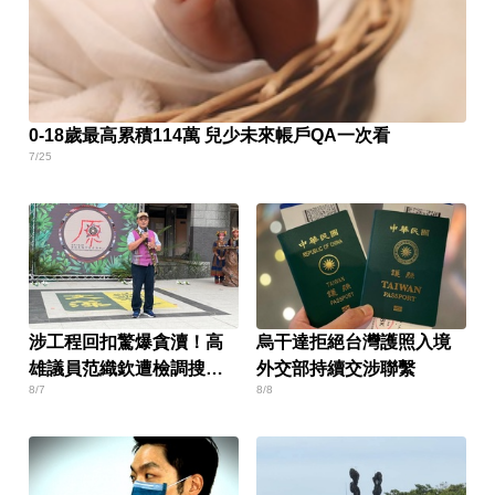
0-18歲最高累積114萬 兒少未來帳戶QA一次看
7/25
涉工程回扣驚爆貪瀆！高
烏干達拒絕台灣護照入境
雄議員范織欽遭檢調搜索
外交部持續交涉聯繫
8/7
8/8
偵訓