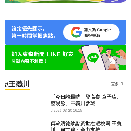
#王義川
更多
「今日誰最喘」登高賽 童子瑋、
蔡易餘、王義川參戰
2026-03-20 16:15
傳賴清德欽點黃世杰選桃園 王義
川、何志偉：全力支持