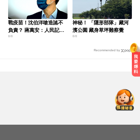
戰疫苗！沈伯洋嗆造謠不
神秘！ 「隱形部隊」藏河
負責？ 蔣萬安：人民記憶
濱公園 藏身草坪難察覺
8/8
8/8
「洗不掉」
Recommended by
機車紅燈熄火「牽車」也會被罰？
法院判決揭密
影／國道雨天驚魂！小貨車疑遇水
漂「方向盤抓不住」翻車
MLB／大谷10局致勝安當救世主！
道奇險勝響尾蛇終止7連敗