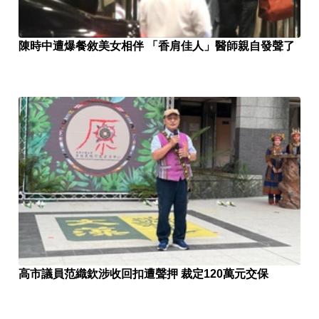
陳時中遭爆餐敘美女相伴 「香肩佳人」醫師親自發聲了
高市議員范織欽涉收回扣遭聲押 裁定120萬元交保