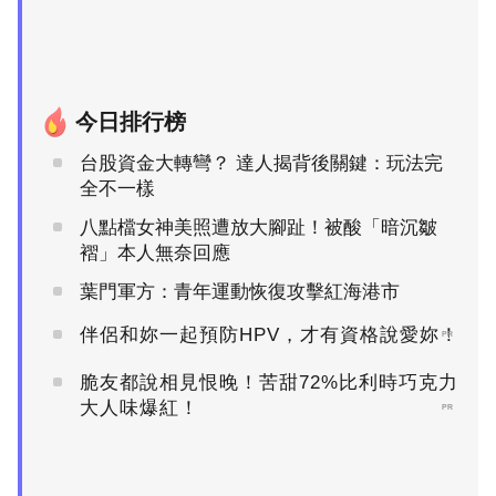
今日排行榜
台股資金大轉彎？ 達人揭背後關鍵：玩法完
全不一樣
八點檔女神美照遭放大腳趾！被酸「暗沉皺
褶」本人無奈回應
葉門軍方：青年運動恢復攻擊紅海港市
伴侶和妳一起預防HPV，才有資格說愛妳！
PR
脆友都說相見恨晚！苦甜72%比利時巧克力
大人味爆紅！
PR