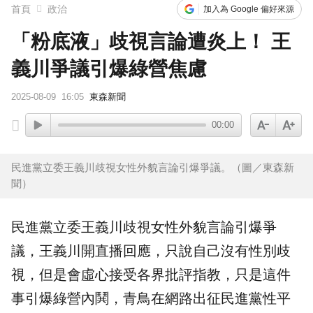
首頁
政治
加入為 Google 偏好來源
「粉底液」歧視言論遭炎上！ 王
義川爭議引爆綠營焦慮
2025-08-09
16:05
東森新聞
00:00
民進黨立委王義川歧視女性外貌言論引爆爭議。（圖／東森新
聞）
民進黨立委
王義川
歧視
女性外貌言論引爆爭
議，王義川開直播回應，只說自己沒有性別歧
視，但是會虛心接受各界批評指教，只是這件
事引爆綠營內鬨，青鳥在網路出征民進黨性平