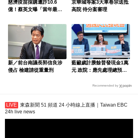
慈濟疫苗採購遭詐10.6
京華城等案3大車卷宗送抵
億！蔡英文曝「當年最難
高院 待分案審理
決定」
新／前台南議長郭信良涉
藍籲歲計賸餘普發現金1萬
侵占 檢建請從重量刑
元 政院：應先處理總預算
案
Recommended by
東森新聞 51 頻道 24 小時線上直播｜Taiwan EBC
24h live news