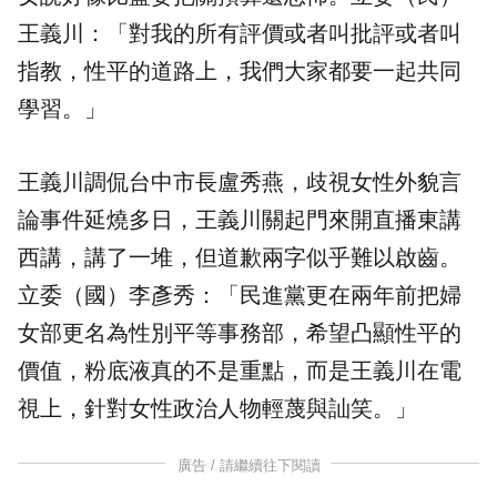
王義川：「對我的所有評價或者叫批評或者叫
指教，性平的道路上，我們大家都要一起共同
學習。」
王義川調侃台中市長
盧秀燕
，歧視女性外貌言
論事件延燒多日，王義川關起門來開直播東講
西講，講了一堆，但道歉兩字似乎難以啟齒。
立委（國）李彥秀：「民進黨更在兩年前把婦
女部更名為性別平等事務部，希望凸顯性平的
價值，
粉底液
真的不是重點，而是王義川在電
視上，針對女性政治人物輕蔑與訕笑。」
廣告 / 請繼續往下閱讀