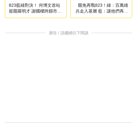
823藍綠對決！ 何博文首站
罷免再戰823！綠：百萬雄
挺罷羅明才 謝國樑跨縣市反
兵走入基層 藍：讓他們再輸
罷
一次
廣告 / 請繼續往下閱讀