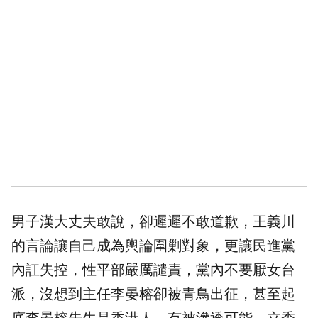
男子漢大丈夫敢說，卻遲遲不敢道歉，王義川
的言論讓自己成為輿論圍剿對象，更讓民進黨
內訌失控，性平部嚴厲譴責，黨內不要厭女台
派，沒想到主任李晏榕卻被青鳥出征，甚至起