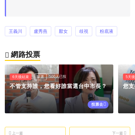
王義川
盧秀燕
厭女
歧視
粉底液
網路投票
500人已投
6天後結束
單選
5天
不管支持誰，您看好誰當選台中市長？
您支
投票去
上一篇
下一篇