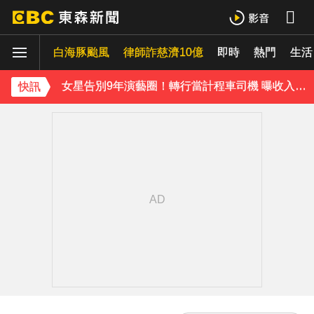
泰男團Dragon 5男星爆死訊！騎單車離家失聯 陳屍河中驚見「20公斤重物」
白海豚颱風
律師詐慈濟10億
即時
熱門
生活
女星告別9年演藝圈！轉行當計程車司機 曝收入：比演員賺更多
蔡阿嘎陷爭議！蘿拉神隱19個月首發文 遭酸「詐騙集團回歸」回應了
快訊
肥大叔猝逝5天！原訂明直播說明突喊卡 團隊忍痛曝原因
下載東森App，隨時掌握天下大小事！
知三當三等渣男分手！他被正宮抓包竟「原諒和好」妹子崩潰