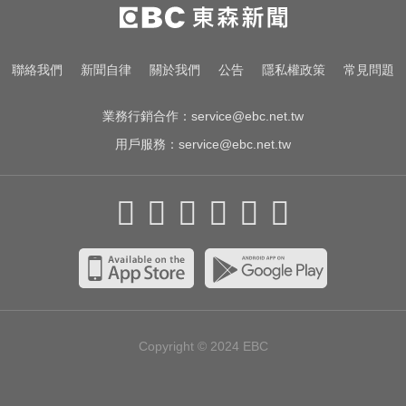
機車紅燈熄火「牽車」也會被罰？
法院判決揭密
影／國道雨天驚魂！小貨車疑遇水
聯絡我們
新聞自律
關於我們
公告
隱私權政策
常見問題
漂「方向盤抓不住」翻車
業務行銷合作：
service@ebc.net.tw
用戶服務：
service@ebc.net.tw
Copyright © 2024
EBC