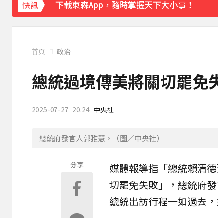
《理財達人秀》X 安聯投信免費講座報名中！搶
快訊
首頁
政治
總統過境傳美將關切罷免失
2025-07-27
20:24
中央社
總統府發言人郭雅慧。（圖／中央社）
分享
媒體報導指「
總統
賴清德
切罷免失敗」，總統府發
總統出訪行程一如過去，