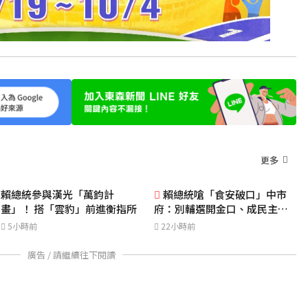
更多
賴總統參與漢光「萬鈞計
賴總統嗆「食安破口」中市
畫」！ 搭「雲豹」前進衡指所
府：別輔選開金口、成民主破
口
5小時前
22小時前
廣告 / 請繼續往下閱讀