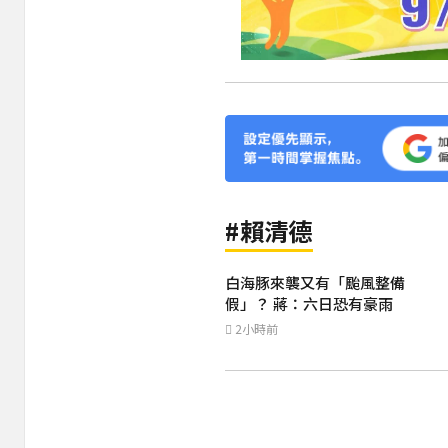
#賴清德
白海豚來襲又有「颱風整備
假」？ 蔣：六日恐有豪雨
2小時前