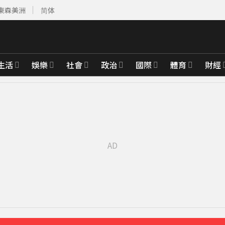
東森美洲
简体
生活
娛樂
社會
政治
國際
體育
財經
先卡位 2027
 放話秀超狂腹肌
頭狂親」他求饒喊：沒氣了
沉睡般離開