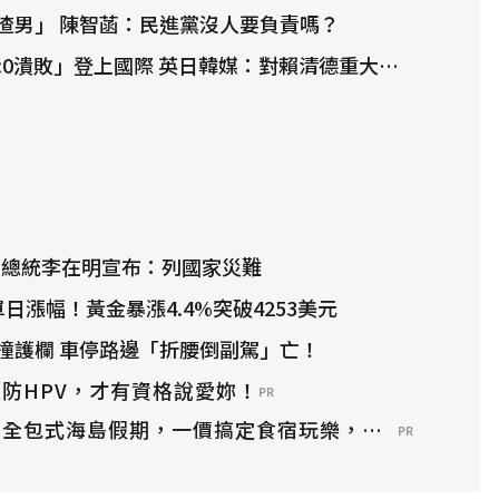
渣男」 陳智菡：民進黨沒人要負責嗎？
:0潰敗」登上國際 英日韓媒：對賴清德重大打擊
！ 總統李在明宣布：列國家災難
日漲幅！黃金暴漲4.4%突破4253美元
撞護欄 車停路邊「折腰倒副駕」亡！
防HPV，才有資格說愛妳！
PR
？全包式海島假期，一價搞定食宿玩樂，省錢更省心！
PR