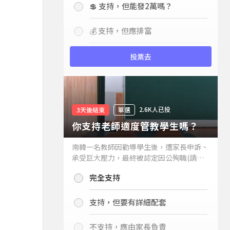
💲 支持，但能發2萬嗎？
💰 支持，但應排富
投票去
2.6K人已投
3天後結束
單選
你支持老師適度管教學生嗎？
南韓一名教師因勸導學生後，遭家長申訴、
承受巨大壓力，最終被認定因公殉職(請見
下列新聞)，引發外界關注教師教權。請問
完全支持
你支持老師適度管教學生嗎？
支持，但要有詳細配套
不支持，應由家長負責