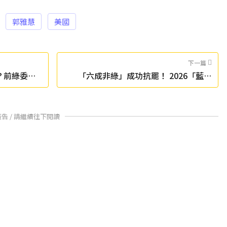
郭雅慧
美國
下一篇
？前綠委突
「六成非綠」成功抗罷！ 2026「藍白
合」如何延續受關注
廣告 / 請繼續往下閱讀