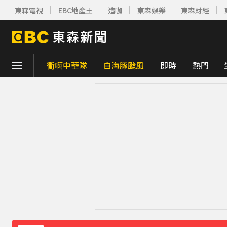
東森電視
EBC地產王
造咖
東森娛樂
東森財經
衝啊中華隊
白海豚颱風
即時
熱門
下載東森App，隨時掌握天下大小事！
《理財達人秀》X 安聯投信免費講座報名中！搶
孫淑媚首登JJA音樂節！被范曉萱1句話打動
曾國城、徐乃麟當眾激吻！戳破保鮮膜「抱
日傳奇女星辭世！兒子曝「最後時刻」：如
下載東森App，隨時掌握天下大小事！