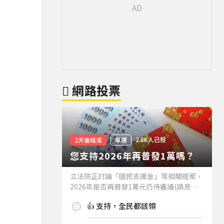
網路投票
2.8K人已投
2天後結束
單選
您支持2026年再普發1萬嗎？
立法院正討論「國民支援金」等相關提案，
2026年是否再普發1萬元仍待審議(請見下
方新聞)。如果2026年再普發1萬元，你支
👍 支持，全民都該領
持嗎？