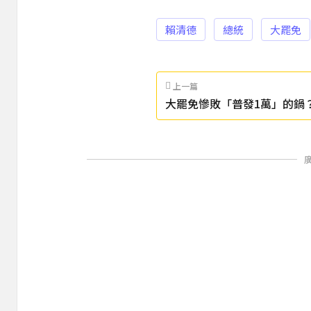
賴清德
總統
大罷免
上一篇
大罷免慘敗「普發1萬」的鍋
喊：發5萬並排富