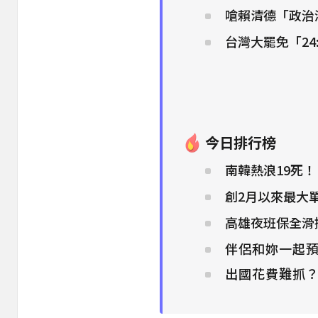
嗆賴清德「政治
台灣大罷免「24
今日排行榜
南韓熱浪19死
創2月以來最大單
高雄夜班保全滑
伴侶和妳一起預
出國花費難抓