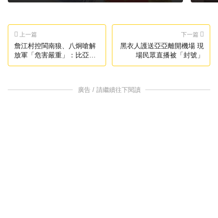
上一篇
下一篇
詹江村控閩南狼、八炯嗆解
黑衣人護送亞亞離開機場 現
放軍「危害嚴重」：比亞亞
場民眾直播被「封號」
更該驅逐
廣告 / 請繼續往下閱讀