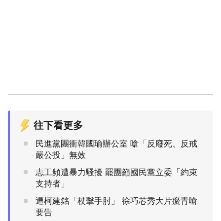
往下看更多
民進黨團衝韓國瑜辦公室 嗆「反廢死、反戒
嚴公投」無效
志工頻遭暴力騷擾 罷團籲國民黨立委「約束
支持者」
遭柯建銘「杖擊手肘」 徐巧芯秀大片瘀青嗆
要告