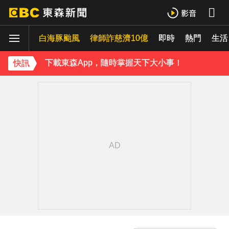
雲林羊肉查出汙染源！ 草料驗出戴奧辛超標
白海豚颱風
律師詐慈濟10億
即時
熱門
《理財達人秀》X 安聯投信免費講座報名中！搶先卡位 2027
生活
下載東森App，隨時掌握天下大小事！
快訊
宏碁發現兆基內部管理缺失 辭任董事長撤出經營層