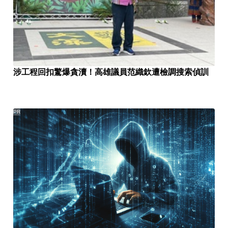
涉工程回扣驚爆貪瀆！高雄議員范織欽遭檢調搜索偵訓
PR