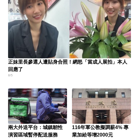
正妹里長參選人遭貼身合照！網怒「當成人展拍」本人
回應了
8/5
兩大外送平台：城鎮韌性
116年軍公教擬調薪4% 專
演習區域暫停配送服務
業加給等增2000元