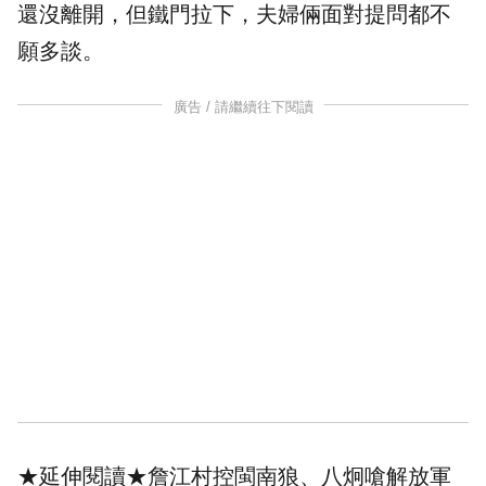
還沒離開，但鐵門拉下，夫婦倆面對提問都不
願多談。
廣告 / 請繼續往下閱讀
★延伸閱讀★
詹江村控閩南狼、八炯嗆解放軍