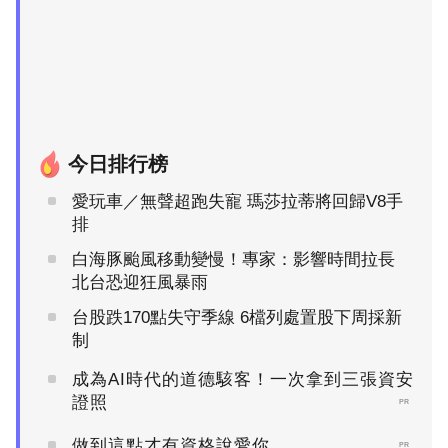
今日排行榜
愛玩車／無聲超跑失寵 瑪莎拉蒂將回歸V8手
排
白海豚颱風移動變慢！專家：影響時間拉長
北台恐迎狂風暴雨
台股跌170點失守季線 6檔列處置股下周採新
制
成為AI時代的道德駭客！一次拿到三張資安
證照
PR
做到這點才有資格說愛你
PR