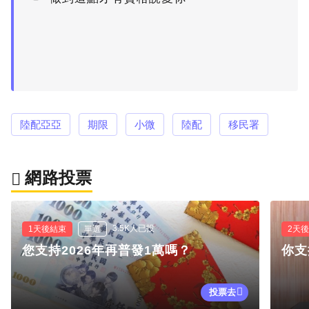
陸配亞亞
期限
小微
陸配
移民署
網路投票
3.5K人已投
1天後結束
單選
2天
您支持2026年再普發1萬嗎？
你支
投票去