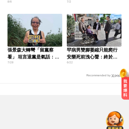
8/6
7/2
張景森大轉彎「留黨察
罕病男雙腳萎縮只能爬行
看」 坦言退黨是氣話：當
安樂死前洩心聲：終於看
7/28
6/22
民進黨烏鴉
到盡頭
Recommended by
南部今演習不降速！今早10點手機
狂響 違者最高罰15萬
資深歌手「小秦漢」張海漢辭世享
壽68歲 好友證實噩耗