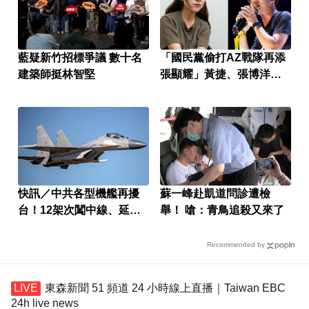
藍疑新竹招標爭議 數十名
「國民黨偷打AZ戰隊再添
建築師挺林智堅
張顯耀」黃捷、張博洋怒
批疫苗雙面人
快訊／中共各型機艦再擾
蘇一峰赴凱道問診遭檢
台！12架次闖中線、延伸
舉！ 嗆：青鳥追殺又來了
線
Recommended by
東森新聞 51 頻道 24 小時線上直播｜Taiwan EBC
24h live news