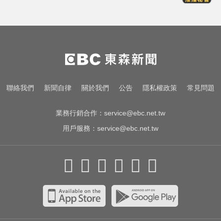
王凱過世還回棚內拍戲？製作人靈
堂喊：你殺青了
南部今演習不降速！今早10點手機
狂響 違者最高罰15萬
資深歌手「小秦漢」張海漢辭世享
聯絡我們
新聞自律
關於我們
公告
隱私權政策
常見問題
壽68歲 好友證實噩耗
業務行銷合作：
service@ebc.net.tw
用戶服務：
service@ebc.net.tw