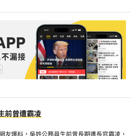
者生前曾遭霸凌
網友爆料，吳姓公務員生前曾長期遭長官霸凌，