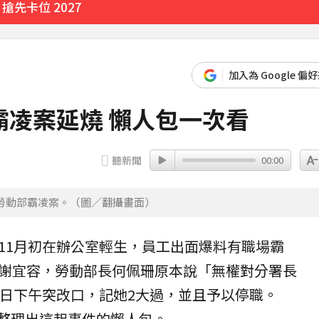
先卡位 2027
加入為 Google 偏
凌案延燒 懶人包一次看
聽新聞
00:00
勞動部霸凌案。（圖／翻攝畫面）
11月初在
辦公室
輕生，員工出面爆料有職場霸
謝宜容
，勞動部長
何佩珊
原本說「無權對分署長
）日下午突改口，記她2大過，並且予以停職。
家整理出這起事件的懶人包。