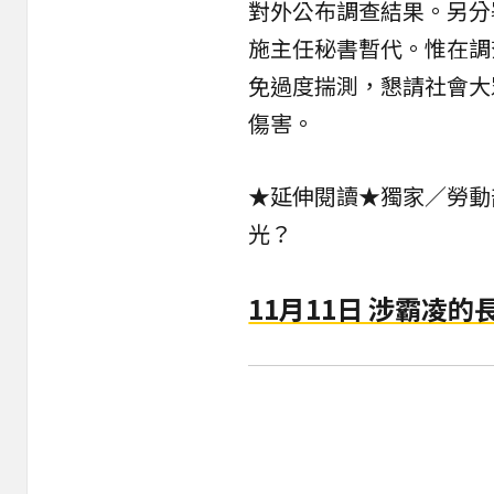
對外公布調查結果。另分
施主任秘書暫代。惟在調
免過度揣測，懇請社會大
傷害。
★延伸閱讀★
獨家／勞動
光？
11月11日 涉霸凌