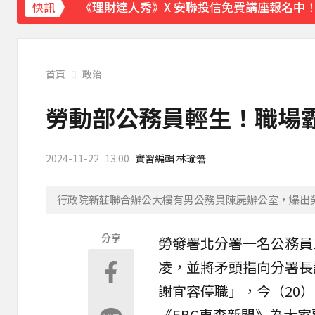
《理財達人秀》X 安聯投信免費講座報名中！搶
快訊
首頁
政治
勞動部公務員輕生！職場霸
2024-11-22
13:00
實習編輯 林瑜䇹
行政院新莊聯合辦公大樓有男公務員陳屍辦公室，爆出
分享
勞發署北分署一名
公務員
凌，並將矛頭指向分署長
謝宜容停職」，今（20
《EBC東森新聞》為大