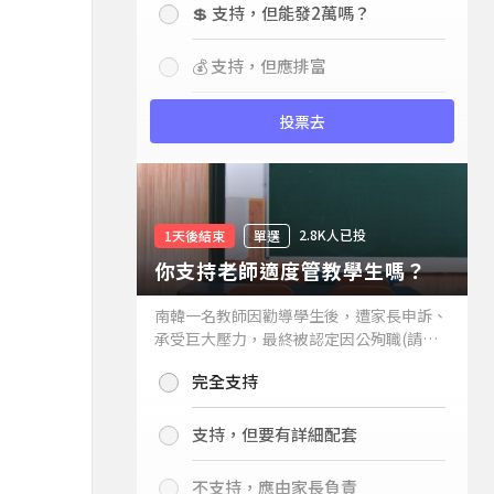
💲 支持，但能發2萬嗎？
💰 支持，但應排富
投票去
2.8K人已投
1天後結束
單選
你支持老師適度管教學生嗎？
南韓一名教師因勸導學生後，遭家長申訴、
承受巨大壓力，最終被認定因公殉職(請見
下列新聞)，引發外界關注教師教權。請問
完全支持
你支持老師適度管教學生嗎？
支持，但要有詳細配套
不支持，應由家長負責