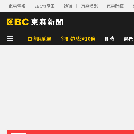
東森電視
EBC地產王
造咖
東森娛樂
東森財經
白海豚颱風
律師詐慈濟10億
即時
熱門
下載東森App，隨時掌握天下大小事！
《理財達人秀》X 安聯投信免費講座報名中！搶
下載東森App，隨時掌握天下大小事！