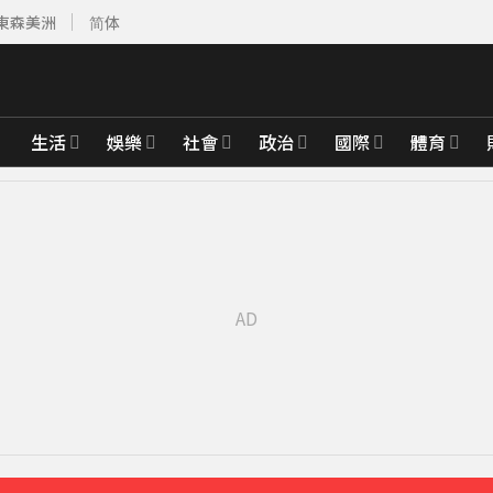
東森美洲
简体
生活
娛樂
社會
政治
國際
體育
先卡位 2027