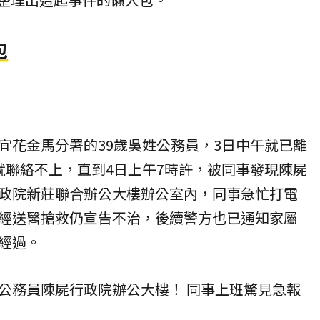
包
宜花金馬分署的39歲吳姓公務員，3日中午就已離
就聯絡不上，直到4日上午7時許，被同事發現陳屍
政院新莊聯合辦公大樓辦公室內，同事急忙打電
經送醫搶救仍宣告不治，後續警方也已通知家屬
經過。
公務員陳屍行政院辦公大樓！ 同事上班驚見急報