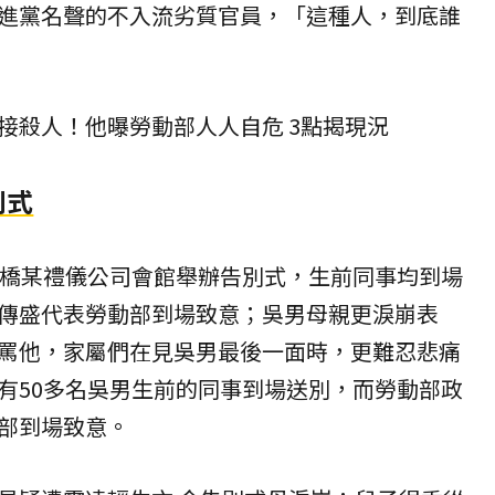
進黨名聲的不入流劣質官員，「這種人，到底誰
接殺人！他曝勞動部人人自危 3點揭現況
別式
板橋某禮儀公司會館舉辦告別式，生前同事均到場
傳盛代表勞動部到場致意；吳男母親更淚崩表
罵他，家屬們在見吳男最後一面時，更難忍悲痛
有50多名吳男生前的同事到場送別，而勞動部政
部到場致意。