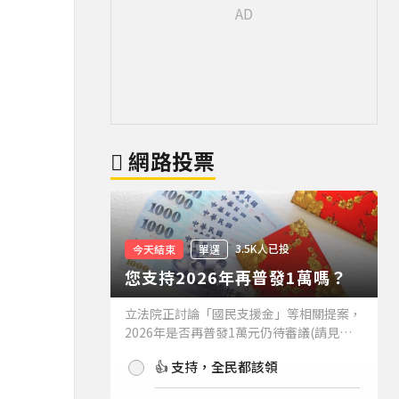
網路投票
3.5K人已投
今天結束
單選
您支持2026年再普發1萬嗎？
立法院正討論「國民支援金」等相關提案，
2026年是否再普發1萬元仍待審議(請見下
方新聞)。如果2026年再普發1萬元，你支
👍 支持，全民都該領
持嗎？