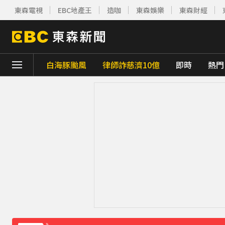
東森電視
EBC地產王
造咖
東森娛樂
東森財經
白海豚颱風
律師詐慈濟10億
即時
熱門
下載東森App，隨時掌握天下大小事！
攏係為了晶片！「斷交19年」 哥斯大黎加連
神秘！ 「隱形部隊」藏河濱公園 藏身草坪難
傳石崇良請辭 行政院：無相關討論
56分鐘