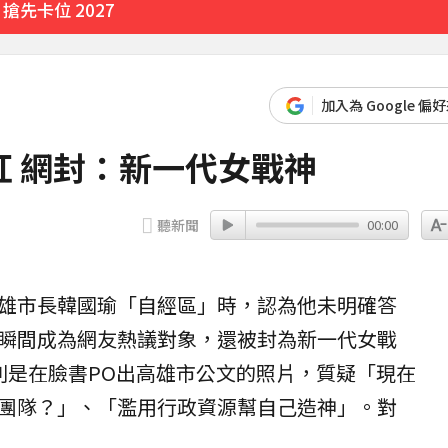
先卡位 2027
臨門
32分鐘前
加入為 Google 偏
歲
 網封：新一代女戰神
翻：太誠實
聽新聞
00:00
2年來台
25分鐘前
雄市長
韓國瑜
「自經區」時，認為他未明確答
瞬間成為網友熱議對象，還被封為新一代女戰
則是在臉書PO出高雄市公文的照片，質疑「現在
團隊？」、「濫用行政資源幫自己
造神
」。對