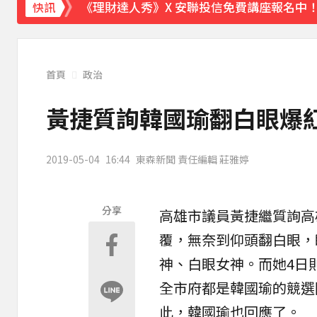
《理財達人秀》X 安聯投信免費講座報名中！搶
快訊
《半澤直樹》男星宣布再婚！迎新生命雙喜
涉製毒、跨國販毒！埃及女星被判死刑
首頁
政治
美國抗癌網紅拒安寧！家屬證實死訊 得年26
黃捷質詢韓國瑜翻白眼爆紅
寬魚營收衰退 「點名王心凌、楊丞琳」網笑
2019-05-04
16:44
東森新聞 責任編輯 莊雅婷
下載東森App，隨時掌握天下大小事！
攏係為了晶片！「斷交19年」 哥斯大黎加連
分享
高雄市議員
黃捷
繼質詢高
覆，無奈到仰頭翻白眼，
神、白眼女神。而她4日
全市府都是韓國瑜的競選
此，韓國瑜也回應了。