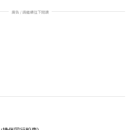
廣告 / 請繼續往下閱讀
山捷伴同行粉專
)