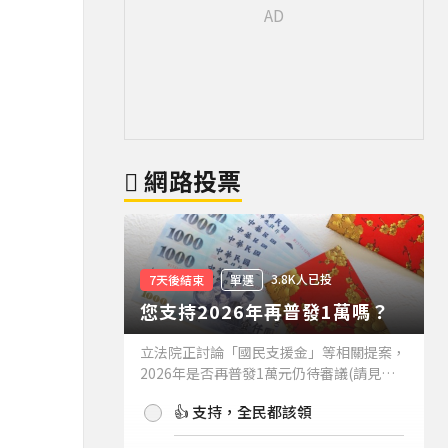
網路投票
3.8K人已投
7天後結束
單選
您支持2026年再普發1萬嗎？
立法院正討論「國民支援金」等相關提案，
2026年是否再普發1萬元仍待審議(請見下
方新聞)。如果2026年再普發1萬元，你支
👍 支持，全民都該領
持嗎？