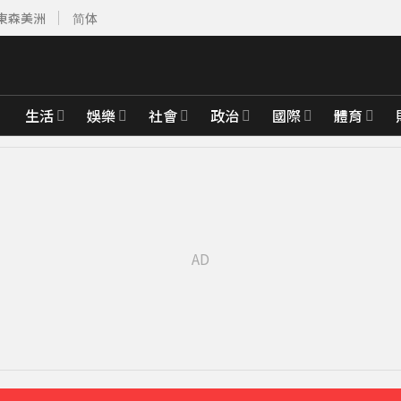
東森美洲
简体
生活
娛樂
社會
政治
國際
體育
2年來台
25分鐘前
察覺
43分鐘前
前