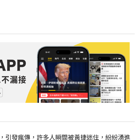
，引發瘋傳，許多人瞬間被黃捷迷住，紛紛湧進