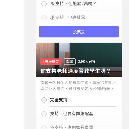
💲 支持，但能發2萬嗎？
💰 支持，但應排富
投票去
2.9K人已投
1天後結束
單選
你支持老師適度管教學生嗎？
南韓一名教師因勸導學生後，遭家長申訴、
承受巨大壓力，最終被認定因公殉職(請見
下列新聞)，引發外界關注教師教權。請問
完全支持
你支持老師適度管教學生嗎？
支持，但要有詳細配套
不支持，應由家長負責