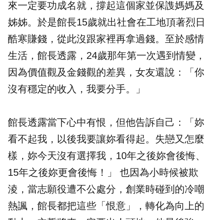
來一定要功成名就，撐起這個家並保謢媽媽及
姊姊。於是館長15歲就出社會在工地頂著烈日
酷寒賺錢，從此沒跟家裡再拿過錢。至於感情
生活，館長透露，24歲那年第一次遇到情變，
因為價值觀及金錢觀的差異，女友還說：「你
沒有穩定的收入，我要分手。」
館長透露當下心中有恨，但他告訴自己：「妳
看不起我，以後我要讓妳看得起。失戀又怎麼
樣，妳今天沒有選擇我，10年之後妳會後悔、
15年之後妳更會後悔！」 也因為小時候被欺
淩，當志願役遭不公處分，創業時碰到的冷嘲
熱諷，館長都把這些「恨意」，轉化為向上的