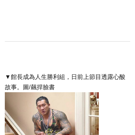
▼館長成為人生勝利組，日前上節目透露心酸
故事。圖/飆捍臉書