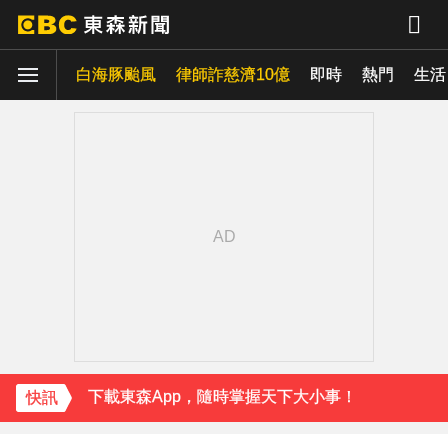
白海豚颱風
律師詐慈濟10億
即時
熱門
生活
下載東森App，隨時掌握天下大小事！
白海豚颱風強襲日本！奄美逾3萬戶停電 沖繩5人受傷
獨家／金價衝高！1公斤金塊值458萬 較1個月前增近28萬
《理財達人秀》X 安聯投信免費講座報名中！搶先卡位 2027
下載東森App，隨時掌握天下大小事！
快訊
白海豚颱風強襲日本！奄美逾3萬戶停電 沖繩5人受傷