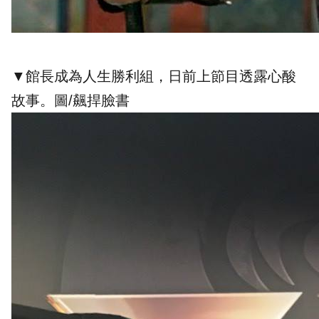
▼館長成為人生勝利組，日前上節目透露心酸
故事。圖/飆捍臉書