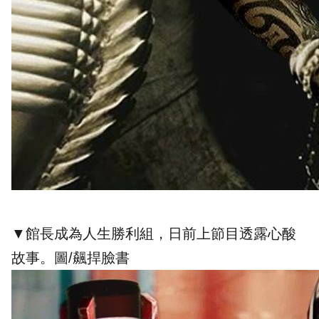
▼館長成為人生勝利組，日前上節目透露心酸
故事。圖/飆捍臉書