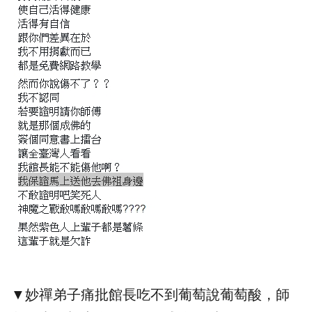
▼妙禪弟子痛批館長吃不到葡萄說葡萄酸，師