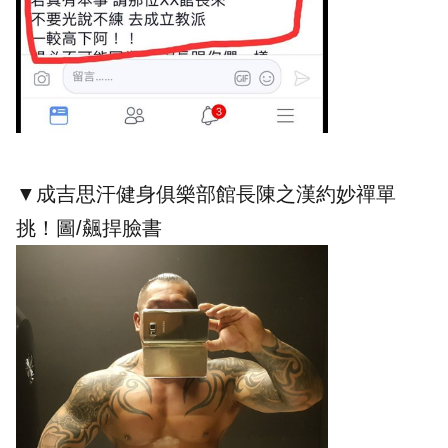
▼成吉思汗健身俱樂部館長陳之漢約妙禪單
挑！圖/飆捍臉書