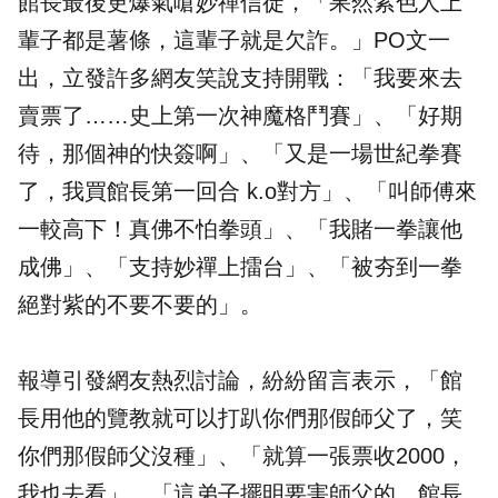
館長最後更爆氣嗆妙禪信徒，「果然紫色人上
輩子都是薯條，這輩子就是欠詐。」PO文一
出，立發許多網友笑說支持開戰：「我要來去
賣票了……史上第一次神魔格鬥賽」、「好期
待，那個神的快簽啊」、「又是一場世紀拳賽
了，我買館長第一回合 k.o對方」、「叫師傅來
一較高下！真佛不怕拳頭」、「我賭一拳讓他
成佛」、「支持妙禪上擂台」、「被夯到一拳
絕對紫的不要不要的」。
報導引發網友熱烈討論，紛紛留言表示，「館
長用他的覽教就可以打趴你們那假師父了，笑
你們那假師父沒種」、「就算一張票收2000，
我也去看」、「這弟子擺明要害師父的，館長