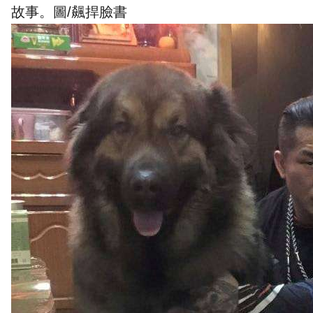
故事。圖/飆捍臉書