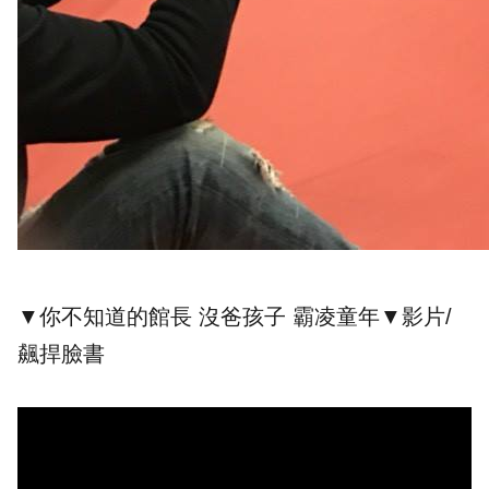
▼你不知道的館長 沒爸孩子 霸凌童年▼影片/
飆捍臉書