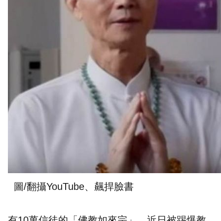
圖/翻攝YouTube、飆捍臉書
有10萬信徒的「佛教如來宗」，近日被踢爆教