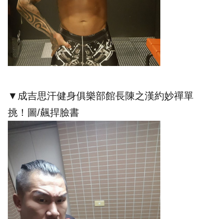
▼成吉思汗健身俱樂部館長陳之漢約妙禪單
挑！圖/飆捍臉書