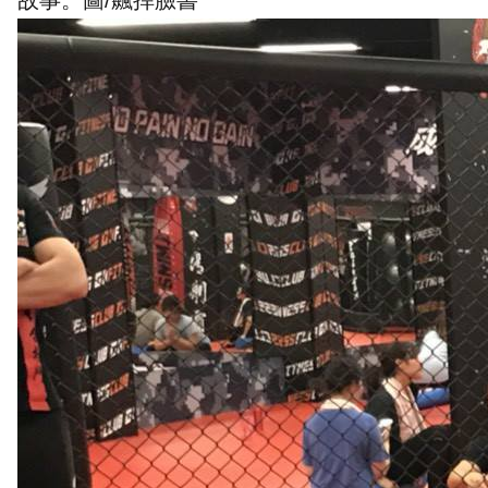
故事。圖/飆捍臉書