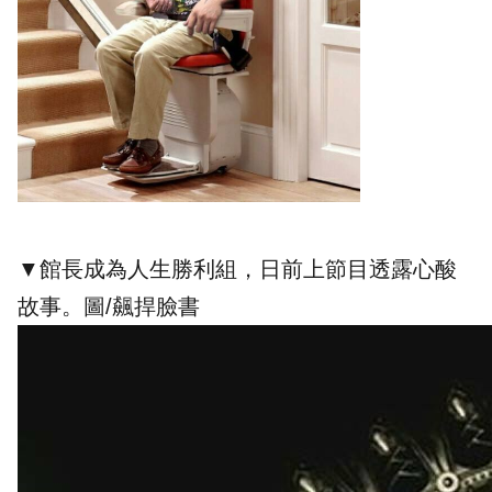
▼館長成為人生勝利組，日前上節目透露心酸
故事。圖/飆捍臉書