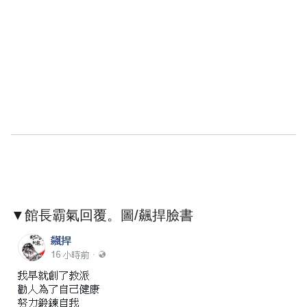
▼館長霸氣回覆。圖/飆捍臉書