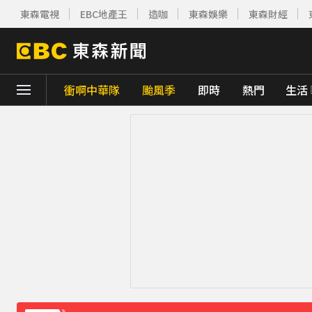
東森電視
EBC地產王
造咖
東森娛樂
東森財經
衝啊中華隊
颱風季
即時
熱門
生活
下載東森App，隨時掌握天下大小事！
環法女子自行車賽爆「胸罩作弊」！官方急
美伊有望達成協議！道瓊收盤創新高 國際油
東森深度周報／股民「夢碎」時刻 股市震盪
《理財達人秀》X 安聯投信免費講座報名中！搶
下載東森App，隨時掌握天下大小事！