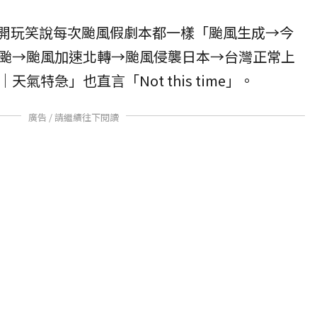
s上開玩笑說每次颱風假劇本都一樣「颱風生成→今
颱→颱風加速北轉→颱風侵襲日本→台灣正常上
氣特急」也直言「Not this time」。
廣告 / 請繼續往下閱讀