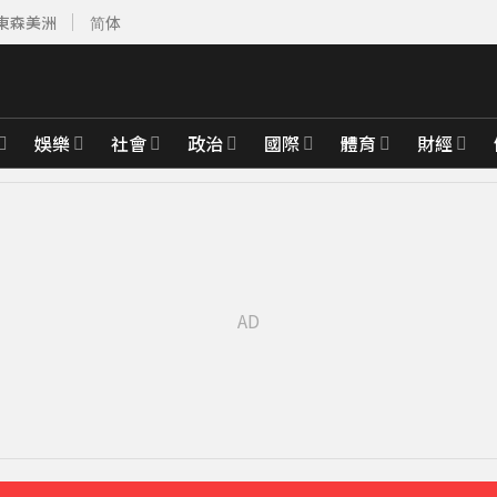
東森美洲
简体
娛樂
社會
政治
國際
體育
財經
出手
2分鐘前
價連3跌
8分鐘前
加劇 投資迷思現形
43分鐘前
先卡位 2027