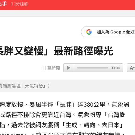
出手
2分鐘前
加入為 Google 偏
長胖又變慢」最新路徑曝光
聽新聞
00:00
灣颱風論壇｜天氣特急」）
速度放慢、
暴風半徑
「長胖」達380公里，
氣象署
威
路徑
不排除會更靠近台灣。氣象粉專「台灣颱
指，過去常被網友戲稱「生成、轉向、去日本」
 this time」，讓不少原本還在觀望的網友嚇壞，