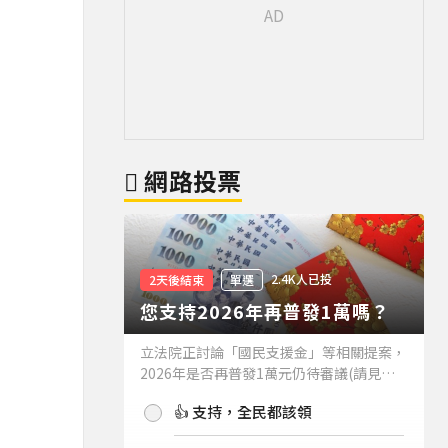
網路投票
2.4K人已投
2天後結束
單選
您支持2026年再普發1萬嗎？
立法院正討論「國民支援金」等相關提案，
2026年是否再普發1萬元仍待審議(請見下
方新聞)。如果2026年再普發1萬元，你支
👍 支持，全民都該領
持嗎？