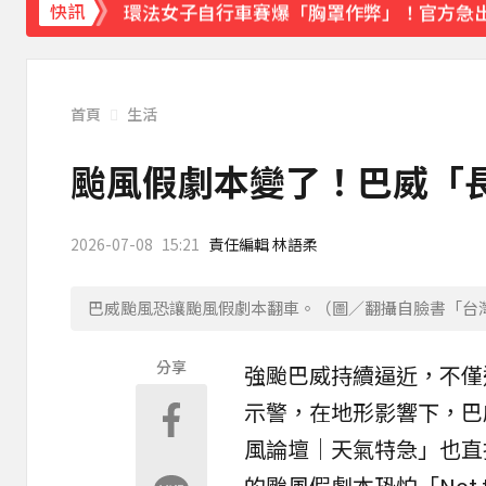
環法女子自行車賽爆「胸罩作弊」！官方急
快訊
首頁
生活
颱風假劇本變了！巴威「
2026-07-08
15:21
責任編輯 林語柔
巴威颱風恐讓颱風假劇本翻車。（圖／翻攝自臉書「台
分享
強颱巴威持續逼近，不僅
示警，在地形影響下，巴
風論壇｜天氣特急」也直
的
颱風假
劇本恐怕「Not