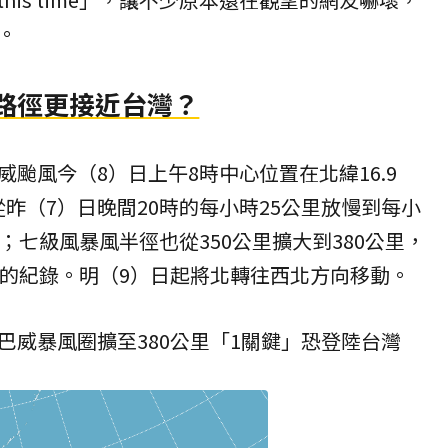
。
 路徑更接近台灣？
威颱風
今（8）日上午8時中心位置在北緯16.9
度從昨（7）日晚間20時的每小時25公里放慢到每小
；七級風暴風半徑也從350公里擴大到380公里，
下的紀錄。明（9）日起將北轉往西北方向移動。
巴威暴風圈擴至380公里「1關鍵」恐登陸台灣