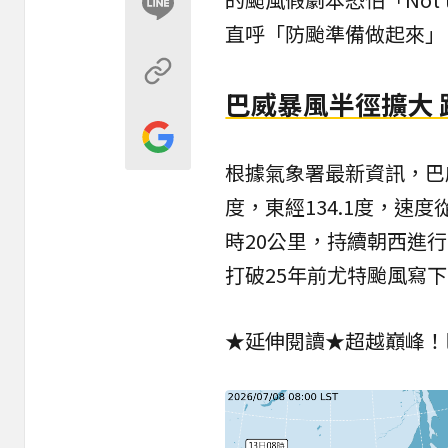
直呼「防颱準備做起來」
巴威暴風半徑擴大
根據氣象署最新資訊，
巴
度，東經134.1度，速
時20公里，持續朝西進行
打破25年前尤特颱風寫
★延伸閱讀★
超越巔峰！