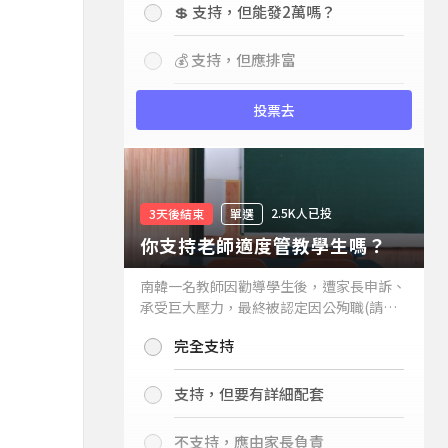
💲 支持，但能發2萬嗎？
💰 支持，但應排富
投票去
2.5K人已投
3天後結束
單選
你支持老師適度管教學生嗎？
南韓一名教師因勸導學生後，遭家長申訴、
承受巨大壓力，最終被認定因公殉職(請見
下列新聞)，引發外界關注教師教權。請問
完全支持
你支持老師適度管教學生嗎？
支持，但要有詳細配套
不支持，應由家長負責