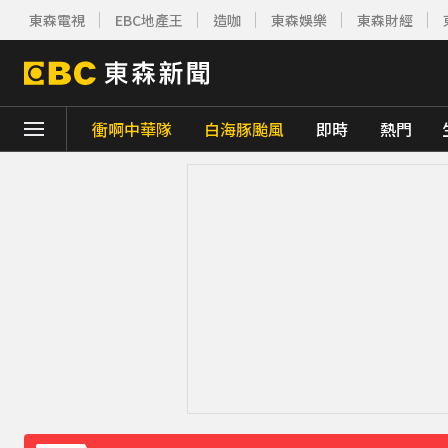
東森電視
EBC地產王
造咖
東森娛樂
東森財經
衝啊中華隊
白海豚颱風
即時
熱門
下載東森App，隨時掌握天下大小事！
川普簽署行政命令！限縮出生公民權並禁生
別驚慌！今14:30分發「演習預告」訊息 下
白海豚外圍雲系發威！7縣市大雨特報 警戒
白海豚進逼會放颱風假？全台各縣市暴風侵
《理財達人秀》X 安聯投信免費講座報名中！搶