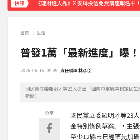
快訊
下載東森App，隨時掌握天下大小事！
川普簽署行政命令！限縮出生公民權並禁生
首頁
生活
普發1萬「最新進度」曝！
2026-06-16
09:39
責任編輯 林彥臣
國民黨立委羅明才等23人提出「因應中東戰事穩定民生
新聞）
分享
國民黨立委
羅明才
等23
金特別條例草案」，主張
至少12縣市已經率先加