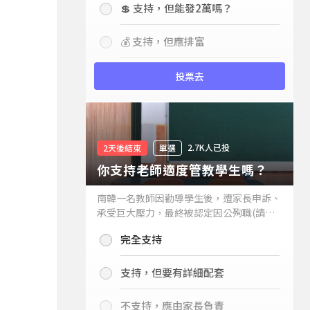
💲 支持，但能發2萬嗎？
💰 支持，但應排富
投票去
2.7K人已投
2天後結束
單選
你支持老師適度管教學生嗎？
南韓一名教師因勸導學生後，遭家長申訴、
承受巨大壓力，最終被認定因公殉職(請見
下列新聞)，引發外界關注教師教權。請問
完全支持
你支持老師適度管教學生嗎？
支持，但要有詳細配套
不支持，應由家長負責