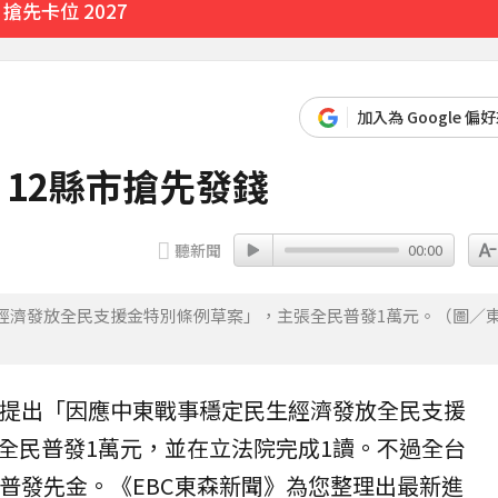
育旅遊
6分鐘前
加入為 Google 偏
 12縣市搶先發錢
聽新聞
00:00
經濟發放全民支援金特別條例草案」，主張全民普發1萬元。（圖／
人提出「因應中東戰事穩定民生經濟發放全民支援
全民
普發
1萬
元，並在立法院完成1讀。不過全台
碼普發先金。《EBC東森新聞》為您整理出最新進