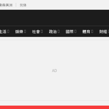
東森美洲
简体
生活
娛樂
社會
政治
國際
體育
財經
育旅遊
6分鐘前
週正式登場
18分鐘前
範圍一次看
25分鐘前
襲率曝
31分鐘前
先卡位 2027