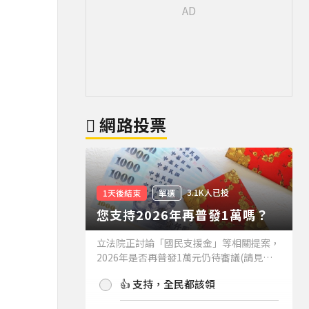
網路投票
3.1K人已投
1天後結束
單選
您支持2026年再普發1萬嗎？
立法院正討論「國民支援金」等相關提案，
2026年是否再普發1萬元仍待審議(請見下
方新聞)。如果2026年再普發1萬元，你支
👍 支持，全民都該領
持嗎？