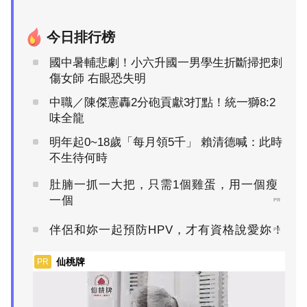
今日排行榜
國中暑輔悲劇！小六升國一男學生折斷掃把刺
傷女師 右眼恐失明
中職／陳傑憲轟2分砲貢獻3打點！統一獅8:2
味全龍
明年起0~18歲「每月領5千」 賴清德喊：此時
不生待何時
肚腩一抓一大把，只需1個雞蛋，用一個瘦
一個
PR
伴侶和妳一起預防HPV，才有資格說愛妳！
PR
仙桃牌
PR