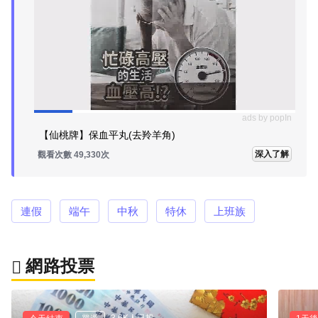
ads by popIn
【仙桃牌】保血平丸(去羚羊角)
深入了解
觀看次數 49,330次
連假
端午
中秋
特休
上班族
網路投票
3.6K人已投