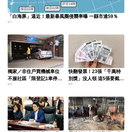
「白海豚」逼近！最新暴風圈侵襲率曝 一縣市達59％
8/7
獨家／非住戶買機械車位
快翻發票！23張「千萬特
不服社區「限登記1車停」
別獎」沒人領 這5張要截止
8/5
8/5
報警
兌獎了