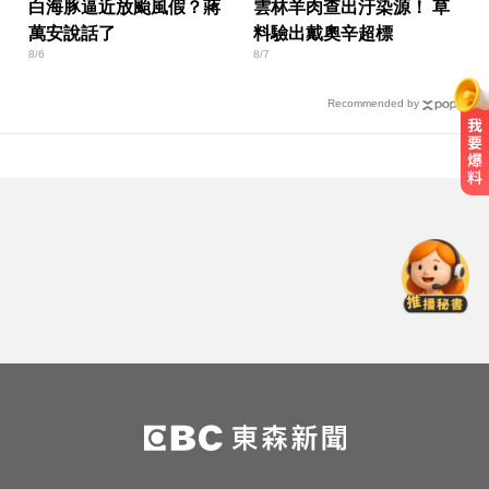
白海豚逼近放颱風假？蔣
雲林羊肉查出汙染源！ 草
萬安說話了
料驗出戴奧辛超標
8/6
8/7
Recommended by
川普簽署行政命令！限縮出生公民
權並禁生育旅遊
白海豚颱風強襲日本！奄美逾3萬戶
停電 沖繩5人受傷
緯創股利2度延發史上首例 金管會
說重話：考慮收回股務自辦
川普簽署行政命令！限縮出生公民
權並禁生育旅遊