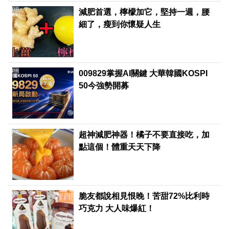
PR
減肥首選，檸檬加它，堅持一週，腰
細了，瘦到你懷疑人生
PR
009829掌握AI關鍵 大華韓國KOSPI
50今強勢開募
PR
超神減肥神器！橘子不要直接吃，加
點這個！體重天天下降
PR
脆友都說相見恨晚！苦甜72%比利時
巧克力 大人味爆紅！