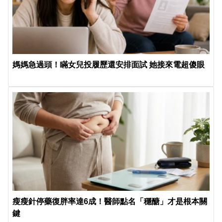
媽媽急過頭！瞞女兒投履歷還安排面試 她接來電超傻眼
瘦瘦針停藥復胖率達6成！醫師點名「穩醣」才是根本關
鍵