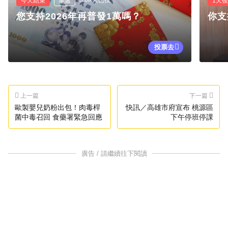
今天結束
單選
1天
您支持2026年再普發1萬嗎？
你支
投票去
上一篇
下一篇
歐製嬰兒奶粉出包！肉毒桿
快訊／高雄市府宣布 桃源區
菌中毒召回 食藥署緊急回應
下午停班停課
廣告 / 請繼續往下閱讀