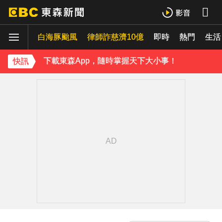
《理財達人秀》X 安聯投信免費講座報名中！搶先卡位 2027
白海豚颱風
下載東森App，隨時掌握天下大小事！
律師詐慈濟10億
即時
熱門
生活
《理財達人秀》X 安聯投信免費講座報名中！搶先卡位 2027
快訊