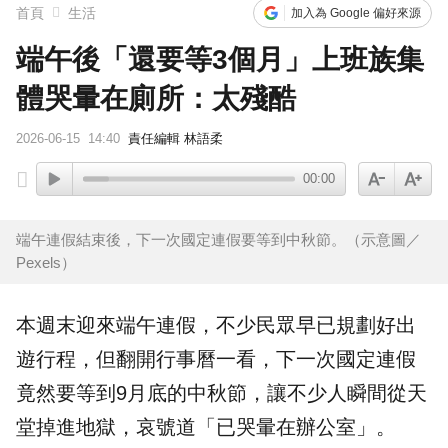
首頁
生活
加入為 Google 偏好來源
端午後「還要等3個月」上班族集
體哭暈在廁所：太殘酷
2026-06-15
14:40
責任編輯 林語柔
00:00
端午連假結束後，下一次國定連假要等到中秋節。（示意圖／
Pexels）
本週末迎來
端午
連假
，不少民眾早已規劃好出
遊行程，但翻開行事曆一看，下一次國定連假
竟然要等到9月底的
中秋
節，讓不少人瞬間從天
堂掉進地獄，哀號道「已哭暈在辦公室」。