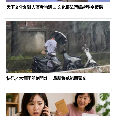
天下文化創辦人高希均逝世 文化部呈請總統明令褒揚
快訊／大雷雨即刻開炸！ 最新警戒範圍曝光