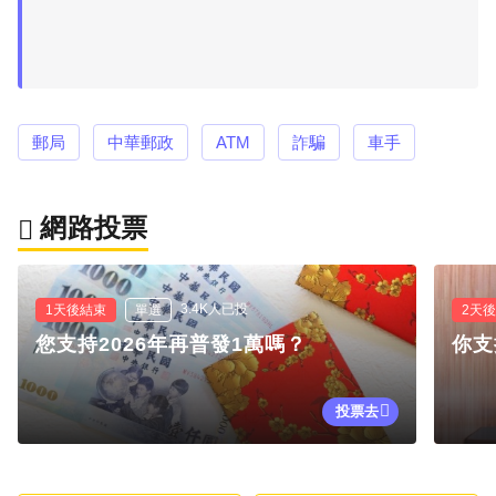
郵局
中華郵政
ATM
詐騙
車手
網路投票
3.4K人已投
1天後結束
單選
2天
您支持2026年再普發1萬嗎？
你支
投票去