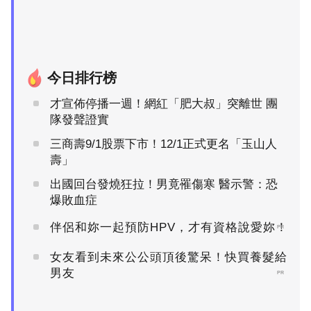
今日排行榜
才宣佈停播一週！網紅「肥大叔」突離世 團
隊發聲證實
三商壽9/1股票下市！12/1正式更名「玉山人
壽」
出國回台發燒狂拉！男竟罹傷寒 醫示警：恐
爆敗血症
伴侶和妳一起預防HPV，才有資格說愛妳！
PR
女友看到未來公公頭頂後驚呆！快買養髮給
男友
PR