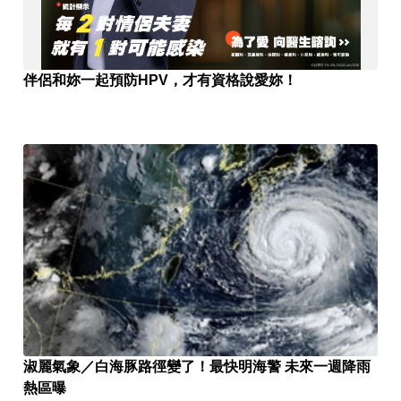
伴侶和妳一起預防HPV，才有資格說愛妳！
淑麗氣象／白海豚路徑變了！最快明海警 未來一週降雨
熱區曝