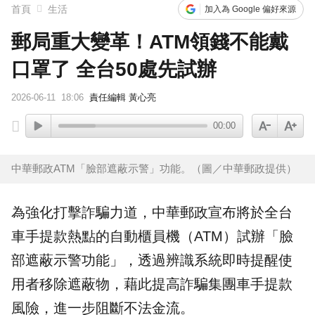
首頁
生活
加入為 Google 偏好來源
郵局重大變革！ATM領錢不能戴
口罩了 全台50處先試辦
2026-06-11
18:06
責任編輯 黃心亮
00:00
中華郵政ATM「臉部遮蔽示警」功能。（圖／中華郵政提供）
為強化打擊
詐騙
力道，
中華郵政
宣布將於全台
車手
提款熱點的自動櫃員機（
ATM
）試辦「臉
部遮蔽示警功能」，透過辨識系統即時提醒使
用者移除遮蔽物，藉此提高詐騙集團車手提款
風險，進一步阻斷不法金流。