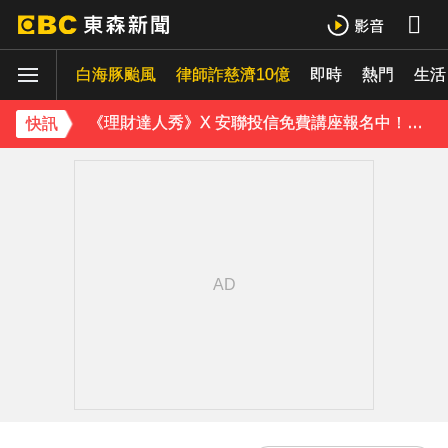
白海豚進逼沖繩鹿兒島 強風豪雨26萬人撤離
白海豚颱風
律師詐慈濟10億
即時
熱門
生活
資深歌手「小秦漢」張海漢辭世享壽68歲 好友證實噩耗
《理財達人秀》X 安聯投信免費講座報名中！搶先卡位 2027
快訊
下載東森App，隨時掌握天下大小事！
內政部向憲法法庭遞狀 聲請解散統促黨