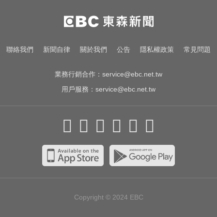
一變天膝蓋就發癢？李祖寧自曝半
月板變形，醫揭保骨與增肌兩大救
星！
愛玩車／無聲超跑失寵 瑪莎拉蒂將
聯絡我們
新聞自律
關於我們
公告
隱私權政策
常見問題
回歸V8手排
業務行銷合作：
service@ebc.net.tw
用戶服務：
service@ebc.net.tw
Copyright © 2024
EBC