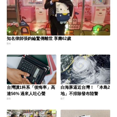
知名律師張鈞綸驚傳離世 享壽62歲
8/4
台灣讀1科系「後悔率」高
白海豚逼近台灣！ 「本島2
達56% 過來人吐心聲
地」不排除發布陸警
8/6
8/7