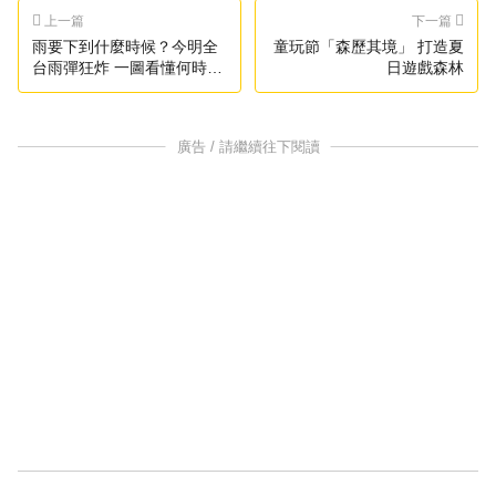
上一篇
下一篇
雨要下到什麼時候？今明全
童玩節「森歷其境」 打造夏
台雨彈狂炸 一圖看懂何時放
日遊戲森林
晴
廣告 / 請繼續往下閱讀