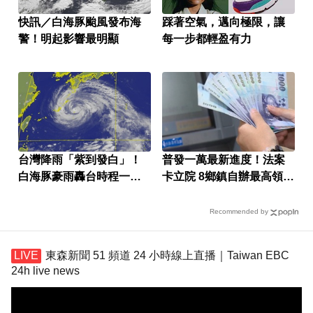
快訊／白海豚颱風發布海
踩著空氣，邁向極限，讓
警！明起影響最明顯
每一步都輕盈有力
台灣降雨「紫到發白」！
普發一萬最新進度！法案
白海豚豪雨轟台時程一次
卡立院 8鄉鎮自辦最高領1
看
萬
Recommended by
東森新聞 51 頻道 24 小時線上直播｜Taiwan EBC
24h live news