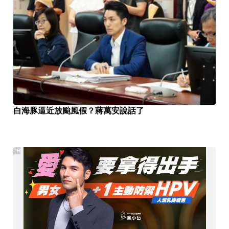
白海豚逼近放颱風假？蔣萬安說話了
PR