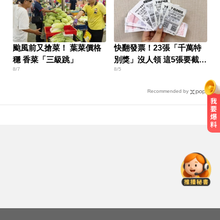
颱風前又搶菜！ 葉菜價格
快翻發票！23張「千萬特
穩 香菜「三級跳」
別獎」沒人領 這5張要截止
8/7
8/5
兌獎了
Recommended by
一變天膝蓋就發癢？李祖寧自曝半
月板變形，醫揭保骨與增肌兩大救
星！
愛玩車／無聲超跑失寵 瑪莎拉蒂將
回歸V8手排
國中暑輔悲劇！小六升國一男學生
折斷掃把刺傷女師 右眼恐失明