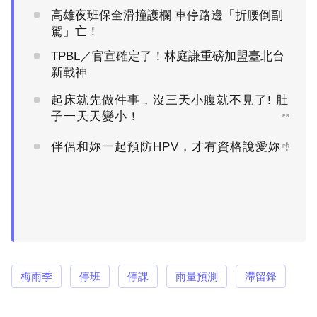
高雄夜班保全滑撞護欄 車停路邊「折腰倒副
駕」亡！
TPBL／官宣確定了！林庭謙重磅加盟臺北台
新戰神
起床就先做件事，沒三天小腹就不見了! 肚
子一天天變小！
PR
伴侶和妳一起預防HPV，才有資格說愛妳！
PR
梅雨季
停班
停課
雨量預測
滯留鋒