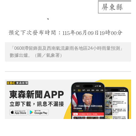
「0608滯留鋒面及西南氣流豪雨各地區24小時雨量預測」
數據出爐。（圖／氣象署）