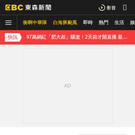
《理財達人秀》X 安聯投信免費講座報名中！搶先卡位 2027
衝啊中華隊
白海豚颱風
即時
熱門
生活
97萬網紅「肥大叔」驟逝！2天前才開直播 最後身影曝光粉鼻酸
娛
金牌員工轉投李多慧！剪輯師突暴紅狂接20業配 Joeman 認：我也會想離職
快訊
下載東森App，隨時掌握天下大小事！
緯創股利2度延發史上首例 金管會說重話：考慮收回股務自辦