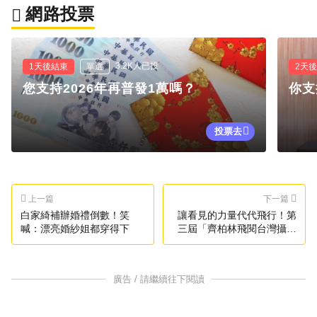
網路投票
3.2K人已投
1天後結束
單選
2天
您支持2026年再普發1萬嗎？
你支
投票去
上一篇
下一篇
白家綺補辦婚禮倒數！笑
讓看見的力量代代飛行！第
喊：漂亮婚紗姐都穿得下
三屆「齊柏林飛閱台灣攝影
獎」6/5起跑
廣告 / 請繼續往下閱讀