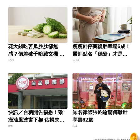
花大錢吃苦瓜胜肽卻無
瘦瘦針停藥復胖率達6成！
感？價差破千暗藏玄機 買
醫師點名「穩醣」才是根
1/21
2/13
前必看4大關鍵
本關鍵
快訊／台糖開告福懋！致
知名律師張鈞綸驚傳離世
癌油風波害下架 估損失
享壽62歲
8/5
8/4
2.43億
Recommended by