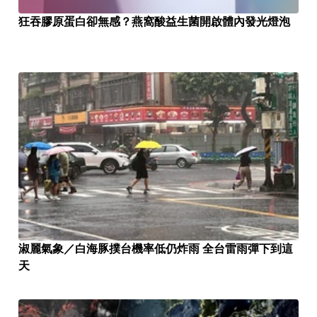
狂吞膠原蛋白卻無感？燕窩酸益生菌開啟體內發光燈泡
淑麗氣象／白海豚撲台機率低仍炸雨 全台雷雨彈下到這
天