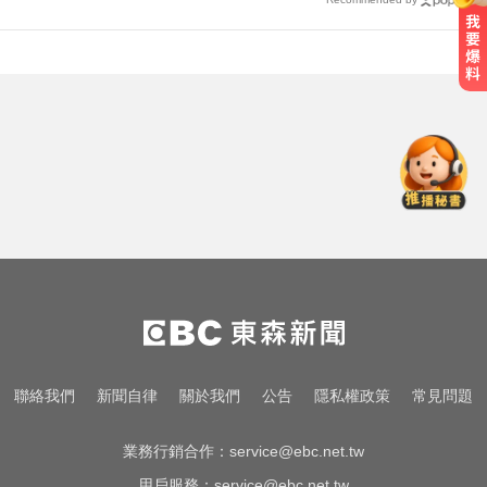
涉工程回扣驚爆貪瀆！高雄議員范
織欽遭檢調搜索偵訓
停更1個月全面復工！蔡阿嘎甩抄襲
爭議「開拍新企劃」二伯IG也更新
新北人妻曬內褲被沾「嘉明」！竟
是老公爺爺帶回房磨蹭 氣炸提告
涉工程回扣驚爆貪瀆！高雄議員范
織欽遭檢調搜索偵訓
停更1個月全面復工！蔡阿嘎甩抄襲
聯絡我們
新聞自律
關於我們
公告
隱私權政策
常見問題
爭議「開拍新企劃」二伯IG也更新
業務行銷合作：
service@ebc.net.tw
用戶服務：
service@ebc.net.tw