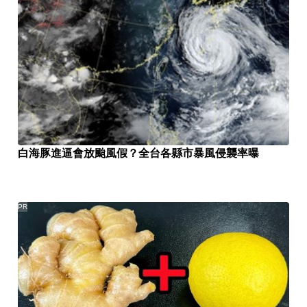
白海豚進逼會放颱風假？全台各縣市暴風侵襲率曝
PR