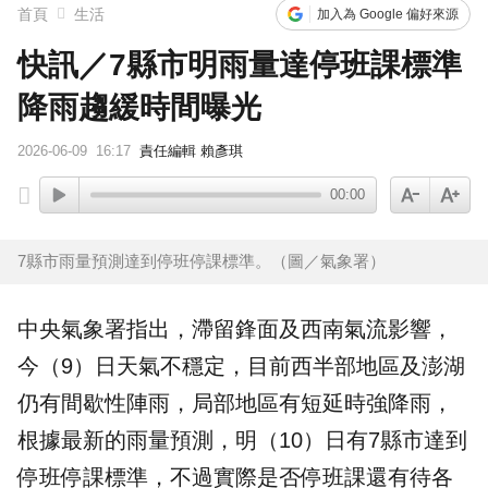
首頁
生活
加入為 Google 偏好來源
快訊／7縣市明雨量達停班課標準
降雨趨緩時間曝光
2026-06-09
16:17
責任編輯 賴彥琪
00:00
7縣市雨量預測達到停班停課標準。（圖／氣象署）
中央氣象署指出，
滯留鋒
面及西南氣流影響，
今（9）日天氣不穩定，目前西半部地區及澎湖
仍有間歇性陣雨，局部地區有短延時強降雨，
根據最新的
雨量預測
，明（10）日有7縣市達到
停班
停課
標準，不過實際是否停班課還有待各