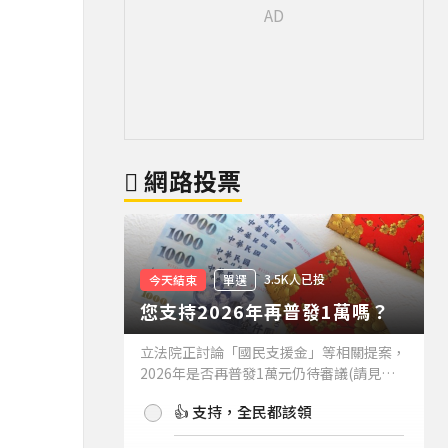
網路投票
3.5K人已投
今天結束
單選
您支持2026年再普發1萬嗎？
立法院正討論「國民支援金」等相關提案，
2026年是否再普發1萬元仍待審議(請見下
方新聞)。如果2026年再普發1萬元，你支
👍 支持，全民都該領
持嗎？