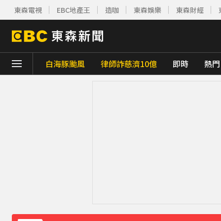
東森電視
EBC地產王
造咖
東森娛樂
東森財經
白海豚颱風
律師詐慈濟10億
即時
熱門
下載東森App，隨時掌握天下大小事！
《理財達人秀》X 安聯投信免費講座報名中！搶