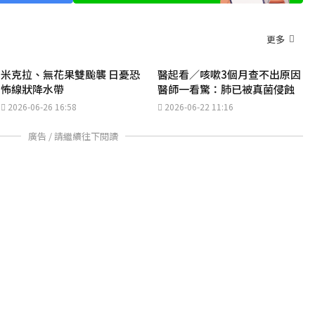
更多
米克拉、無花果雙颱襲 日憂恐
醫起看／咳嗽3個月查不出原因
怖線狀降水帶
醫師一看驚：肺已被真菌侵蝕
2026-06-26 16:58
2026-06-22 11:16
廣告 / 請繼續往下閱讀