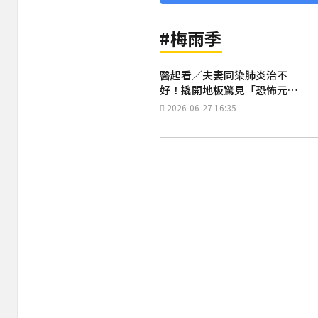
#梅雨季
醫起看／夫妻同染肺炎治不
好！撬開地板驚見「恐怖元
凶」醫點名4大族群要注意
2026-06-27 16:35