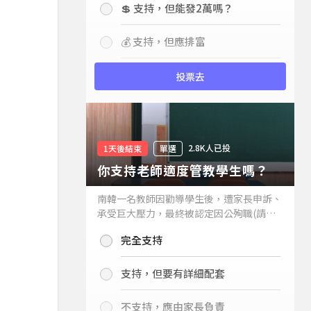
💲 支持，但能發2萬嗎？
💰 支持，但應排富
投票去
2.8K人已投
1天後結束
單選
你支持老師適度管教學生嗎？
南韓一名教師因勸導學生後，遭家長申訴、
承受巨大壓力，最終被認定因公殉職(請見
下列新聞)，引發外界關注教師教權。請問
完全支持
你支持老師適度管教學生嗎？
支持，但要有詳細配套
不支持，應由家長負責