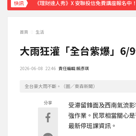
快訊
下載東森App，隨時掌握天下大小事！
《理財達人秀》X 安聯投信免費講座報名中！搶
首頁
生活
大雨狂灌「全台紫爆」6/
2026-06-08
22:46
責任編輯 賴彥琪
全台豪大雨不斷。（圖／東森新聞）
分享
受滯留鋒面及西南氣流影
強作業。民眾相當關心是
最新停班課資訊。