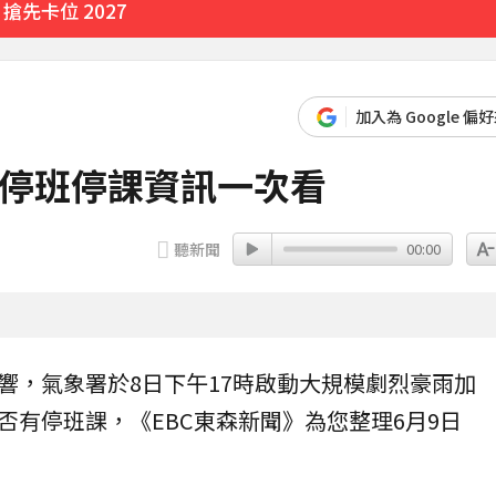
先卡位 2027
加入為 Google 偏
9停班停課資訊一次看
聽新聞
00:00
響，氣象署於8日下午17時啟動大規模劇烈
豪雨
加
否有
停班
課，《EBC東森新聞》為您整理6月9日