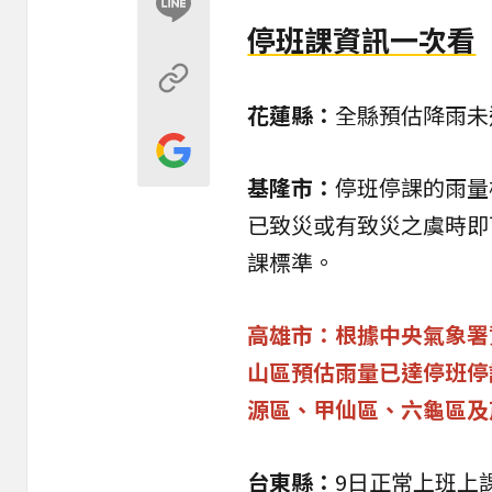
停班課資訊一次看
花蓮縣：
全縣預估降雨未
基隆市：
停班
停課
的
雨量
已致災或有致災之虞時即
課標準。
高雄市：根據中央氣象署
山區預估雨量已達停班停
源區、甲仙區、六龜區及
台東縣：
9日正常上班上