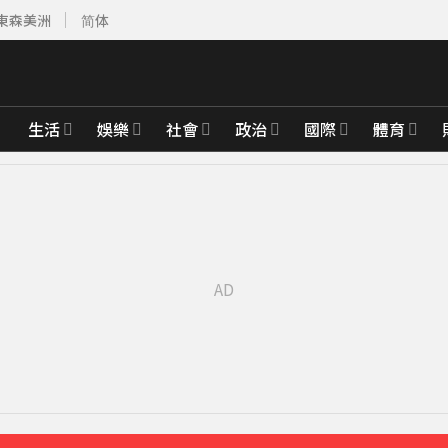
東森美洲
简体
生活
娛樂
社會
政治
國際
體育
先卡位 2027