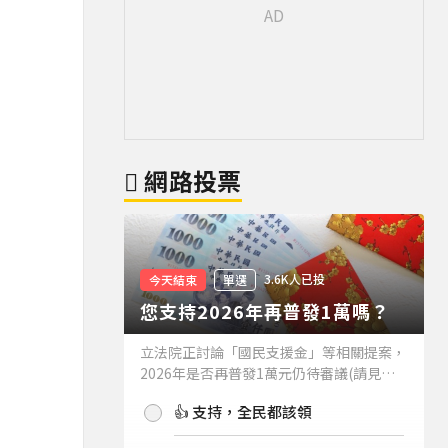
網路投票
3.6K人已投
今天結束
單選
您支持2026年再普發1萬嗎？
立法院正討論「國民支援金」等相關提案，
2026年是否再普發1萬元仍待審議(請見下
方新聞)。如果2026年再普發1萬元，你支
👍 支持，全民都該領
持嗎？