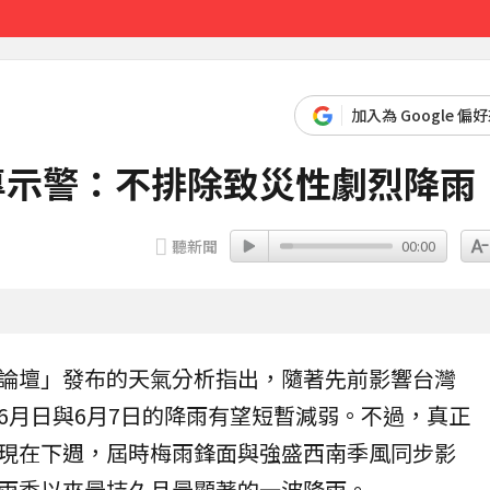
戶停電
13分鐘前
加入為 Google 偏
專示警：不排除致災性劇烈降雨
聽新聞
00:00
論壇」發布的
天氣
分析指出，隨著先前影響台灣
6月日與6月7日的
降雨
有望短暫減弱。不過，真正
現在下週，屆時梅雨鋒面與強盛西南季風同步影
雨季以來最持久且最顯著的一波降雨。