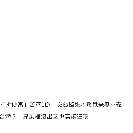
吃打折便當」苦存1億 險孤獨死才驚覺毫無意義
台灣？ 兄弟檔沒出國也高燒狂咳