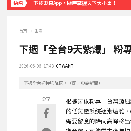
下載東森App，隨時掌握天下大小事！
快訊
白海豚撲日災情不斷！4.5萬民眾避難、2萬
首頁
生活
下週「全台9天紫爆」 粉
2026-06-06
17:43
CTWANT
下週全台迎接強降雨。（圖／東森新聞）
分享
根據氣象粉專「
台灣
颱風
的
低氣壓
系統逐漸遠離，
需要留意的降雨高峰將出
響台灣，可能帶來今年梅