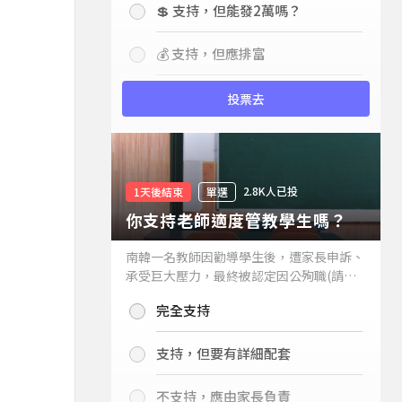
💲 支持，但能發2萬嗎？
💰 支持，但應排富
投票去
2.8K人已投
1天後結束
單選
你支持老師適度管教學生嗎？
南韓一名教師因勸導學生後，遭家長申訴、
承受巨大壓力，最終被認定因公殉職(請見
下列新聞)，引發外界關注教師教權。請問
完全支持
你支持老師適度管教學生嗎？
支持，但要有詳細配套
不支持，應由家長負責